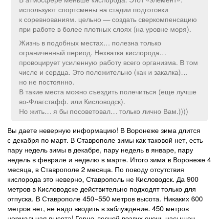
используют спортсмены на стадии подготовки
к соревнованиям. цельно — создать сверкомпенсацию
при работе в более плотных слоях (на уровне моря).
Жизнь в подобных местах… полезна только
ограниченный период. Нехватка кислорода…
провоцирует усиленную работу всего организма. В том
числе и сердца. Это положительно (как и закалка)…
но не постоянно.
В такие места можно съездить полечиться (еще лучше
во-Флагстафф. или Кисловодск).
Но жить… я бы посоветовал… только лично Вам.))))
Вы даете неверную информацию! В Воронеже зима длится
с декабря по март. В Ставрополе зимы как таковой нет, есть
пару недель зимы в декабре, пару недель в январе, пару
недель в феврале и неделю в марте. Итого зима в Воронеже 4
месяца, в Ставрополе 2 месяца. По поводу отсутствия
кислорода это неверно, Ставрополь не Кисловодск. Да 900
метров в Кисловодске действительно подходят только для
отпуска. В Ставрополе 450−550 метров высота. Никаких 600
метров нет, не надо вводить в заблуждение. 450 метров
нормальная высота! Горно-лесной воздух очень насыщен