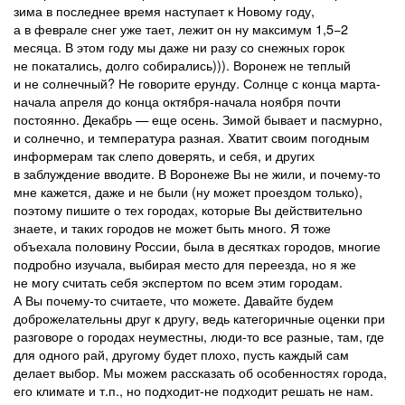
зима в последнее время наступает к Новому году,
а в феврале снег уже тает, лежит он ну максимум 1,5−2
месяца. В этом году мы даже ни разу со снежных горок
не покатались, долго собирались))). Воронеж не теплый
и не солнечный? Не говорите ерунду. Солнце с конца марта-
начала апреля до конца октября-начала ноября почти
постоянно. Декабрь — еще осень. Зимой бывает и пасмурно,
и солнечно, и температура разная. Хватит своим погодным
информерам так слепо доверять, и себя, и других
в заблуждение вводите. В Воронеже Вы не жили, и почему-то
мне кажется, даже и не были (ну может проездом только),
поэтому пишите о тех городах, которые Вы действительно
знаете, и таких городов не может быть много. Я тоже
объехала половину России, была в десятках городов, многие
подробно изучала, выбирая место для переезда, но я же
не могу считать себя экспертом по всем этим городам.
А Вы почему-то считаете, что можете. Давайте будем
доброжелательны друг к другу, ведь категоричные оценки при
разговоре о городах неуместны, люди-то все разные, там, где
для одного рай, другому будет плохо, пусть каждый сам
делает выбор. Мы можем рассказать об особенностях города,
его климате и т.п., но подходит-не подходит решать не нам.