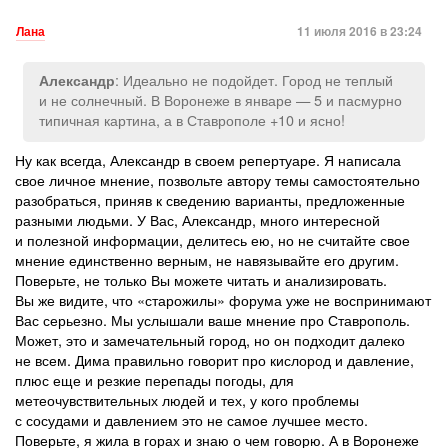
Лана
11 июля 2016 в 23:24
: Идеально не подойдет. Город не теплый
Александр
и не солнечный. В Воронеже в январе — 5 и пасмурно
типичная картина, а в Ставрополе +10 и ясно!
Ну как всегда, Александр в своем репертуаре. Я написала
свое личное мнение, позвольте автору темы самостоятельно
разобраться, приняв к сведению варианты, предложенные
разными людьми. У Вас, Александр, много интересной
и полезной информации, делитесь ею, но не считайте свое
мнение единственно верным, не навязывайте его другим.
Поверьте, не только Вы можете читать и анализировать.
Вы же видите, что «старожилы» форума уже не воспринимают
Вас серьезно. Мы услышали ваше мнение про Ставрополь.
Может, это и замечательный город, но он подходит далеко
не всем. Дима правильно говорит про кислород и давление,
плюс еще и резкие перепады погоды, для
метеочувствительных людей и тех, у кого проблемы
с сосудами и давлением это не самое лучшее место.
Поверьте, я жила в горах и знаю о чем говорю. А в Воронеже