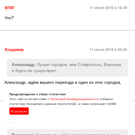
ВПВГ
11 июля 2016 в 18:29
Что?
Владимир
11 июля 2016 в 20:46
: Лучше городов, чем Ставрополь, Воронеж
Александр
и Курск не существует.
Александр, ждём вашего переезда в один из этих городов,
до конца года.
Предупреждение о сборе статистики
Этот сайт в соответствии с
Политикой Конфиденциальности
собирает
статистику посещения и данные посетителей, а также использует cookie.
Я согласен
ВПВГ
11 июля 2016 в 21:48
: Александр, ждём вашего переезда в один
Владимир