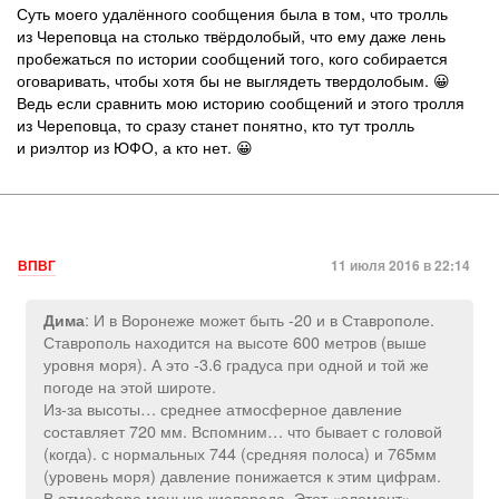
Суть моего удалённого сообщения была в том, что тролль
из Череповца на столько твёрдолобый, что ему даже лень
пробежаться по истории сообщений того, кого собирается
оговаривать, чтобы хотя бы не выглядеть твердолобым. 😀
Ведь если сравнить мою историю сообщений и этого тролля
из Череповца, то сразу станет понятно, кто тут тролль
и риэлтор из ЮФО, а кто нет. 😀
ВПВГ
11 июля 2016 в 22:14
: И в Воронеже может быть -20 и в Ставрополе.
Дима
Ставрополь находится на высоте 600 метров (выше
уровня моря). А это -3.6 градуса при одной и той же
погоде на этой широте.
Из-за высоты… среднее атмосферное давление
составляет 720 мм. Вспомним… что бывает с головой
(когда). с нормальных 744 (средняя полоса) и 765мм
(уровень моря) давление понижается к этим цифрам.
В атмосфере меньше кислорода. Этот «элемент».