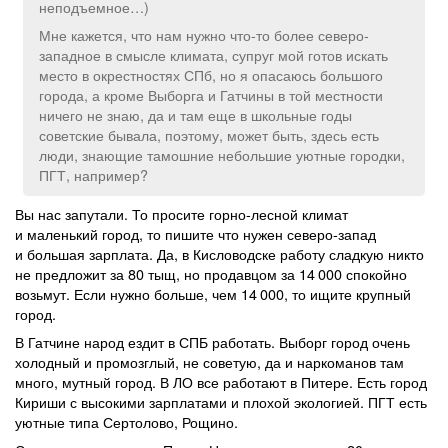
неподъемное…)
Мне кажется, что нам нужно что-то более северо-
западное в смысле климата, супруг мой готов искать
место в окрестностях СПб, но я опасаюсь большого
города, а кроме Выборга и Гатчины в той местности
ничего не знаю, да и там еще в школьные годы
советские бывала, поэтому, может быть, здесь есть
люди, знающие тамошние небольшие уютные городки,
ПГТ, например?
Вы нас запутали. То просите горно-лесной климат
и маленький город, то пишите что нужен северо-запад
и большая зарплата. Да, в Кисловодске работу сладкую никто
не предложит за 80 тыщ, но продавцом за 14 000 спокойно
возьмут. Если нужно больше, чем 14 000, то ищите крупный
город.
В Гатчине народ ездит в СПБ работать. Выборг город очень
холодный и промозглый, не советую, да и наркоманов там
много, мутный город. В ЛО все работают в Питере. Есть город
Кириши с высокими зарплатами и плохой экологией. ПГТ есть
уютные типа Сертолово, Рощино.