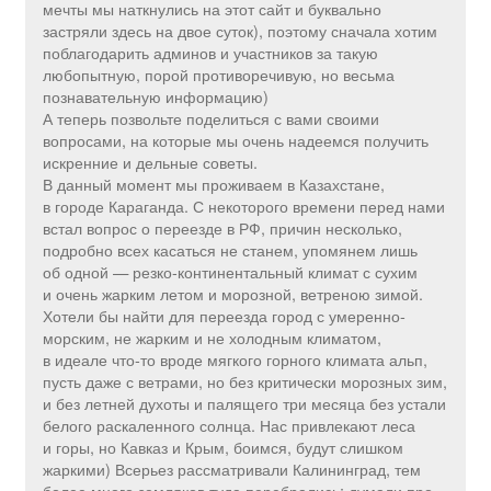
мечты мы наткнулись на этот сайт и буквально
застряли здесь на двое суток), поэтому сначала хотим
поблагодарить админов и участников за такую
любопытную, порой противоречивую, но весьма
познавательную информацию)
А теперь позвольте поделиться с вами своими
вопросами, на которые мы очень надеемся получить
искренние и дельные советы.
В данный момент мы проживаем в Казахстане,
в городе Караганда. С некоторого времени перед нами
встал вопрос о переезде в РФ, причин несколько,
подробно всех касаться не станем, упомянем лишь
об одной — резко-континентальный климат с сухим
и очень жарким летом и морозной, ветреною зимой.
Хотели бы найти для переезда город с умеренно-
морским, не жарким и не холодным климатом,
в идеале что-то вроде мягкого горного климата альп,
пусть даже с ветрами, но без критически морозных зим,
и без летней духоты и палящего три месяца без устали
белого раскаленного солнца. Нас привлекают леса
и горы, но Кавказ и Крым, боимся, будут слишком
жаркими) Всерьез рассматривали Калининград, тем
более много земляков туда перебрались; думали про