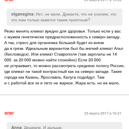
: Нет, не жили. Думаете, что не осилим, что
olganegina
это нам только кажется таким приятным?
Резко менять климат вредно для здоровья. Только если у вас
с мужем генетически предрасположенность к северо-западу.
А так, стресс для организма большой будет из князи
да в грязи. Идеальным вариантом был бы мягкий климат Альп
(Кисловодск). Или климат Ставрополя (там зарплаты не 14
000. за 20 000 можно найти спокойно) Если 20 000
не устраивает, то можно рассмотреть среднюю полосу России,
где климат не такой контрастный как на северо-западе. Такие
города как Казань, Ярославль, Калуга подойдут. Там
и с работой все ок и лето не жаркое. Жара есть. но ее мало.
ВПВГ
23 марта 2017 в 16:21
: Дешевле. И дальше.
Anna