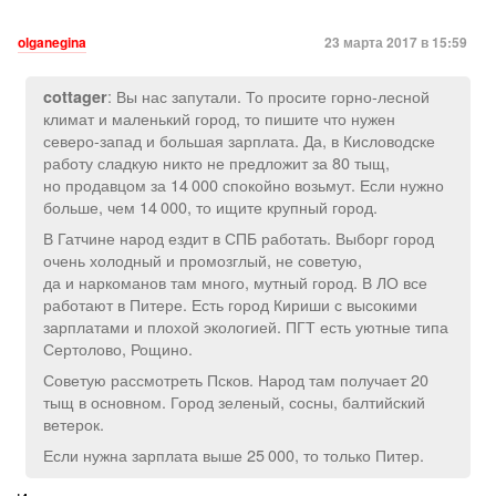
olganegina
23 марта 2017 в 15:59
: Вы нас запутали. То просите горно-лесной
cottager
климат и маленький город, то пишите что нужен
северо-запад и большая зарплата. Да, в Кисловодске
работу сладкую никто не предложит за 80 тыщ,
но продавцом за 14 000 спокойно возьмут. Если нужно
больше, чем 14 000, то ищите крупный город.
В Гатчине народ ездит в СПБ работать. Выборг город
очень холодный и промозглый, не советую,
да и наркоманов там много, мутный город. В ЛО все
работают в Питере. Есть город Кириши с высокими
зарплатами и плохой экологией. ПГТ есть уютные типа
Сертолово, Рощино.
Советую рассмотреть Псков. Народ там получает 20
тыщ в основном. Город зеленый, сосны, балтийский
ветерок.
Если нужна зарплата выше 25 000, то только Питер.