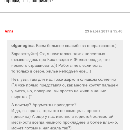
городки, ПГТ, например?
Anna
23 марта 2017 в 15:40
: Всем большое спасибо за оперативность)
olganegina
Здравствуйте) Ох, я начиталась таких нелестных
отзывов здесь про Кисловодск и Железноводск, что
немного страшновато.)) Работы нет, если есть,
то только в сезон, жилье неподъемное…)
Нет, увы, там для нас тоже жарко и слишком солнечно
(*я уже прямо представляю, как многие крутят пальцем
у виска, но, поверьте, вы просто не жили в наших
широтах (*
А почему? Аргументы приведете?
И да, вы правы, горы это не самоцель, просто
привычка) А еще у нас именно в гористой-холмистой
местности всегда немного прохладнее и более влажно,
может потому и написала так?)