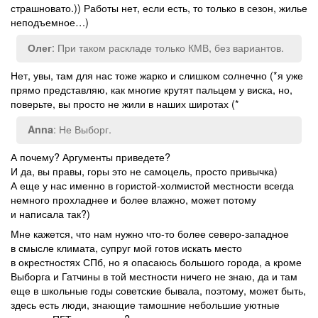
страшновато.)) Работы нет, если есть, то только в сезон, жилье
неподъемное…)
: При таком раскладе только КМВ, без вариантов.
Олег
Нет, увы, там для нас тоже жарко и слишком солнечно (*я уже
прямо представляю, как многие крутят пальцем у виска, но,
поверьте, вы просто не жили в наших широтах (*
: Не Выборг.
Anna
А почему? Аргументы приведете?
И да, вы правы, горы это не самоцель, просто привычка)
А еще у нас именно в гористой-холмистой местности всегда
немного прохладнее и более влажно, может потому
и написала так?)
Мне кажется, что нам нужно что-то более северо-западное
в смысле климата, супруг мой готов искать место
в окрестностях СПб, но я опасаюсь большого города, а кроме
Выборга и Гатчины в той местности ничего не знаю, да и там
еще в школьные годы советские бывала, поэтому, может быть,
здесь есть люди, знающие тамошние небольшие уютные