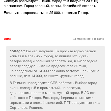
Советую рассмотреть Псков. Народ там получает 20 тыщ
в основном. Город зеленый, сосны, балтийский ветерок.
Если нужна зарплата выше 25 000, то только Питер.
Anna
23 марта 2017 в 15:46
: Вы нас запутали. То просите горно-лесной
cottager
климат и маленький город, то пишите что нужен
северо-запад и большая зарплата. Да, в Кисловодске
работу сладкую никто не предложит за 80 тыщ,
но продавцом за 14 000 спокойно возьмут. Если нужно
больше, чем 14 000, то ищите крупный город.
В Гатчине народ ездит в СПБ работать. Выборг город
очень холодный и промозглый, не советую,
да и наркоманов там много, мутный город. В ЛО все
работают в Питере. Есть город Кириши с высокими
зарплатами и плохой экологией. ПГТ есть уютные типа
Сертолово, Рощино.