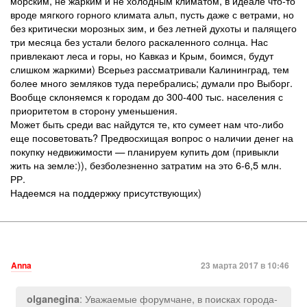
морским, не жарким и не холодным климатом, в идеале что-то
вроде мягкого горного климата альп, пусть даже с ветрами, но
без критически морозных зим, и без летней духоты и палящего
три месяца без устали белого раскаленного солнца. Нас
привлекают леса и горы, но Кавказ и Крым, боимся, будут
слишком жаркими) Всерьез рассматривали Калининград, тем
более много земляков туда перебрались; думали про Выборг.
Вообще склоняемся к городам до 300-400 тыс. населения с
приоритетом в сторону уменьшения.
Может быть среди вас найдутся те, кто сумеет нам что-либо
еще посоветовать? Предвосхищая вопрос о наличии денег на
покупку недвижимости — планируем купить дом (привыкли
жить на земле:)), безболезненно затратим на это 6-6,5 млн.
РР.
Надеемся на поддержку присутствующих)
Anna
23 марта 2017 в 10:46
: Уважаемые форумчане, в поисках города-
olganegina