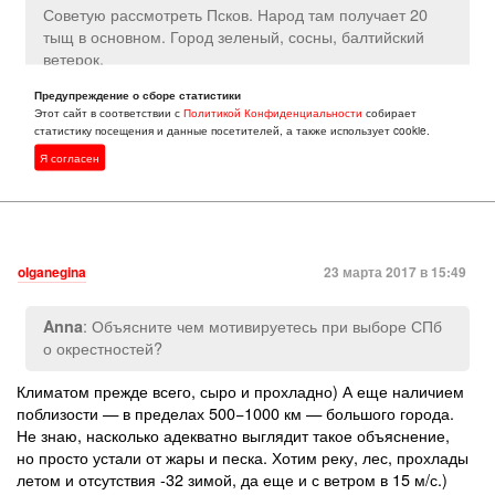
Советую рассмотреть Псков. Народ там получает 20
тыщ в основном. Город зеленый, сосны, балтийский
ветерок.
Если нужна зарплата выше 25 000, то только Питер.
Предупреждение о сборе статистики
Этот сайт в соответствии с
Политикой Конфиденциальности
собирает
Сертолово и Рощино проблемнее по деньгам потянуть
статистику посещения и данные посетителей, а также использует cookie.
им будет.
Я согласен
olganegina
23 марта 2017 в 15:49
: Объясните чем мотивируетесь при выборе СПб
Anna
о окрестностей?
Климатом прежде всего, сыро и прохладно) А еще наличием
поблизости — в пределах 500−1000 км — большого города.
Не знаю, насколько адекватно выглядит такое объяснение,
но просто устали от жары и песка. Хотим реку, лес, прохлады
летом и отсутствия -32 зимой, да еще и с ветром в 15 м/с.)