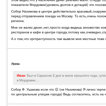
показатели Мордовии
(
уровень долгов и дотаций) это похож
Собор Нахимова в центре действительно красивый
,
снаружи.
перед отправлением поезда на Москву. То есть
,
очень похо
региона.
Мне не жалко денег
,
нет
,
просто когда видишь множество но
ресторанов и кафе в центре города
,
потому как
,
очевидно
,
сп
А о том
,
что оргпреступность там вывели мне местные тоже 
Луиза
: Был в Саранске 2 дня в июне прошлого года
,
гуля
Иван
в Мордовии…
Собор Ф. Ушакова если что 😉
(
не Нахимова) Я лично терпе
по центральным улицам города) Ведь согласитесь
,
есть на 