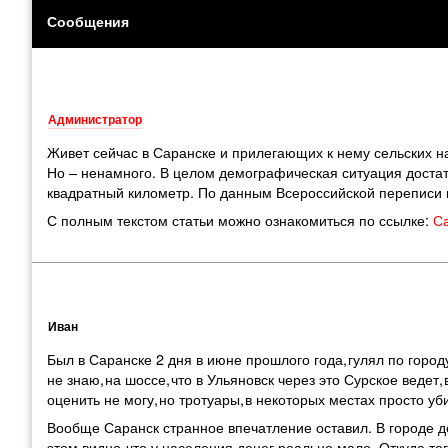
Сообщения
Администратор
Живет сейчас в Саранске и прилегающих к нему сельских на
Но – ненамного. В целом демографическая ситуация достат
квадратный километр. По данным Всероссийской переписи н
С полным текстом статьи можно ознакомиться по ссылке:
С
Иван
Был в Саранске 2 дня в июне прошлого года
,
гулял по город
не знаю
,
на шоссе
,
что в Ульяновск через это Сурское ведет
,
оценить не могу
,
но тротуары
,
в некоторых местах просто уби
Вообще Саранск странное впечатление оставил. В городе 
этом видно
,
что у населения денег реально мало. Откуда т