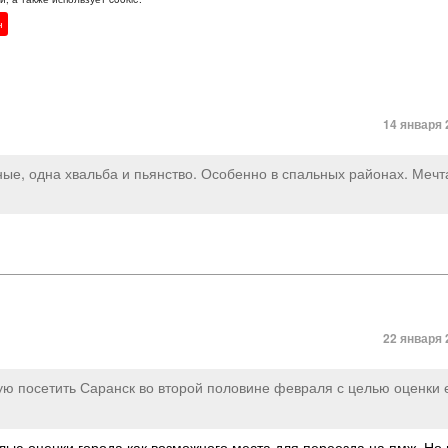
н
14 января 
ные
,
одна хвальба и пьянство. Особенно в спальных районах. Мечт
22 января 
ую посетить Саранск во второй половине февраля с целью оценки е
лью оценки города как возможного места для переезда на пмж. Но 