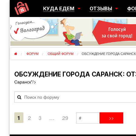
КУДА ЕДЕМ
ОТЗЫВЫ
ФО
ГОРОДА
ПЕРЕЕЗДЫ
ОБ
РЕГИОНЫ
ЭМИГРАЦИЯ
ЮЖ
СТРАНЫ
РАЗВЕДКА
ЭМИ
ФОРУМ
ОБЩИЙ ФОРУМ
ОБСУЖДЕНИЕ ГОРОДА САРАНСК
ОБСУЖДЕНИЕ ГОРОДА САРАНСК: ОТ
Саранск"/>
1
2
3
…
29