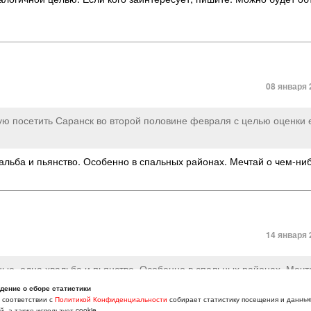
08 января 
ую посетить Саранск во второй половине февраля с целью оценки е
альба и пьянство. Особенно в спальных районах. Мечтай о чем-ни
14 января 
ные
,
одна хвальба и пьянство. Особенно в спальных районах. Мечт
дение о сборе статистики
в соответствии с
Политикой Конфиденциальности
собирает статистику посещения и данны
е красивая получилась… Как обстоят дела с лицами кавказкой наци
, а также использует cookie.