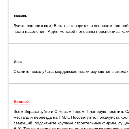
Любовь
Луиза
,
вопрос к вам) В статье говорится в основном про ра
части населения. А для женской половины перспективы как
Инна
Скажите пожалуйста
,
мордовские языки изучаются в школа
Виталий
Всем Здравствуйте и С Новым Годом! Планирую посетить Са
места для переезда на ПМЖ. Посоветуйте
,
пожалуйста хост
сведущий
,
подскажите крупные строительные фирмы
,
сущес
P. S. Так же планирую посетить еще несколько городов с ан