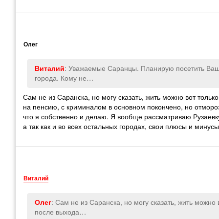
Олег
: Уважаемые Саранцы. Планирую посетить Ваш 
Виталий
города. Кому не…
Сам не из Саранска
,
но могу сказать
,
жить можно вот только
на пенсию
,
с криминалом в основном покончено
,
но отмороз
что я собственно и делаю. Я вообще рассматриваю Рузаевк
а так как и во всех остальных городах
,
свои плюсы и минусы 
Виталий
: Сам не из Саранска
,
но могу сказать
,
жить можно в
Олег
после выхода…