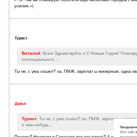
усилия.=)
Турист
: Всем Здравствуйте и С Новым Годом! Планир
Виталий
потенциального…
Ты че
,
с ума сошел? ха
,
ПМЖ. зарплат ы мизерные
,
одна хв
Дaрья
: Ты че
,
с ума сошел? ха
,
ПМЖ. зарплат ы мизер
Турист
о чем-нибудь…
Предупреж
Этот сайт 
Почему? Неужели в Саранске все так плохо? А статья врод
посетителей