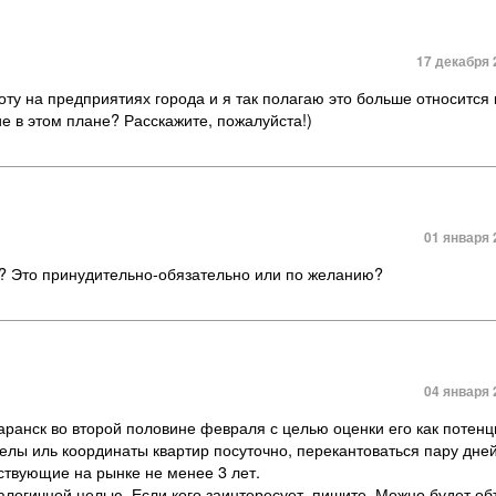
17 декабря 
боту на предприятиях города и я так полагаю это больше относится
ие в этом плане? Расскажите
,
пожалуйста!)
01 января 
х? Это принудительно-обязательно или по желанию?
04 января 
ранск во второй половине февраля с целью оценки его как потенц
елы иль координаты квартир посуточно
,
перекантоваться пару дней
твующие на рынке не менее 3 лет.
алогичной целью. Если кого заинтересует
,
пишите. Можно будет об