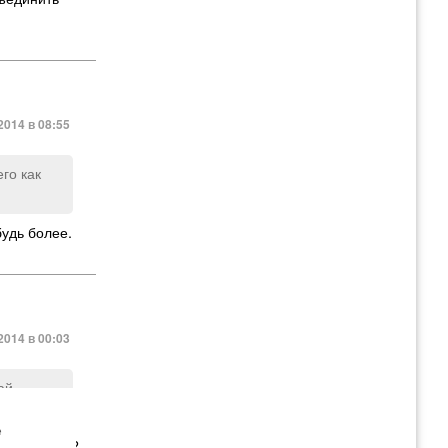
2014 в 08:55
го как
будь более.
2014 в 00:03
ай
е
ональности?