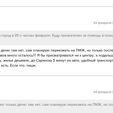
04 февраля 2
город в 20-х числах февраля. Буду признателен за помощь в позн
 денег там нет
,
сам планирую переезжать на ПМЖ
,
но только посл
ков много осталось!!! Я бы присматривался ни к центру
,
а подальш
у
,
жилье дешевле
,
до Саранска 5 минут на авто
,
удобный транспор
есть. Если что
,
пиши.
04 февраля 2
от только денег там нет
,
сам планирую переезжать на ПМЖ
,
но то