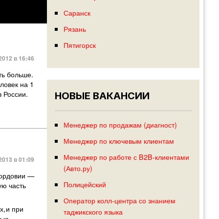
Саранск
Рязань
Пятигорск
2012 в 16:46
ть больше.
ловек на 1
 России.
НОВЫЕ ВАКАНСИИ
Менеджер по продажам (диагност)
Менеджер по ключевым клиентам
Менеджер по работе с B2B‑клиентами
2013 в 01:09
(Авто.ру)
Мордовии —
Полицейский
ую часть
Оператор колл-центра со знанием
х
,
и при
таджикского языка
вые