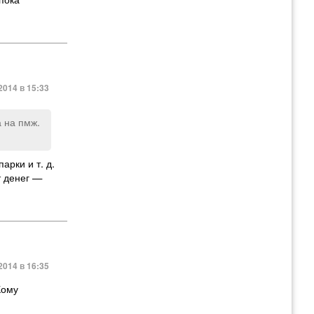
2014 в 15:33
а на пмж.
парки и т. д.
т денег —
014 в 16:35
Кому