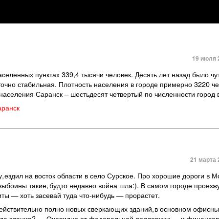
19 июля 
селенных пунктах 339,4 тысячи человек. Десять лет назад было чу
очно стабильная. Плотность населения в городе примерно 3220 че
аселения Саранск – шестьдесят четвертый по численности город в
аранск
21 марта 
у
,
ездил на восток области в село Сурское. Про хорошие дороги в 
выбоины такие
,
будто недавно война шла:). В самом городе проезж
ты — хоть засевай туда что-нибудь — прорастет.
действительно полно новых сверкающих зданий
,
в основном офисны
огда здания? — Очевидно от федеральной поддержки — и финансо