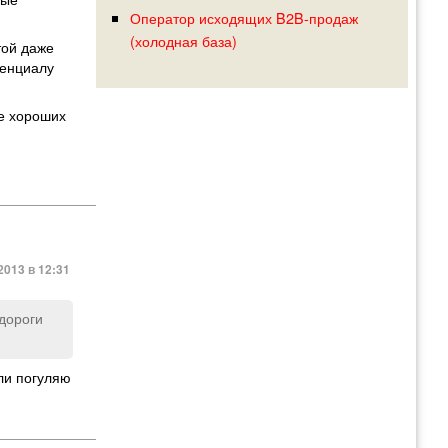
Оператор исходящих B2B-продаж
(холодная база)
той даже
тенциалу
е хороших
2013 в 12:31
 дороги
ли погуляю