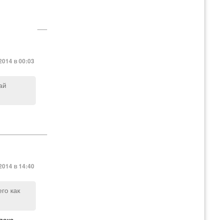
2014 в 00:03
ай
2014 в 14:40
го как
пока