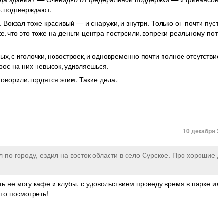
е
,
подтверждают.
 Вокзал тоже красивый — и снаружи
,
и внутри. Только он почти пус
же
,
что это тоже на деньги центра построили
,
вопреки реальному по
вых
,
с иголочки
,
новостроек
,
и одновременно почти полное отсутстви
рос на них невысок
,
удивляешься.
говорили
,
гордятся этим. Такие дела.
10 декабря 
л по городу
,
ездил на восток области в село Сурское. Про хорошие
ть не могу кафе и клубы
,
с удовольствием проведу время в парке и
что посмотреть!