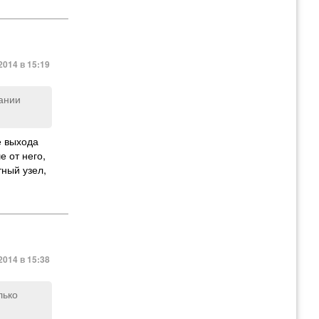
014 в 15:19
ании
е выхода
е от него
,
тный узел
,
014 в 15:38
лько