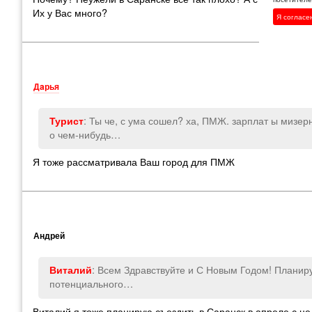
Их у Вас много?
Я согласе
Дaрья
: Ты че
,
с ума сошел? ха
,
ПМЖ. зарплат ы мизер
Турист
о чем-нибудь…
Я тоже рассматривала Ваш город для ПМЖ
Андрей
: Всем Здравствуйте и С Новым Годом! Планир
Виталий
потенциального…
Виталий я тоже планирую съездить в Саранск в апреле с це