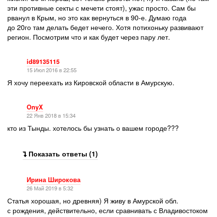
эти противные секты с мечети стоят), ужас просто. Сам бы
рванул в Крым, но это как вернуться в 90-е. Думаю года
до 20го там делать бедет нечего. Хотя потихоньку развивают
регион. Посмотрим что и как будет через пару лет.
id89135115
15 Июл 2016 в 22:55
Я хочу переехать из Кировской области в Амурскую.
OnyX
22 Янв 2018 в 15:34
кто из Тынды. хотелось бы узнать о вашем городе???
Показать ответы (1)
Ирина Широкова
26 Май 2019 в 5:32
Статья хорошая, но древняя) Я живу в Амурской обл.
с рождения, действительно, если сравнивать с Владивостоком