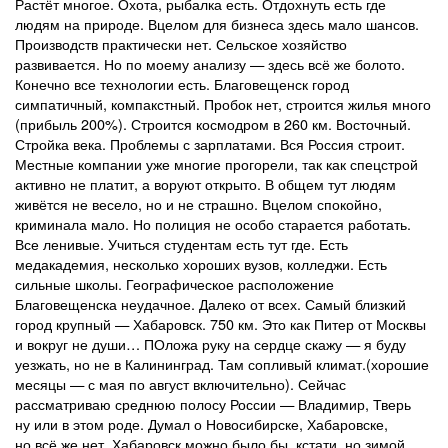
Растёт многое. Охота, рыбалка есть. Отдохнуть есть где
людям на природе. Вцелом для бизнеса здесь мало шансов.
Производств практически нет. Сельское хозяйство
развивается. Но по моему анализу — здесь всё же болото.
Конечно все технологии есть. Благовещенск город
симпатичный, компакстный. Пробок нет, строится жилья много
(прибыль 200%). Строится космодром в 260 км. Восточный.
Стройка века. Проблемы с зарплатами. Вся Россия строит.
Местные компании уже многие прогорели, так как спецстрой
активно не платит, а воруют открыто. В общем тут людям
живётся не весело, но и не страшно. Вцелом спокойно,
криминала мало. Но полиция не особо старается работать.
Все ленивые. Учиться студентам есть тут где. Есть
медакадемия, несколько хороших вузов, колледжи. Есть
сильные школы. Географическое расположение
Благовещенска неудачное. Далеко от всех. Самый близкий
город крупный — Хабаровск. 750 км. Это как Питер от Москвы
и вокруг не души… ПОложа руку на сердце скажу — я буду
уезжать, но не в Калининград. Там сопливый климат.(хорошие
месяцы — с мая по август включительно). Сейчас
рассматриваю среднюю полосу России — Владимир, Тверь
ну или в этом роде. Думал о Новосибирске, Хабаровске,
но всё же нет. Хабаровск можно было бы, кстати, но зимой