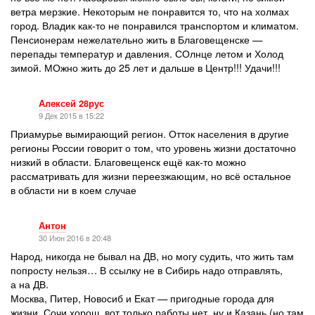
ветра мерзкие. Некоторым не понравится то, что на холмах
город. Владик как-то не понравился транспортом и климатом.
Пенсионерам нежелательно жить в Благовещенске —
перепады температур и давления. СОлнце летом и Холод
зимой. МОжно жить до 25 лет и дальше в Центр!!! Удачи!!!
Алексей 28рус
9 Дек 2015 в 15:22
Приамурье вымирающий регион. Отток населения в другие
регионы России говорит о том, что уровень жизни достаточно
низкий в области. Благовещенск ещё как-то можно
рассматривать для жизни переезжающим, но всё остальное
в области ни в коем случае
Антон
30 Июн 2016 в 20:48
Народ, никогда не бывал на ДВ, но могу судить, что жить там
попросту нельзя… В ссылку не в Сибирь надо отправлять,
а на ДВ.
Москва, Питер, Новосиб и Екат — пригодные города для
жизни. Сочи хорош, вот только работы нет, ну и Казань (но там