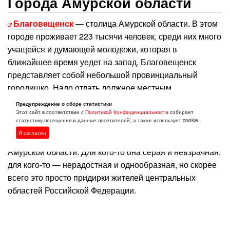
Города Амурской области
Благовещенск
— столица Амурской области. В этом
городе проживает 223 тысячи человек, среди них много
учащейся и думающей молодежи, которая в
ближайшее время уедет на запад. Благовещенск
представляет собой небольшой провинциальный
городишко. Надо отдать должное местным
архитектором — город не застраивался стихийно.
Предупреждение о сборе статистики
Благовещенск имеет точные формы, ровные линии
Этот сайт в соответствии с
Политикой Конфиденциальности
собирает
статистику посещения и данные посетителей, а также использует cookie.
улиц и даже свой архитектурный облик. Правда, далеко
Я согласен
не всем приезжим нравится убранство столицы
Амурской области. Для кого-то она серая и невзрачная,
для кого-то — нерадостная и однообразная, но скорее
всего это просто придирки жителей центральных
областей Российской Федерации.