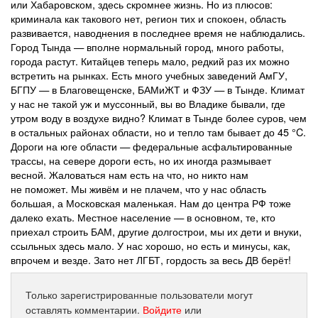
или Хабаровском, здесь скромнее жизнь. Но из плюсов:
криминала как такового нет, регион тих и спокоен, область
развивается, наводнения в последнее время не наблюдались.
Город Тында — вполне нормальный город, много работы,
города растут. Китайцев теперь мало, редкий раз их можно
встретить на рынках. Есть много учебных заведений АмГУ,
БГПУ — в Благовещенске, БАМиЖТ и ФЗУ — в Тынде. Климат
у нас не такой уж и муссонный, вы во Владике бывали, где
утром воду в воздухе видно? Климат в Тынде более суров, чем
в остальных районах области, но и тепло там бывает до 45 °C.
Дороги на юге области — федеральные асфальтированные
трассы, на севере дороги есть, но их иногда размывает
весной. Жаловаться нам есть на что, но никто нам
не поможет. Мы живём и не плачем, что у нас область
большая, а Московская маленькая. Нам до центра РФ тоже
далеко ехать. Местное население — в основном, те, кто
приехал строить БАМ, другие долгострои, мы их дети и внуки,
ссыльных здесь мало. У нас хорошо, но есть и минусы, как,
впрочем и везде. Зато нет ЛГБТ, гордость за весь ДВ берёт!
Только зарегистрированные пользователи могут
оставлять комментарии.
Войдите
или