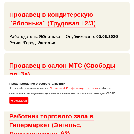
Продавец в кондитерскую
"Яблонька" (Трудовая 12/3)
Работодатель:
Яблонька
Опубликовано:
05.08.2026
Регион/Город:
Энгельс
Продавец в салон МТС (Свободы
пл, 3а)
Предупреждение о сборе статистики
Работодатель:
Розничная сеть МТС
Этот сайт в соответствии с
Политикой Конфиденциальности
собирает
Опубликовано:
05.08.2026
Регион/Город:
Энгельс
статистику посещения и данные посетителей, а также использует cookie.
Я согласен
Работник торгового зала в
Гипермаркет (Энгельс,
Лесозаводская, 62)