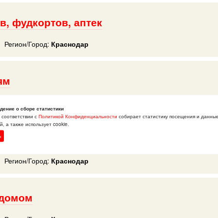
в, фудкортов, аптек
Регион/Город:
Краснодар
ям
Регион/Город:
Краснодар
дение о сборе статистики
в соответствии с
Политикой Конфиденциальности
собирает статистику посещения и данны
, а также использует cookie.
посылок
н
Регион/Город:
Краснодар
 домом