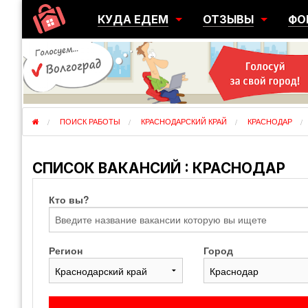
КУДА ЕДЕМ
ОТЗЫВЫ
ФО
ГОРОДА
ПЕРЕЕЗДЫ
ОБ
РЕГИОНЫ
ЭМИГРАЦИЯ
ЮЖ
СТРАНЫ
РАЗВЕДКА
ЭМИ
ПОИСК РАБОТЫ
КРАСНОДАРСКИЙ КРАЙ
КРАСНОДАР
СПИСОК ВАКАНСИЙ : КРАСНОДАР
Кто вы?
Регион
Город