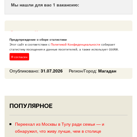
Мы нашли для вас 1 вакансию:
Cтарший инспектор по
Предупреждение о сборе статистики
эксплуатации электростанций СН,
Этот сайт в соответствии с
Политикой Конфиденциальности
собирает
ПБ и ОТ
статистику посещения и данные посетителей, а также использует cookie.
Я согласен
Работодатель:
ПАО Магаданэнерго
Опубликовано:
31.07.2026
Регион/Город:
Магадан
ПОПУЛЯРНОЕ
Переехал из Москвы в Тулу ради семьи — и
обнаружил, что живу лучше, чем в столице