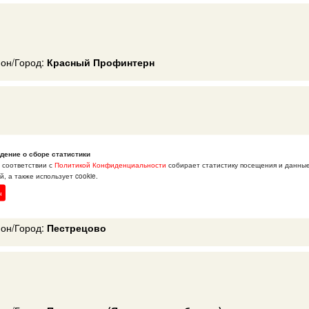
ион/Город:
Красный Профинтерн
ион/Город:
Тутаев
дение о сборе статистики
в соответствии с
Политикой Конфиденциальности
собирает статистику посещения и данны
, а также использует cookie.
н
ион/Город:
Пестрецово