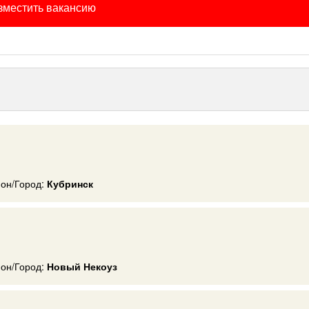
зместить вакансию
ион/Город:
Кубринск
ион/Город:
Новый Некоуз