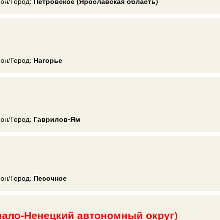
ион/Город:
Петровское (Ярославская область)
ион/Город:
Нагорье
ион/Город:
Гаврилов-Ям
ион/Город:
Песочное
мало-Ненецкий автономный округ)