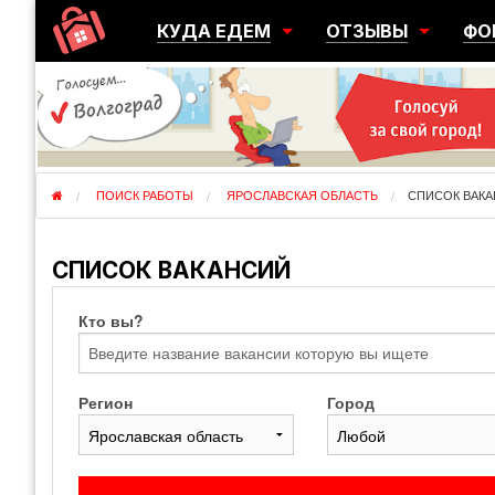
КУДА ЕДЕМ
ОТЗЫВЫ
ФО
ГОРОДА
ПЕРЕЕЗДЫ
ОБ
РЕГИОНЫ
ЭМИГРАЦИЯ
ЮЖ
СТРАНЫ
РАЗВЕДКА
ЭМИ
ПОИСК РАБОТЫ
ЯРОСЛАВСКАЯ ОБЛАСТЬ
СПИСОК ВАК
СПИСОК ВАКАНСИЙ
Кто вы?
Регион
Город