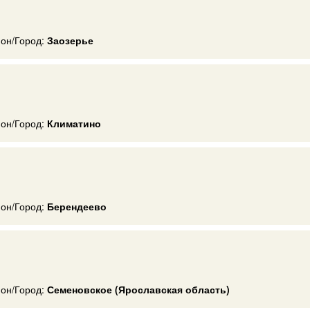
ион/Город:
Заозерье
ион/Город:
Климатино
ион/Город:
Берендеево
ион/Город:
Семеновское (Ярославская область)