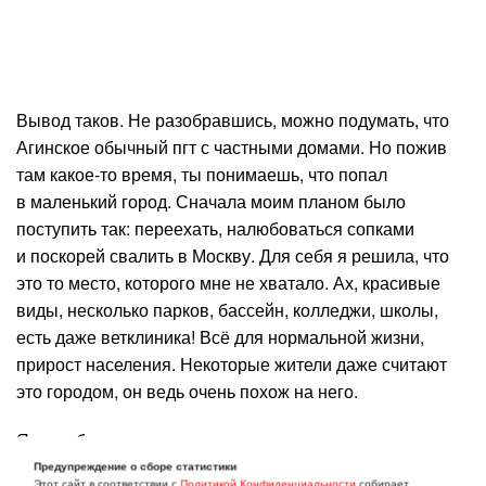
Вывод таков. Не разобравшись, можно подумать, что
Агинское обычный пгт с частными домами. Но пожив
там какое-то время, ты понимаешь, что попал
в маленький город. Сначала моим планом было
поступить так: переехать, налюбоваться сопками
и поскорей свалить в Москву. Для себя я решила, что
это то место, которого мне не хватало. Ах, красивые
виды, несколько парков, бассейн, колледжи, школы,
есть даже ветклиника! Всё для нормальной жизни,
прирост населения. Некоторые жители даже считают
это городом, он ведь очень похож на него.
Я не собираюсь отсюда уезжать, хотя иногда в голову
закрадываются мысли о переезде в квартиру.
Предупреждение о сборе статистики
Этот сайт в соответствии с
Политикой Конфиденциальности
собирает