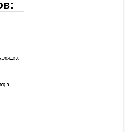
ов:
азрядов.
я) в