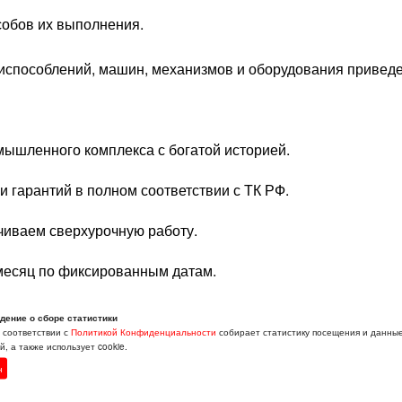
собов их выполнения.
риспособлений, машин, механизмов и оборудования приведе
ышленного комплекса с богатой историей.
 гарантий в полном соответствии с ТК РФ.
чиваем сверхурочную работу.
месяц по фиксированным датам.
ьерного роста по результатам работы.
дение о сборе статистики
в соответствии с
Политикой Конфиденциальности
собирает статистику посещения и данны
, а также использует cookie.
н