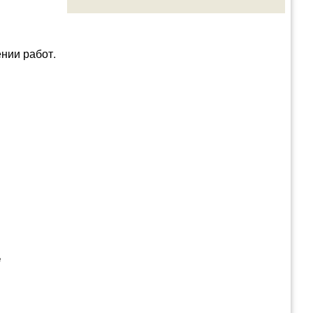
нии работ.
е