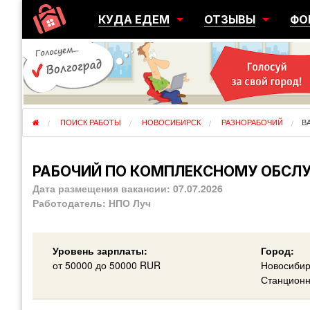
КУДА ЕДЕМ
ОТЗЫВЫ
ФО
ГОРОДА
ПЕРЕЕЗДЫ
ОБ
РЕГИОНЫ
ЭМИГРАЦИЯ
ЮЖ
СТРАНЫ
РАЗВЕДКА
ЭМИ
ПОИСК РАБОТЫ
НОВОСИБИРСК
РАЗНОРАБОЧИЙ
В
РАБОЧИЙ ПО КОМПЛЕКСНОМУ ОБСЛ
Дата размещения вакансии:
07.07.2026
Работодатель:
НПО Луч
Уровень зарплаты:
Город:
от
50000
до 50000
RUR
Новосибир
Станционн