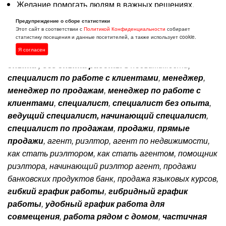
Желание помогать людям в важных решениях.
Предупреждение о сборе статистики
Записывайтесь на собеседование, сделайте
Этот сайт в соответствии с
Политикой Конфиденциальности
собирает
статистику посещения и данные посетителей, а также использует cookie.
первый шаг к карьере мечты!
Эта вакансия
Я согласен
подойдет Вам если Вы ищете:
найти
работу без
опыта
,
без опыта работы
в недвижимости,
специалист
по работе с клиентами
,
менеджер
,
менеджер по продажам
,
менеджер по работе с
клиентами
,
специалист
,
специалист
без опыта
,
ведущий специалист,
начинающий специалист
,
специалист по продажам
,
продажи
,
прямые
продажи
, агент, риэлтор, агент по недвижимости,
как стать риэлтором, как стать агентом, помощник
риэлтора, начинающий риэлтор агент, продажи
банковских продуктов банк, продажа языковых курсов,
гибкий график работы
,
гибридный график
работы
,
удобный график работа для
совмещения
,
работа рядом с домом
,
частичная