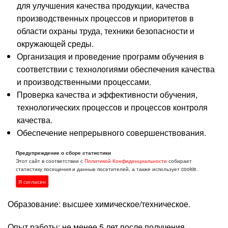
для улучшения качества продукции, качества
производственных процессов и приоритетов в
области охраны труда, техники безопасности и
окружающей среды.
Организация и проведение программ обучения в
соответствии с технологиями обеспечения качества
и производственными процессами.
Проверка качества и эффективности обучения,
технологических процессов и процессов контроля
качества.
Обеспечение непрерывного совершенствования.
Управление отделом/деятельностью.
Предупреждение о сборе статистики
Управление персоналом.
Этот сайт в соответствии с
Политикой Конфиденциальности
собирает
статистику посещения и данные посетителей, а также использует cookie.
Требования:
Я согласен
Образование: высшее химическое/техническое.
Опыт работы: не менее 5 лет после получения