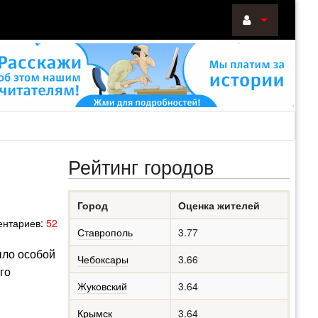
ВОЙТИ
Войти
с
помощью:
Рейтинг городов
НАПОМНИТ
Город
Оценка жителей
РЕГИСТРА
нтариев:
52
Ставрополь
3.77
ыло особой
Чебоксары
3.66
го
Жуковский
3.64
Крымск
3.64