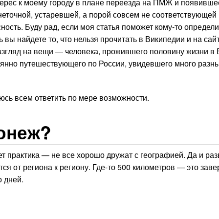
ерес к моему городу в плане переезда на ПМЖ и появивше
 неточной, устаревшей, а порой совсем не соответствующей
ость. Буду рад, если моя статья поможет кому-то определи
 вы найдете то, что нельзя прочитать в Википедии и на сай
 взгляд на вещи — человека, прожившего половину жизни в
оянно путешествующего по России, увидевшего много разны
сь всем ответить по мере возможности.
ронеж?
т практика — не все хорошо дружат с географией. Да и раз
ся от региона к региону. Где-то 500 километров — это заве
о дней.