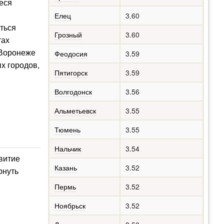
еся
Елец
3.60
ться
Грозный
3.60
тах
 Воронеже
Феодосия
3.59
х городов,
Пятигорск
3.59
Волгодонск
3.56
Альметьевск
3.55
Тюмень
3.55
Нальчик
3.54
витие
Казань
3.52
рнуть
Пермь
3.52
Ноябрьск
3.52