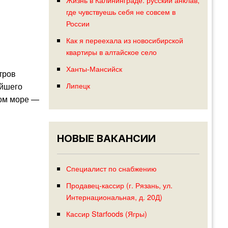
где чувствуешь себя не совсем в
России
Как я переехала из новосибирской
квартиры в алтайское село
Ханты-Мансийск
тров
Липецк
айшего
ком море —
НОВЫЕ ВАКАНСИИ
Специалист по снабжению
Продавец-кассир (г. Рязань, ул.
Интернациональная, д. 20Д)
Кассир Starfoods (Ягры)