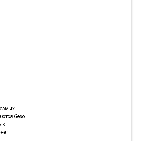
 самых
аются безо
ых
енег