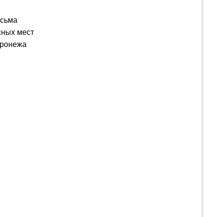
есьма
сных мест
оронежа