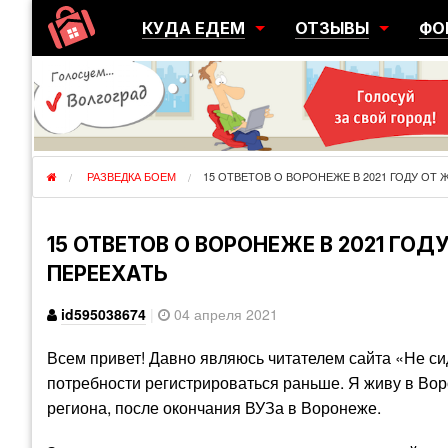
КУДА ЕДЕМ
ОТЗЫВЫ
ФО
ГОРОДА
ПЕРЕЕЗДЫ
ОБ
РЕГИОНЫ
ЭМИГРАЦИЯ
ЮЖ
СТРАНЫ
РАЗВЕДКА
ЭМИ
РАЗВЕДКА БОЕМ
15 ОТВЕТОВ О ВОРОНЕЖЕ В 2021 ГОДУ ОТ
15 ОТВЕТОВ О ВОРОНЕЖЕ В 2021 Г
ПЕРЕЕХАТЬ
id595038674
|
04 апреля 2021
Всем привет! Давно являюсь читателем сайта «Не с
потребности регистрироваться раньше. Я живу в Воро
региона, после окончания ВУЗа в Воронеже.