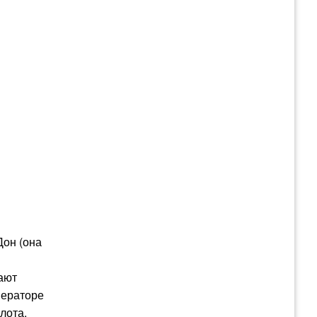
Дон (она
ают
ператоре
лота.