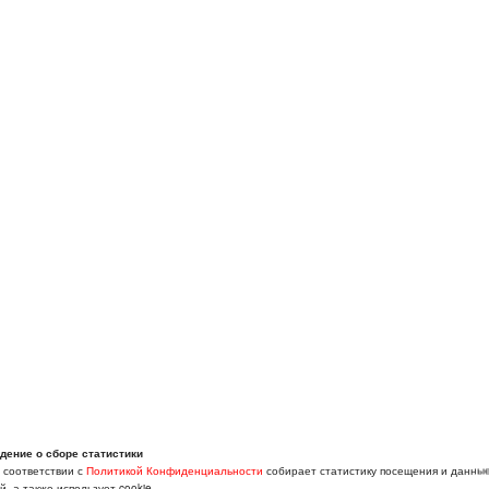
дение о сборе статистики
в соответствии с
Политикой Конфиденциальности
собирает статистику посещения и данны
, а также использует cookie.