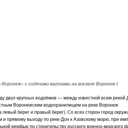
-Воронеж» с сидячими вагонами на вокзале Воронеж-I
у двух крупных водоёмов — между известной всем рекой 
вестным Воронежским водохранилищем на реке Воронеж
левый берег и правый берег). Со всех сторон город окруж
м и прямому выходу по реке Дон к Азовскому морю, при им
ной верфью по строительству русского военно-морского ф