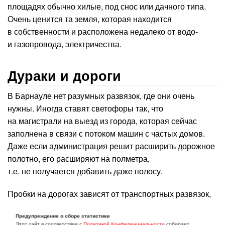
площадях обычно хилые, под снос или дачного типа.
Очень ценится та земля, которая находится
в собственности и расположена недалеко от водо-
и газопровода, электричества.
Дураки и дороги
В Барнауле нет разумных развязок, где они очень
нужны. Иногда ставят светофоры так, что
на магистрали на выезд из города, которая сейчас
заполнена в связи с потоком машин с частых домов.
Даже если администрация решит расширить дорожное
полотно, его расширяют на полметра,
т.е. не получается добавить даже полосу.
Пробки на дорогах зависят от транспортных развязок,
работы светофоров и наличия аварий. Из центра
Предупреждение о сборе статистики
быстро (минимум за час) выехать в конец рабочего дня
Этот сайт в соответствии с
Политикой Конфиденциальности
собирает