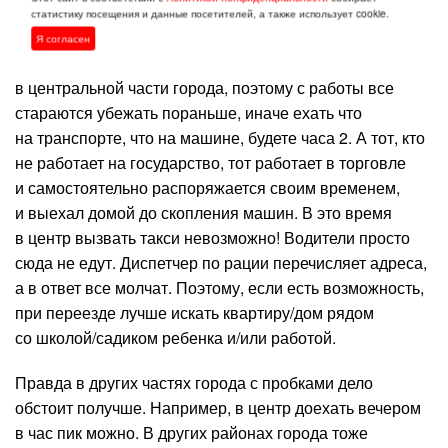
считается чудом. Обычно машины собираются в пять
статистику посещения и данные посетителей, а также использует cookie.
и рассасываются в полвосьмого. Все
Я согласен
административные учреждения находятся, в основном,
в центральной части города, поэтому с работы все
стараются убежать пораньше, иначе ехать что
на транспорте, что на машине, будете часа 2. А тот, кто
не работает на государство, тот работает в торговле
и самостоятельно распоряжается своим временем,
и выехал домой до скопления машин. В это время
в центр вызвать такси невозможно! Водители просто
сюда не едут. Диспетчер по рации перечисляет адреса,
а в ответ все молчат. Поэтому, если есть возможность,
при переезде лучше искать квартиру/дом рядом
со школой/садиком ребенка и/или работой.
Правда в других частях города с пробками дело
обстоит получше. Например, в центр доехать вечером
в час пик можно. В других районах города тоже