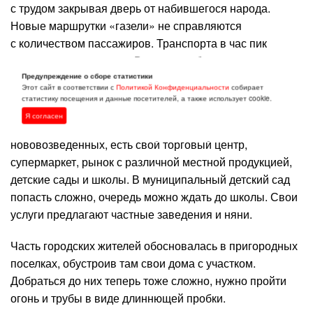
с трудом закрывая дверь от набившегося народа.
Новые маршрутки «газели» не справляются
с количеством пассажиров. Транспорта в час пик
откровенно не хватает. Водители в большинстве
случаев таджики, по вине которых произошла не одна
Предупреждение о сборе статистики
Этот сайт в соответствии с
Политикой Конфиденциальности
собирает
страшная авария.
статистику посещения и данные посетителей, а также использует cookie.
Я согласен
Из плюсов: в каждом микрорайоне, за исключением
нововозведенных, есть свой торговый центр,
супермаркет, рынок с различной местной продукцией,
детские сады и школы. В муниципальный детский сад
попасть сложно, очередь можно ждать до школы. Свои
услуги предлагают частные заведения и няни.
Часть городских жителей обосновалась в пригородных
поселках, обустроив там свои дома с участком.
Добраться до них теперь тоже сложно, нужно пройти
огонь и трубы в виде длиннющей пробки.