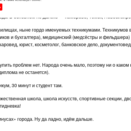
али, то ли очно-заочно учились, врать не буду.
н
ода. В основном не далеко — Кемерово, Томск, Новосибирс
училищах, ныне гордо именуемых техникумами. Техникумов в
ков и бухгалтера), медицинский (медсёстры и фельдшера)
варовед, юрист, косметолог, банковское дело, документове
упить проблем нет. Народа очень мало, поэтому ни о каком 
диплома не останется).
кум, 30 минут и студент там.
ожественная школа, школа искусств, спортивные секции, дв
тидневка!
нусах» города. Ну да ладно, идём дальше.