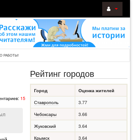
ВОЙТИ
Войти
с
помощью:
О РАБОТЫ!
Рейтинг городов
НАПОМНИТ
Город
Оценка жителей
РЕГИСТРА
нтариев:
15
Ставрополь
3.77
был
Чебоксары
3.66
Жуковский
3.64
Крымск
3.64
кой