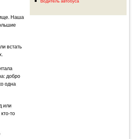
Водитель автобуса
лище. Наша
большие
сли встать
х.
итала
ра: добро
ко одна
д или
 кто-то
знакомых
е