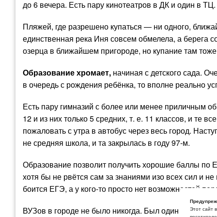
до 6 вечера. Есть пару кинотеатров в ДК и один в ТЦ.
Пляжей, где разрешено купаться — ни одного, ближ
единственная река Иня совсем обмелела, а берега с
озерца в ближайшем пригороде, но купание там тоже н
Образование хромает,
начиная с детского сада. Оче
в очередь с рождения ребёнка, то вполне реально успе
Есть пару гимназий с более или менее приличным о
12 и из них только 5 средних, т. е. 11 классов, и те 
пожаловать с утра в автобус через весь город. Насту
не средняя школа, и та закрылась в году 97-м.
Образование позволит получить хорошие баллы по Е
хотя бы не рвётся сам за знаниями изо всех сил и не
боится ЕГЭ, а у кого-то просто нет возможностей пер
Предупреж
ВУЗов в городе не было никогда. Был один филиальчи
Этот сайт 
посетителей