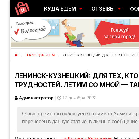
КУДА ЕДЕМ
ОТЗЫВЫ
ФО
ГОРОДА
ПЕРЕЕЗДЫ
ОБ
РЕГИОНЫ
ЭМИГРАЦИЯ
ЮЖ
СТРАНЫ
РАЗВЕДКА
ЭМИ
РАЗВЕДКА БОЕМ
ЛЕНИНСК-КУЗНЕЦКИЙ: ДЛЯ ТЕХ, КТО НЕ И
ЛЕНИНСК-КУЗНЕЦКИЙ: ДЛЯ ТЕХ, КТО
ТРУДНОСТЕЙ. ЛЕТИМ СО МНОЙ — ТА
Администратор
|
17 декабря 2022
Отзыв временно публикуется от имени Администр
перенесен в данную статью, в личные сообщение 
Мой родной город —
Ленинск-Кузнецкий
. Напишу, 