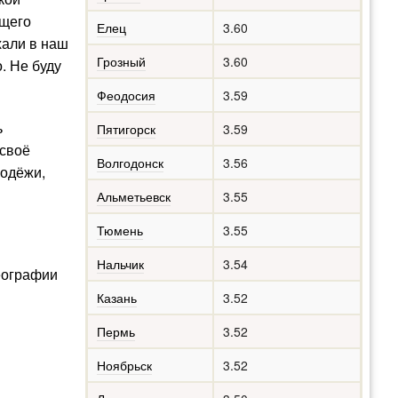
ющего
Елец
3.60
хали в наш
Грозный
3.60
. Не буду
Феодосия
3.59
ь
Пятигорск
3.59
 своё
Волгодонск
3.56
лодёжи,
Альметьевск
3.55
Тюмень
3.55
Нальчик
3.54
географии
Казань
3.52
Пермь
3.52
Ноябрьск
3.52