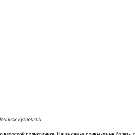
Ленинск-Кузнецкий
 во взрослой поликлинике. Наша семья привыкла не болеть, 