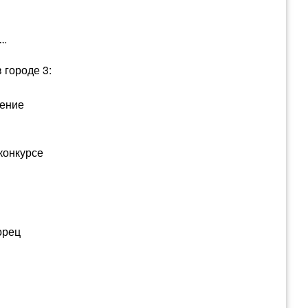
к.
 городе 3:
дение
конкурсе
орец