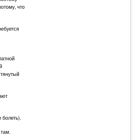
потому, что
ребуется
м
латной
й
астянутый
ают
 болеть).
 там.