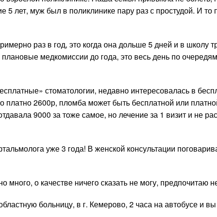
е 5 лет, муж был в поликлинике пару раз с простудой. И то 
имерно раз в год, это когда она дольше 5 дней и в школу т
 плановые медкомиссии до года, это весь день по очередя
«бесплатные» стоматологии, недавно интересовалась в бесп
ько платно 2600р, пломба может быть бесплатной или платно
 отдавала 9000 за тоже самое, но лечение за 1 визит и не р
тальмолога уже 3 года! В женской консультации поговарив
 много, о качестве ничего сказать не могу, предпочитаю не
областную больницу, в г. Кемерово, 2 часа на автобусе и вы