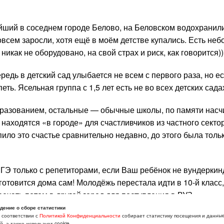
айший в соседнем городе Белово, на Беловском водохрани
овсем заросли, хотя ещё в моём детстве купались. Есть не
икак не оборудовано, на свой страх и риск, как говорится))
редь в детский сад улыбается не всем с первого раза, но е
ть. Ясельная группа с 1,5 лет есть не во всех детских сада
бразованием, остальные — обычные школы, по памяти насч
все находятся «в городе» для счастливчиков из частного секто
пило это счастье сравнительно недавно, до этого была толь
ГЭ только с репетиторами, если Ваш ребёнок не вундеркин
 готовится дома сам! Молодёжь перестала идти в 10-й класс,
еехать потом в другой город для поступления в ВУЗ.
дение о сборе статистики
к Томского архитектурно-строительного, но никто из моих 
в соответствии с
Политикой Конфиденциальности
собирает статистику посещения и данны
, а также использует cookie.