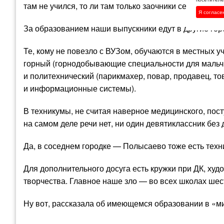
там не учился, то ли там только заочники сессии сдав
Я согласе
За образованием наши выпускники едут в другие гор
Те, кому не повезло с ВУЗом, обучаются в местных 
горный (горнодобывающие специальности для мальчи
и политехнический (парикмахер, повар, продавец, то
и информационные системы).
В техникумы, не считая наверное медицинского, пост
на самом деле речи нет, ни один девятиклассник без 
Да, в соседнем городке — Полысаево тоже есть техни
Для дополнительного досуга есть кружки при ДК, худ
творчества. Главное наше зло — во всех школах шес
Ну вот, рассказала об имеющемся образовании в «ми