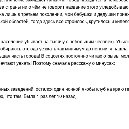
ва страны ни о чём не говорит название этого угледобыва
ка лишь в третьем поколении, мои бабушки и дедушки прие
кой областей, тогда здесь всё строилось, крутилось и кипело
о население убывает на тысячу с небольшим человек). Убыл
 собираюсь отсюда уезжать как минимум до пенсии, я нашла
льшая часть города! В соцсетях постоянно читаю отзывы мо
ечтают уехать! Поэтому сначала расскажу о минусах:
очных заведений, остался один ночной якобы клуб на краю 
, что там. Была 1 раз лет 10 назад.