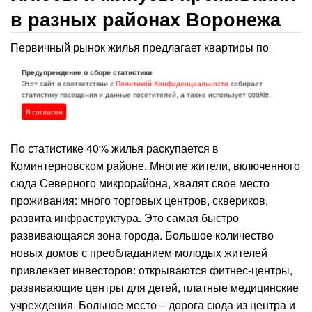
в разных районах Воронежа
Первичный рынок жилья предлагает квартиры по
средней цене 45461 руб./м², вторичный — 48969 руб./
Предупреждение о сборе статистики
м². Дорожают новостройки: с начала года по октябрь
Этот сайт в соответствии с
Политикой Конфиденциальности
собирает
статистику посещения и данные посетителей, а также использует cookie.
цена выросла на 0,4% — или на 1423 руб./кв.² Это
Я согласен
больше, чем в прошлом году за аналогичный период.
По статистике 40% жилья раскупается в
Коминтерновском районе. Многие жители, включенного
сюда Северного микрорайона, хвалят свое место
проживания: много торговых центров, сквериков,
развита инфраструктура. Это самая быстро
развивающаяся зона города. Большое количество
новых домов с преобладанием молодых жителей
привлекает инвесторов: открываются фитнес-центры,
развивающие центры для детей, платные медицинские
учреждения. Больное место – дорога сюда из центра и