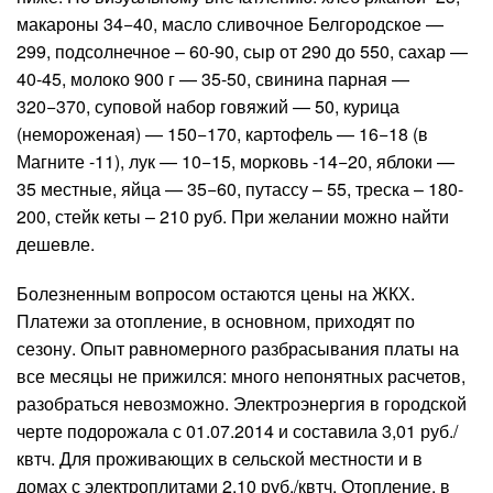
макароны 34−40, масло сливочное Белгородское —
299, подсолнечное – 60-90, сыр от 290 до 550, сахар —
40-45, молоко 900 г — 35-50, свинина парная —
320−370, суповой набор говяжий — 50, курица
(немороженая) — 150−170, картофель — 16−18 (в
Магните -11), лук — 10−15, морковь -14−20, яблоки —
35 местные, яйца — 35−60, путассу – 55, треска – 180-
200, стейк кеты – 210 руб. При желании можно найти
дешевле.
Болезненным вопросом остаются цены на ЖКХ.
Платежи за отопление, в основном, приходят по
сезону. Опыт равномерного разбрасывания платы на
все месяцы не прижился: много непонятных расчетов,
разобраться невозможно. Электроэнергия в городской
черте подорожала с 01.07.2014 и составила 3,01 руб./
квтч. Для проживающих в сельской местности и в
домах с электроплитами 2,10 руб./квтч. Отопление, в