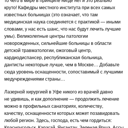
то чего в мире в принципе нигде нет и это реально
круто! Кафедры местного института при всех самых
известных больницах (это означает, что там
медицинская наука соединяется с практикой — иными
словами, у нас есть шанс, что нас будут лечить лучшие
умы). Великолепные центры патологии
новорожденных, сильнейшие больницы в области
детской травматологии, ожоговый центр,
кардиодиспансер, республиканская больница,
дантисты некоторые лучше, чем в Москве… Добавьте
сюда уровень оснащенности, сопоставимый с лучшими
медучреждениями страны…
Лазерной хирургией в Уфе никого из врачей давно
не удивишь, и как дополнение — продолжить лечение
можно в профильных санаториях, количеству,
качеству, оснащенности которых может позавидовать
любой регион. Здесь, господа, есть чем гордиться:
Красноусольск, Карагай, Янгантау, Зеленая Роща, Ассы