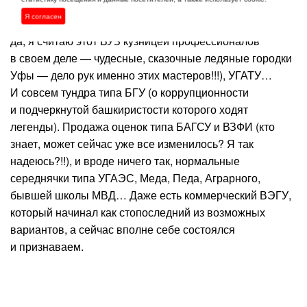
ВУЗы. Тут с одной стороны лучше, так как есть
Я согласен
продвинутые ВУЗы типа УГНТУ, Институт искусств (да-
да, я считаю этот ВУЗ кузницей профессионалов
в своем деле — чудесные, сказочные ледяные городки
Уфы — дело рук именно этих мастеров!!!), УГАТУ…
И совсем тундра типа БГУ (о коррупционности
и подчеркнутой башкиристости которого ходят
легенды). Продажа оценок типа БАГСУ и ВЗФИ (кто
знает, может сейчас уже все изменилось? Я так
надеюсь?!!), и вроде ничего так, нормальные
середнячки типа УГАЭС, Меда, Педа, Аграрного,
бывшей школы МВД… Даже есть коммерческий ВЭГУ,
который начинал как стопоследний из возможных
вариантов, а сейчас вполне себе состоялся
и признаваем.