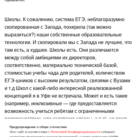
Школы. К сожалению, система ЕГЭ, неблагоразумно
скопированная с Запада, похерила (так можно
выразиться?) наши собственные образовательные
технологии. И скопировали мы с Запада не лучшее, что
там есть, а худшее. Школы есть. Они различаются
между собой амбициями их директоров,
соответственно, материально технической базой,
стоимостью учебы чада для родителей, количеством
ЕГЭ-шников с высоким результатом, связями с Вузами
и т.д Школ с какой-либо интересной реализованной
концепцией я в Уфе не встречала. Может и есть такие
(например, инклюзивные — где предоставляется
возможность учиться ребятам с ограниченными
возможностями, или кадетские классы, и т.д), но врать
не буду, мне не попадались.
Предупреждение о сборе статистики
Этот сайт в соответствии с
Политикой Конфиденциальности
собирает
статистику посещения и данные посетителей, а также использует cookie.