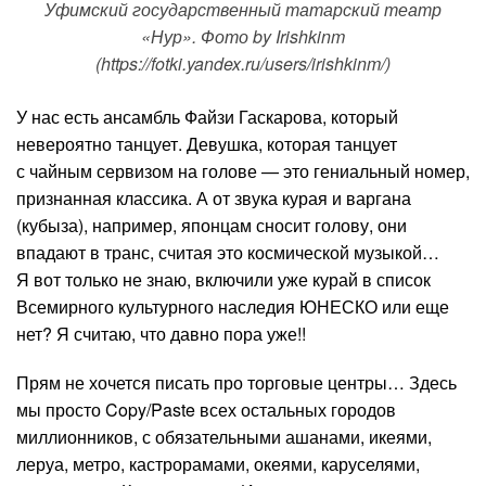
Уфимский государственный татарский театр
«Нур». Фото by Irishkinm
(https://fotki.yandex.ru/users/irishkinm/)
У нас есть ансамбль Файзи Гаскарова, который
невероятно танцует. Девушка, которая танцует
с чайным сервизом на голове — это гениальный номер,
признанная классика. А от звука курая и варгана
(кубыза), например, японцам сносит голову, они
впадают в транс, считая это космической музыкой…
Я вот только не знаю, включили уже курай в список
Всемирного культурного наследия ЮНЕСКО или еще
нет? Я считаю, что давно пора уже!!
Прям не хочется писать про торговые центры… Здесь
мы просто Copy/Paste всех остальных городов
миллионников, с обязательными ашанами, икеями,
леруа, метро, кастрорамами, океями, каруселями,