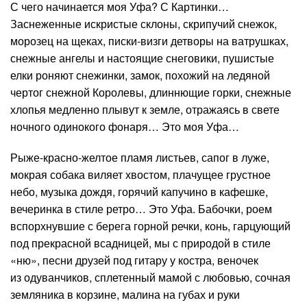
С чего начинается моя Уфа? С Картинки…
Заснеженные искристые склоны, скрипучий снежок,
морозец на щеках, писки-визги детворы на ватрушках,
снежные ангелы и настоящие снеговики, пушистые
елки роняют снежинки, замок, похожий на ледяной
чертог снежной Королевы, длиннющие горки, снежные
хлопья медленно плывут к земле, отражаясь в свете
ночного одинокого фонаря… Это моя Уфа…
Рыже-красно-желтое пламя листьев, сапог в луже,
мокрая собака виляет хвостом, плачущее грустное
небо, музыка дождя, горячий капучино в кафешке,
вечеринка в стиле ретро… Это Уфа. Бабочки, роем
вспорхнувшие с берега горной речки, конь, гарцующий
под прекрасной всадницей, мы с природой в стиле
«ню», песни друзей под гитару у костра, веночек
из одуванчиков, сплетенный мамой с любовью, сочная
земляника в корзине, малина на губах и руки