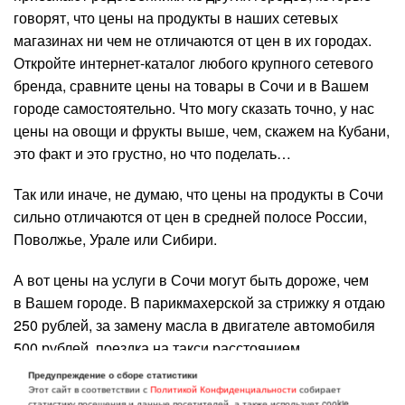
говорят, что цены на продукты в наших сетевых
магазинах ни чем не отличаются от цен в их городах.
Откройте интернет-каталог любого крупного сетевого
бренда, сравните цены на товары в Сочи и в Вашем
городе самостоятельно. Что могу сказать точно, у нас
цены на овощи и фрукты выше, чем, скажем на Кубани,
это факт и это грустно, но что поделать…
Так или иначе, не думаю, что цены на продукты в Сочи
сильно отличаются от цен в средней полосе России,
Поволжье, Урале или Сибири.
А вот цены на услуги в Сочи могут быть дороже, чем
в Вашем городе. В парикмахерской за стрижку я отдаю
250 рублей, за замену масла в двигателе автомобиля
500 рублей, поездка на такси расстоянием
в 15 километров обойдется в 500-600 рублей, средний
Предупреждение о сборе статистики
чек на посещение кафе на семью из 4 человек около
Этот сайт в соответствии с
Политикой Конфиденциальности
собирает
статистику посещения и данные посетителей, а также использует cookie.