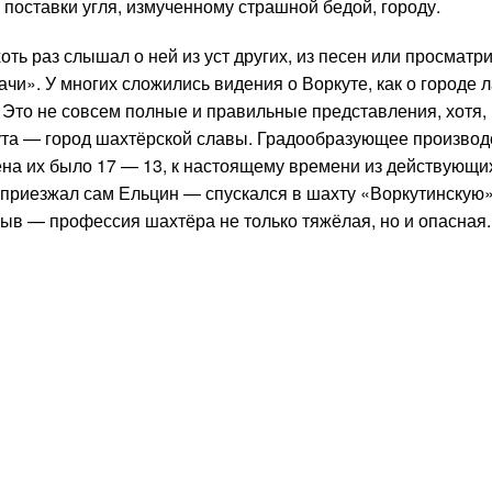
поставки угля, измученному страшной бедой, городу.
оть раз слышал о ней из уст других, из песен или просматр
и». У многих сложились видения о Воркуте, как о городе л
. Это не совсем полные и правильные представления, хотя,
кута — город шахтёрской славы. Градообразующее произво
ена их было 17 — 13, к настоящему времени из действующи
ам приезжал сам Ельцин — спускался в шахту «Воркутинскую»
рыв — профессия шахтёра не только тяжёлая, но и опасная.