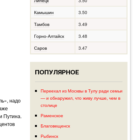
Липецк
3.50
Камышин
3.50
Тамбов
3.49
Горно-Алтайск
3.48
Саров
3.47
ПОПУЛЯРНОЕ
Переехал из Москвы в Тулу ради семьи
— и обнаружил, что живу лучше, чем в
ль», надо
столице
даже
Раменское
и Путина.
центов
Благовещенск
Рыбинск