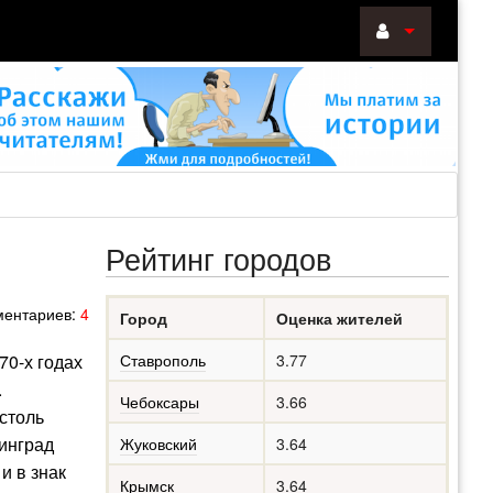
ВОЙТИ
Войти
с
помощью:
Рейтинг городов
НАПОМНИТ
ентариев:
4
Город
Оценка жителей
РЕГИСТРА
70-х годах
Ставрополь
3.77
.
Чебоксары
3.66
 столь
нинград
Жуковский
3.64
и в знак
Крымск
3.64