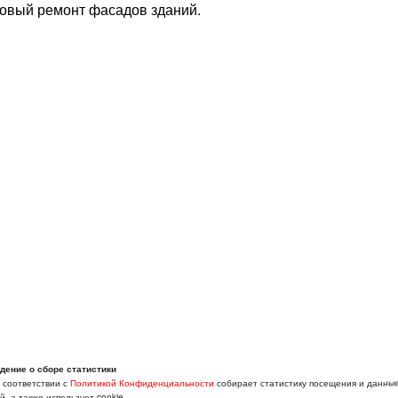
овый ремонт фасадов зданий.
дение о сборе статистики
в соответствии с
Политикой Конфиденциальности
собирает статистику посещения и данны
, а также использует cookie.