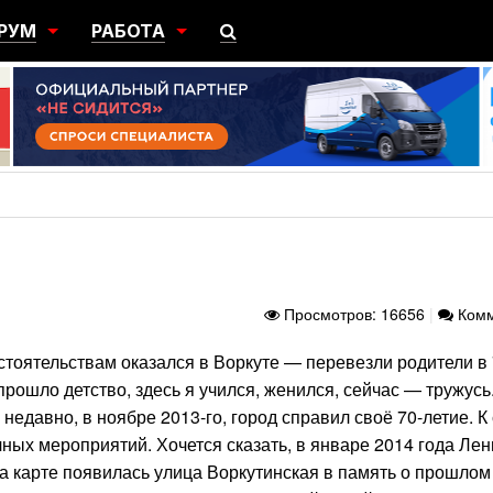
РУМ
РАБОТА
ЩИЙ
ПОИСК РАБОТЫ
НЫЙ
РАЗМЕСТИТЬ ВАКАНСИЮ
ГРАЦИЯ
Просмотров: 16656
|
Комм
стоятельствам оказался в Воркуте — перевезли родители в 
прошло детство, здесь я учился, женился, сейчас — тружусь
едавно, в ноябре 2013-го, город справил своё 70-летие. К
ых мероприятий. Хочется сказать, в январе 2014 года Ле
а карте появилась улица Воркутинская в память о прошлом 