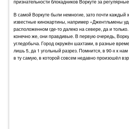
признательности блокадников Воркуте за регулярные 
В самой Воркуте были немногие, зато почти каждый х
известные кинокартины, например «Джентльмены удач
расположенном где-то далеко на севере, да и только
конечно же, они правдивые. В первую очередь, Вор
угледобыча. Город окружён шахтами, в разные врем
лишь 5, да 1 угольный разрез. Помнится, в 90-х к н
в ту самую, в которой совсем недавно произошёл вз