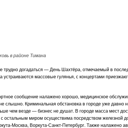
ковь в районе Тимана
 не трудно догадаться — День Шахтёра, отмечаемый в после
да устраиваются массовые гулянья, с концертами приезжаю
ортное сообщение налажено хорошо, медицинское обслуж
 не слышно. Криминальная обстановка в городе уже давно не
ше чем везде — бизнес не душат. В городе масса мест дос
 с остальным миром осуществима посредством железной до
кута-Москва, Воркута-Санкт-Петербург. Также налажено ав