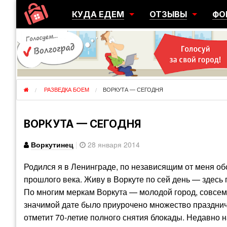
КУДА ЕДЕМ
ОТЗЫВЫ
ФО
ГОРОДА
ПЕРЕЕЗДЫ
ОБ
РЕГИОНЫ
ЭМИГРАЦИЯ
ЮЖ
СТРАНЫ
РАЗВЕДКА
ЭМИ
РАЗВЕДКА БОЕМ
ВОРКУТА — СЕГОДНЯ
ВОРКУТА — СЕГОДНЯ
Воркутинец
|
28 января 2014
Родился я в Ленинграде, по независящим от меня об
прошлого века. Живу в Воркуте по сей день — здесь 
По многим меркам Воркута — молодой город, совсем н
значимой дате было приурочено множество праздничн
отметит 70-летие полного снятия блокады. Недавно н