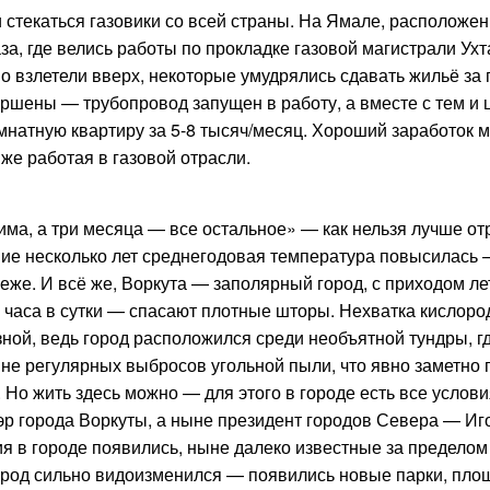
 стекаться газовики со всей страны. На Ямале, расположе
за, где велись работы по прокладке газовой магистрали Ух
 взлетели вверх, некоторые умудрялись сдавать жильё за 
ершены — трубопровод запущен в работу, а вместе с тем и
омнатную квартиру за 5-8 тысяч/месяц. Хороший заработок 
же работая в газовой отрасли.
има, а три месяца — все остальное» — как нельзя лучше от
дние несколько лет среднегодовая температура повысилась
реже. И всё же, Воркута — заполярный город, с приходом ле
 часа в сутки — спасают плотные шторы. Нехватка кислоро
зной, ведь город расположился среди необъятной тундры, г
ине регулярных выбросов угольной пыли, что явно заметно
 Но жить здесь можно — для этого в городе есть все услови
р города Воркуты, а ныне президент городов Севера — Иг
 в городе появились, ныне далеко известные за пределом 
ород сильно видоизменился — появились новые парки, пло