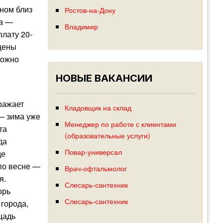
нном близ
Ростов-на-Дону
та —
Владимир
плату 20-
 цены
можно
НОВЫЕ ВАКАНСИИ
ражает
Кладовщик на склад
 — зима уже
Менеджер по работе с клиентами
та
(образовательные услуги)
да
Повар-универсал
де
 по весне —
Врач-офтальмолог
я.
Слесарь-сантехник
орь
Слесарь-сантехник
города,
щадь