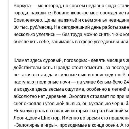
Воркута — моногород, но совсем недавно сюда стали
города, находится бованенковское месторождение га
Бованенково. Цены на жильё и съём жилья невиданно
30 тыс. руб/месяц. На сегодняшний день работы зав
несколько улеглись — без труда можно снять 1-2-х к
обеспечить себе, занимаясь в сфере угледобычи или 
Климат здесь суровый, поговорка: «девять месяцев з
действительность. Правда стоит отметить, за после
не такая лютая, да и сильные вьюги происходят всё 
наступают полярные ночи — на улице белым-бело 24
в воздухе здесь весьма ощутима, особенно в летний 
абсолютно нет деревьев. Экология страдает по прич
снег окроплён угольной пылью, он буквально черный.
Немалую роль в создании которых сыграл бывший мэ
Леонидович Шпектор. Именно во время его правления
«Заполярные игры», проводимые в конце осени. А г