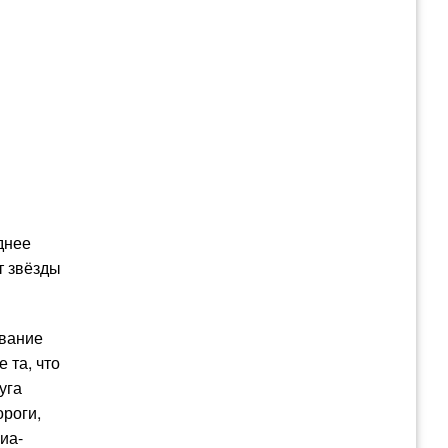
днее
т звёзды
ивание
 та, что
уга
роги,
иа-