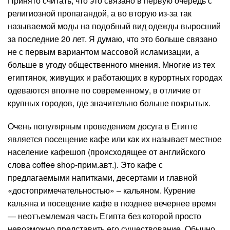
Принято считать, что это связано в первую очередь с
религиозной пропагандой, а во вторую из-за так
называемой моды на подобный вид одежды выросший
за последние 20 лет. Я думаю, что это больше связано
не с первым вариантом массовой исламизации, а
больше в угоду общественного мнения. Многие из тех
египтянок, живущих и работающих в курортных городах
одеваются вполне по современному, в отличие от
крупных городов, где значительно больше покрытых.
Очень популярным проведением досуга в Египте
является посещение кафе или как их называет местное
население кафешоп (происходящее от английского
слова coffee shop-прим.авт.). Это кафе с
предлагаемыми напитками, десертами и главной
«достопримечательностью» – кальяном. Курение
кальяна и посещение кафе в позднее вечернее время
— неотъемлемая часть Египта без которой просто
невозможно представить его существование. Обычно