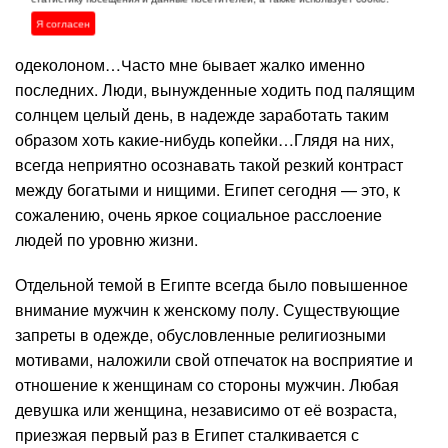
незамысловатых детских игрушек или увядших
Я согласен
цветочных букетиков опрысканных дешёвым
одеколоном…Часто мне бывает жалко именно
последних. Люди, вынужденные ходить под палящим
солнцем целый день, в надежде заработать таким
образом хоть какие-нибудь копейки…Глядя на них,
всегда неприятно осознавать такой резкий контраст
между богатыми и нищими. Египет сегодня — это, к
сожалению, очень яркое социальное расслоение
людей по уровню жизни.
Отдельной темой в Египте всегда было повышенное
внимание мужчин к женскому полу. Существующие
запреты в одежде, обусловленные религиозными
мотивами, наложили свой отпечаток на восприятие и
отношение к женщинам со стороны мужчин. Любая
девушка или женщина, независимо от её возраста,
приезжая первый раз в Египет сталкивается с