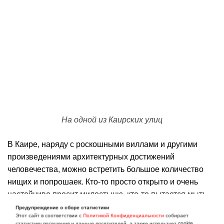
На одной из Каирских улиц
В Каире, наряду с роскошными виллами и другими
произведениями архитектурных достижений
человечества, можно встретить большое количество
нищих и попрошаек. Кто-то просто открыто и очень
настойчиво просит милостыню, кто-то пытается мыть
машины, кто-то продаёт какие-нибудь ненужные
Предупреждение о сборе статистики
Этот сайт в соответствии с
Политикой Конфиденциальности
собирает
мелочи наподобие бумажных платочков,
статистику посещения и данные посетителей, а также использует cookie.