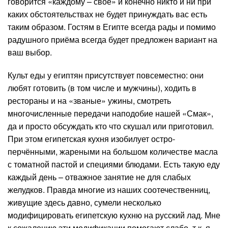
говорится «каждому – своё» и конечно никто и ни при
каких обстоятельствах не будет принуждать вас есть
таким образом. Гостям в Египте всегда рады и помимо
радушного приёма всегда будет предложен вариант на
ваш выбор.
Культ еды у египтян присутствует повсеместно: они
любят готовить (в том числе и мужчины), ходить в
рестораны и на «званые» ужины, смотреть
многочисленные передачи наподобие нашей «Смак»,
да и просто обсуждать кто что скушал или приготовил.
При этом египетская кухня изобилует остро-
перчёнными, жареными на большом количестве масла
с томатной пастой и специями блюдами. Есть такую еду
каждый день – отважное занятие не для слабых
желудков. Правда многие из наших соотечественниц,
живущие здесь давно, сумели несколько
модифицировать египетскую кухню на русский лад. Мне
к сожалению эти модификации помогают слабо, т.к. я