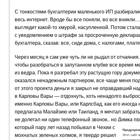
С тонкостями бухгалтерии маленького ИП разбирали
весь интернет. Вроде бы все поняли, во все вникли…
выглядит какой-то хмурой, насупленной. Потом стала
с уведомлением о штрафе за просроченную декларац
бухгалтера, сказав: все, сиди дома, с налогами, пла
Через месяц я сам уже чуть ли не рыдал от отчаяни
чтобы разобраться в запутанном клубке все время 
из ведра. Пока я разгребал эту растущую гору докум
оказался ненадежным партнером, все чаще меня подво
от этого проекта деньги я закрыл не оправдавший на
в Карловы Вары — отдохнуть, хоть ненадолго выброси
именно Карловы Вары, или Карлсбад, как его иногда 
предлагала Малайзию или Таиланд, я мечтал забрать
не долетал ни один телефонный звонок.. но Димка пр
который пару лет назад побывал в Чехии с родителя
Предупреж
мохнатых зеленых холмов, я твердо решил: едем имен
Этот сайт 
посетителей