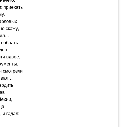
: приехать
му.
Карловых
но скажу,
ешил…
 собрать
идно
ти вдвое,
кументы,
ня смотрели
бивал…
ердить
гав
Чехии,
ца
 и гадал: