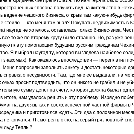
пространенных способа получить вид на жительство в Чехии
ь ведение чешского бизнеса, открыв там какую-нибудь фир
е стоило — кто меня там знал? Покупать недвижимость в 
) наугад не хотелось, оставалась только бизнес-виза. Чест
 все то же по второму кругу было страшно. Но, раз уже р
енную плату помогающих будущим русским гражданам Чехии
тво. Я выбрал наугад ту, которая выглядела наиболее сол
от знакомых). Как оказалось впоследствии — переплатил поч
. Меня попросили заполнить анкету и достать некоторые до
ь справка о несудимости. Там, где мне ее выдавали, на ме
очках просит подтвердить, что он никого не грабил и не у
тельную сумму денег на счету, которая должна была подтв
 итоге, нам удалось решить и эту проблему. Изрядно побе
бумаг на двух языках и свежеиспеченной частной фирмы в 
средника и приготовился ждать. Эти два с половиной меся
 не кончатся. Я смотрел в окно, на серый грязноватый снег,
ом льду Теплы?