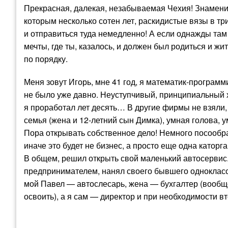
Прекрасная, далекая, незабываемая Чехия! Знамен
которым несколько сотен лет, раскидистые вязы в три
и отправиться туда немедленно! А если однажды там
мечты, где ты, казалось, и должен был родиться и жи
по порядку.
Меня зовут Игорь, мне 41 год, я математик-програм
не было уже давно. Неуступчивый, принципиальный 
я проработал лет десять… В другие фирмы не взяли,
семья (жена и 12-летний сын Димка), умная голова,
Пора открывать собственное дело! Немного посообра
иначе это будет не бизнес, а просто еще одна катор
В общем, решил открыть свой маленький автосервис
предпринимателем, нанял своего бывшего одноклас
мой Павел — автослесарь, жена — бухгалтер (вообще
освоить), а я сам — директор и при необходимости вт