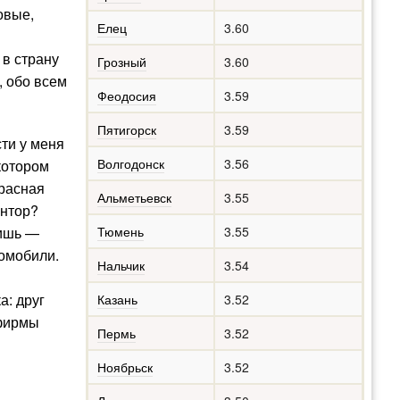
овые,
Елец
3.60
 в страну
Грозный
3.60
, обо всем
Феодосия
3.59
Пятигорск
3.59
ти у меня
Волгодонск
3.56
котором
красная
Альметьевск
3.55
онтор?
бишь —
Тюмень
3.55
томобили.
Нальчик
3.54
: друг
Казань
3.52
 фирмы
Пермь
3.52
Ноябрьск
3.52