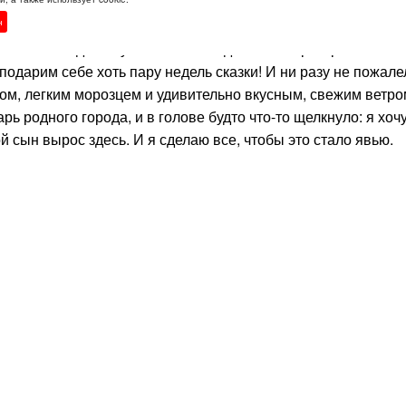
н
хожим на рождественскую открытку, мы с Натальей и Димой
ать тихо сходить с ума от безысходности в сером российско
одарим себе хоть пару недель сказки! И ни разу не пожале
ом, легким морозцем и удивительно вкусным, свежим ветро
рь родного города, и в голове будто что-то щелкнуло: я хоч
ой сын вырос здесь. И я сделаю все, чтобы это стало явью.