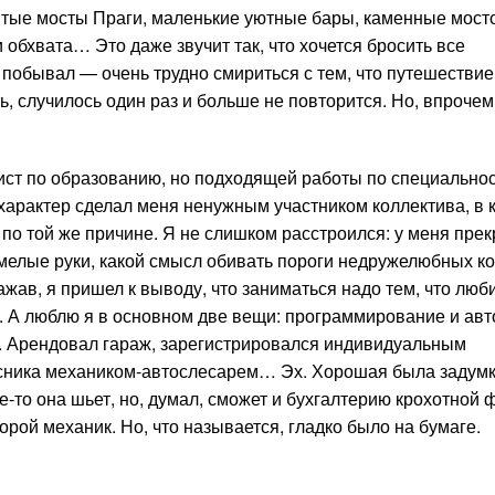
итые мосты Праги, маленькие уютные бары, каменные мост
 обхвата… Это даже звучит так, что хочется бросить все
 побывал — очень трудно смириться с тем, что путешествие
ть, случилось один раз и больше не повторится. Но, впрочем
мист по образованию, но подходящей работы по специальнос
характер сделал меня ненужным участником коллектива, в 
 по той же причине. Я не слишком расстроился: у меня пре
 умелые руки, какой смысл обивать пороги недружелюбных к
жав, я пришел к выводу, что заниматься надо тем, что лю
га. А люблю я в основном две вещи: программирование и ав
. Арендовал гараж, зарегистрировался индивидуальным
сника механиком-автослесарем… Эх. Хорошая была задумка
-то она шьет, но, думал, сможет и бухгалтерию крохотной
орой механик. Но, что называется, гладко было на бумаге.