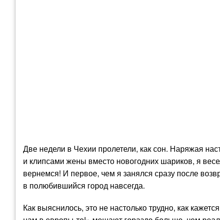
Две недели в Чехии пролетели, как сон. Наряжая на
и клипсами жены вместо новогодних шариков, я вес
вернемся! И первое, чем я занялся сразу после воз
в полюбившийся город навсегда.
Как выяснилось, это не настолько трудно, как кажетс
нам в европы-то!» мешают гораздо больше, чем реал