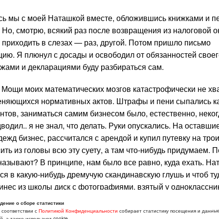
сь мы с моей Наташкой вместе, обложившись книжками и п
 Но, смотрю, всякий раз после возвращения из налоговой о
 приходить в слезах — раз, другой. Потом пришло письмо
ию. Я плюнул с досады и освободил от обязанностей своег
тежами и декларациями буду разбираться сам.
я. Мощи моих математических мозгов катастрофически не хв
меняющихся нормативных актов. Штрафы и пени сыпались к
ентов, заниматься самим бизнесом было, естественно, неко
дил.. я не знал, что делать. Руки опускались. На оставши
дежд бизнес, рассчитался с арендой и купил путевку на тро
ть из головы всю эту суету, а там что-нибудь придумаем. 
называют? В принципе, нам было все равно, куда ехать. На
ся в какую-нибудь дремучую скандинавскую глушь и чтоб ту
инес из школы диск с фотографиями, взятый у одноклассни
ми, и это решило дело. Увидев россыпь разноцветных крыш
дение о сборе статистики
но туда, невзирая на то, что уже зима.
в соответствии с
Политикой Конфиденциальности
собирает статистику посещения и данны
, а также использует cookie.