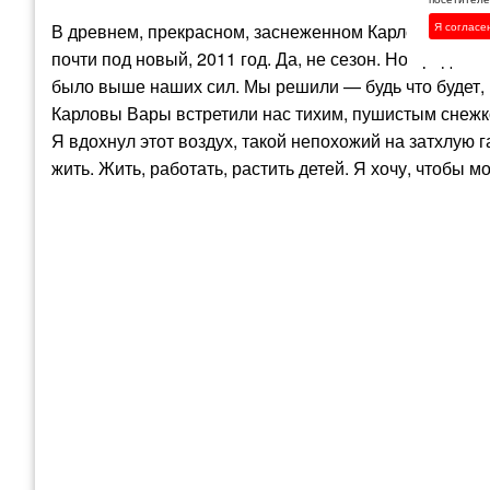
Я согласе
В древнем, прекрасном, заснеженном Карлсбаде, по
почти под новый, 2011 год. Да, не сезон. Но продолж
было выше наших сил. Мы решили — будь что будет, п
Карловы Вары встретили нас тихим, пушистым снежк
Я вдохнул этот воздух, такой непохожий на затхлую га
жить. Жить, работать, растить детей. Я хочу, чтобы м