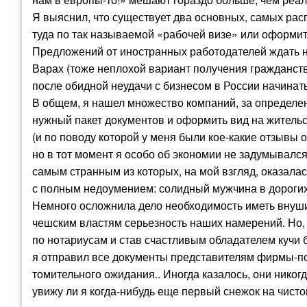
Я выяснил, что существует два основных, самых рас
туда по так называемой «рабочей визе» или оформит
Предложений от иностранных работодателей ждать н
Варах (тоже неплохой вариант получения гражданства
после обидной неудачи с бизнесом в России начинать
В общем, я нашел множество компаний, за определ
нужный пакет документов и оформить вид на жительс
(и по поводу которой у меня были кое-какие отзывы 
но в тот момент я особо об экономии не задумывался
самым странным из которых, на мой взгляд, оказалас
с полным недоумением: солидный мужчина в дорогих 
Немного осложнила дело необходимость иметь внуши
чешским властям серьезность наших намерений. Но, в
по нотариусам и став счастливым обладателем кучи 
я отправил все документы представителям фирмы-по
томительного ожидания.. Иногда казалось, они никогда
увижу ли я когда-нибудь еще первый снежок на чист