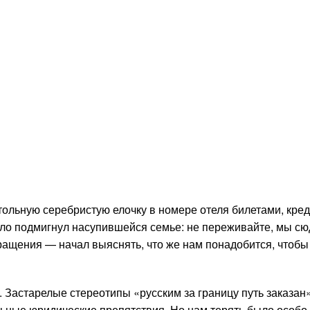
стольную серебристую елочку в номере отеля билетами, кре
ело подмигнул насупившейся семье: не переживайте, мы с
вращения — начал выяснять, что же нам понадобится, чтобы
я. Застарелые стереотипы «русским за границу путь заказан»
ьные юридические препятствия. Но нам терять было особо 