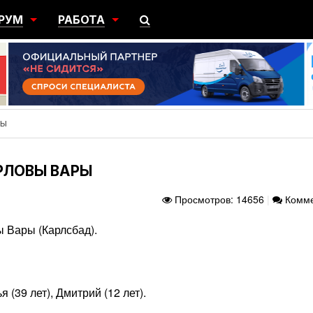
РУМ
РАБОТА
ЩИЙ
ПОИСК РАБОТЫ
НЫЙ
РАЗМЕСТИТЬ ВАКАНСИЮ
ГРАЦИЯ
РЫ
АРЛОВЫ ВАРЫ
Просмотров: 14656
|
Комме
ы Вары (Карлсбад).
 (39 лет), Дмитрий (12 лет).