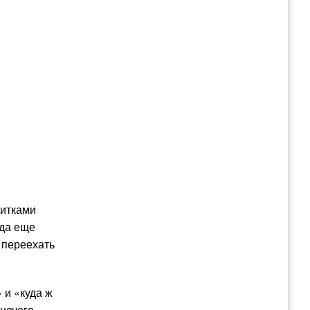
дитками
юда еще
 переехать
 и «куда ж
нечего.