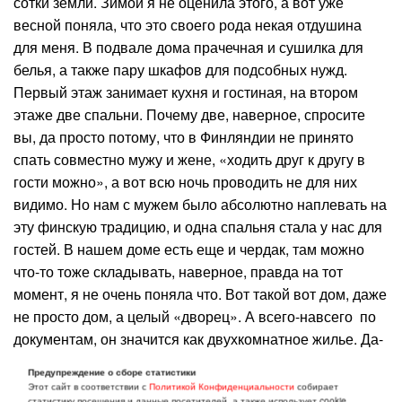
сотки земли. Зимой я не оценила этого, а вот уже
весной поняла, что это своего рода некая отдушина
для меня. В подвале дома прачечная и сушилка для
белья, а также пару шкафов для подсобных нужд.
Первый этаж занимает кухня и гостиная, на втором
этаже две спальни. Почему две, наверное, спросите
вы, да просто потому, что в Финляндии не принято
спать совместно мужу и жене, «ходить друг к другу в
гости можно», а вот всю ночь проводить не для них
видимо. Но нам с мужем было абсолютно наплевать на
эту финскую традицию, и одна спальня стала у нас для
гостей. В нашем доме есть еще и чердак, там можно
что-то тоже складывать, наверное, правда на тот
момент, я не очень поняла что. Вот такой вот дом, даже
не просто дом, а целый «дворец». А всего-навсего по
документам, он значится как двухкомнатное жилье. Да-
да, именно двухкомнатное, ведь в Финляндии
Предупреждение о сборе статистики
количество комнат считается по количеству спален.
Этот сайт в соответствии с
Политикой Конфиденциальности
собирает
статистику посещения и данные посетителей, а также использует cookie.