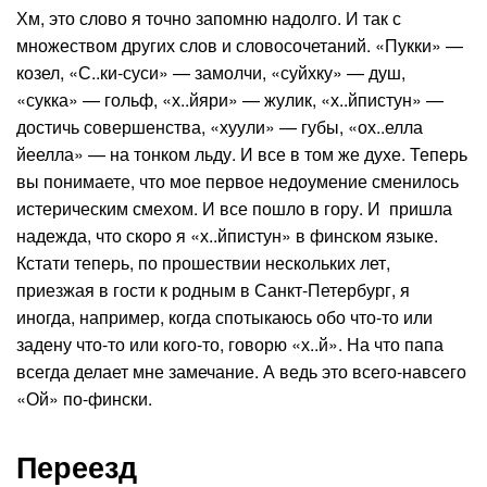
Хм, это слово я точно запомню надолго. И так с
множеством других слов и словосочетаний. «Пукки» —
козел, «С..ки-суси» — замолчи, «суйхку» — душ,
«сукка» — гольф, «х..йяри» — жулик, «х..йпистун» —
достичь совершенства, «хуули» — губы, «ох..елла
йеелла» — на тонком льду. И все в том же духе. Теперь
вы понимаете, что мое первое недоумение сменилось
истерическим смехом. И все пошло в гору. И пришла
надежда, что скоро я «х..йпистун» в финском языке.
Кстати теперь, по прошествии нескольких лет,
приезжая в гости к родным в Санкт-Петербург, я
иногда, например, когда спотыкаюсь обо что-то или
задену что-то или кого-то, говорю «х..й». На что папа
всегда делает мне замечание. А ведь это всего-навсего
«Ой» по-фински.
Переезд