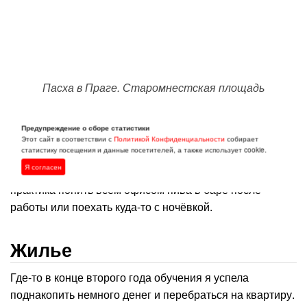
Пасха в Праге. Старомнестская площадь
Из рабочих особенностей. Выходные для чеха — это
Предупреждение о сборе статистики
святое, более того, в пятницу во многих компаниях
Этот сайт в соответствии с
Политикой Конфиденциальности
собирает
статистику посещения и данные посетителей, а также использует cookie.
сокращенный рабочий день до обеда и царит
Я согласен
расслабленная обстановка. Есть повсеместная
практика попить всем офисом пива в баре после
работы или поехать куда-то с ночёвкой.
Жилье
Где-то в конце второго года обучения я успела
поднакопить немного денег и перебраться на квартиру.