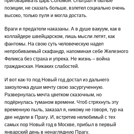
приговаривать царь Соломон. Отыграл я былые
позиции, не сказать больше, взлетел социально очень
высоко, только пуля и могла достать.
Враги и предатели наказаны. А в душе вакуум, как в
коллайдере швейцарском, лишь мысли летят, как
фантомы. На свою суть человеческую надел
непробиваемый скафандр, напоминая себе Железного
Феликса без страха и упрека. Не жизнь – война
гражданская. Никаких слабостей.
И вот как-то под Новый год достал из дальнего
закоулочка души мечту свою засургученную.
Развернулась мечта цветком сказочным, но
подёрнулась туманом времени. Чтоб стряхнуть эту
временную пыль, заказал я, никому не говоря, тур на
две недели в Прагу. И, встретив нелюбимый с тех
самых пор Новый год в Москве, прибыл в первый
январский день в ненаглядную Прагу.