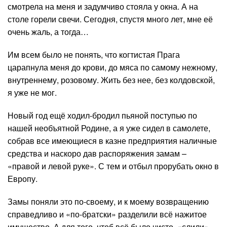
смотрела на меня и задумчиво стояла у окна. А на
столе горели свечи. Сегодня, спустя много лет, мне её
очень жаль, а тогда…
Им всем было не понять, что когтистая Прага
царапнула меня до крови, до мяса по самому нежному,
внутреннему, розовому. Жить без нее, без колдовской,
я уже не мог.
Новый год ещё ходил-бродил пьяной поступью по
нашей необъятной Родине, а я уже сидел в самолете,
собрав все имеющиеся в казне предприятия наличные
средства и наскоро дав распоряжения замам –
«правой и левой руке». С тем и отбыл прорубать окно в
Европу.
Замы поняли это по-своему, и к моему возвращению
справедливо и «по-братски» разделили всё нажитое
имущество. А для того, чтоб всё было чисто, «слили»