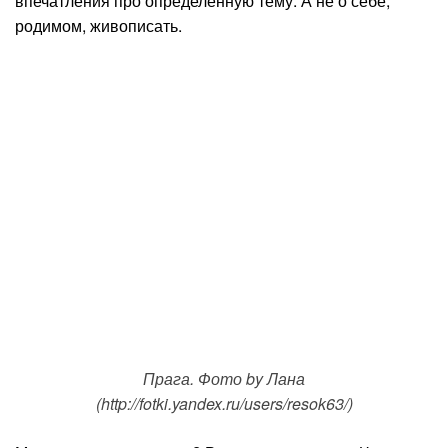
впечатления про определенную тему. А не о себе,
родимом, живописать.
Прага. Фото by Лана
(http://fotki.yandex.ru/users/resok63/)