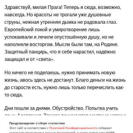
Здравствуй, милая Прага! Теперь я сюда, возможно,
навсегда. Но красоты не трогали уже душевные
струны, нежная утренняя дымка не радовала глаз.
Европейский покой и умиротворение лишь
успокаивали и лечили опустошённую душу, но не
наполняли восторгом. Мысли были там, на Родине.
Защитный панцирь, что я себе нарастил, надёжно
защищал и от «света».
Но ничего не поделаешь, нужно принимать новую
жизнь, авось здесь не достанут. Благо деньги на жизнь
до старости есть, нужно лишь только перечислить как-
то сюда.
Дни пошли за днями. Обустройство. Попытка учить
язык. Адаптация. Тяжело понимаются местные устои и
правила ведения дел. Напоминаю себе фронтовика,
Предупреждение о сборе статистики
Этот сайт в соответствии с
Политикой Конфиденциальности
собирает
вернувшегося в мирную жизнь. Идей никаких. Желаний
статистику посещения и данные посетителей, а также использует cookie.