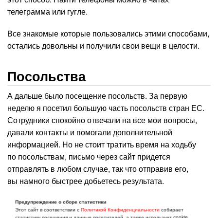
телеграмма или гугле.
Все знакомые которые пользовались этими способами,
остались довольны и получили свои вещи в целости.
Посольства
А дальше было посещение посольств. За первую
неделю я посетил большую часть посольств стран ЕС.
Сотрудники спокойно отвечали на все мои вопросы,
давали контакты и помогали дополнительной
информацией. Но не стоит тратить время на ходьбу
по посольствам, письмо через сайт придется
отправлять в любом случае, так что отправив его,
вы намного быстрее добьетесь результата.
Ну а теперь о грустной новости, визу в Грузии открыть
Предупреждение о сборе статистики
Этот сайт в соответствии с
Политикой Конфиденциальности
собирает
не удалось и не выйдет, так как подавать на нее
статистику посещения и данные посетителей, а также использует cookie.