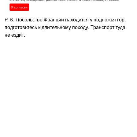
документы можно только из своей страны.
Я согласен
P. S. Посольство Франции находится у подножья гор,
подготовьтесь к длительному походу. Транспорт туда
не ездит.