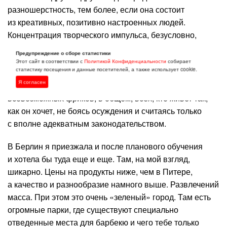
разношерстность, тем более, если она состоит
из креативных, позитивно настроенных людей.
Концентрация творческого импульса, безусловно,
сосредоточена в Берлине. И мне кажется это напрямую
Предупреждение о сборе статистики
связано со свободой самовыражения. Берлин приютил
Этот сайт в соответствии с
Политикой Конфиденциальности
собирает
статистику посещения и данные посетителей, а также использует cookie.
всех непохожих, девиантных, плохо социализируемых,
Я согласен
имеющих не традиционную ориентацию,
всевозможных фриков, в общем, всех, кто живет так,
как он хочет, не боясь осуждения и считаясь только
с вполне адекватным законодательством.
В Берлин я приезжала и после планового обучения
и хотела бы туда еще и еще. Там, на мой взгляд,
шикарно. Цены на продукты ниже, чем в Питере,
а качество и разнообразие намного выше. Развлечений
масса. При этом это очень «зеленый» город. Там есть
огромные парки, где существуют специально
отведенные места для барбекю и чего тебе только