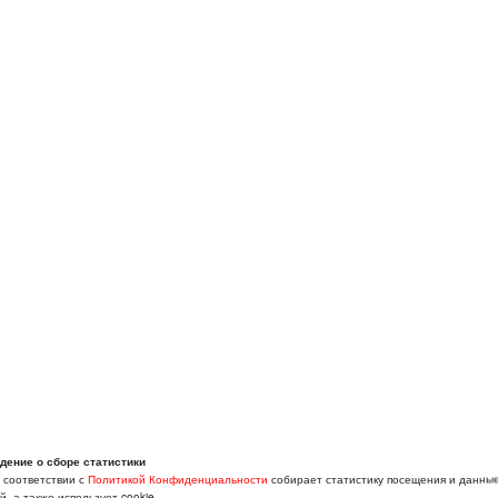
дение о сборе статистики
в соответствии с
Политикой Конфиденциальности
собирает статистику посещения и данны
, а также использует cookie.