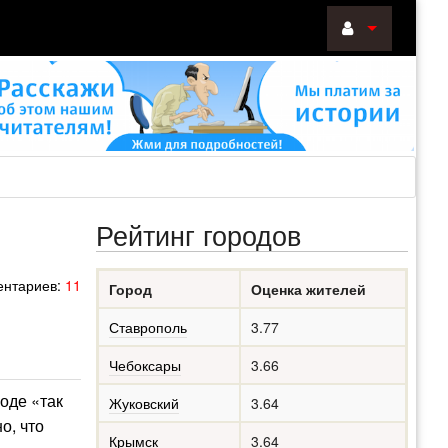
ВОЙТИ
Войти
с
помощью:
Рейтинг городов
НАПОМНИТ
нтариев:
11
Город
Оценка жителей
РЕГИСТРА
Ставрополь
3.77
Чебоксары
3.66
роде «так
Жуковский
3.64
о, что
Крымск
3.64