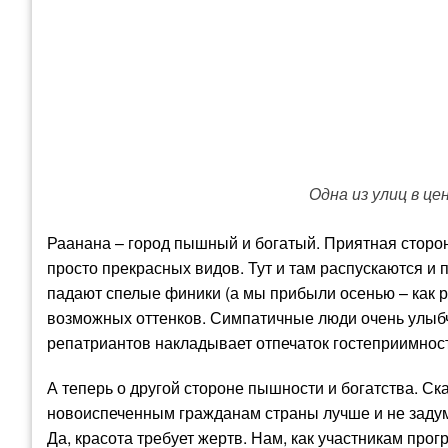
Одна из улиц в ц
Раанана – город пышный и богатый. Приятная сторон
просто прекрасных видов. Тут и там распускаются и 
падают спелые финики (а мы прибыли осенью – как р
возможных оттенков. Симпатичные люди очень улыбч
репатриантов накладывает отпечаток гостеприимност
А теперь о другой стороне пышности и богатства. Ск
новоиспеченным гражданам страны лучше и не задум
Да, красота требует жертв. Нам, как участникам про