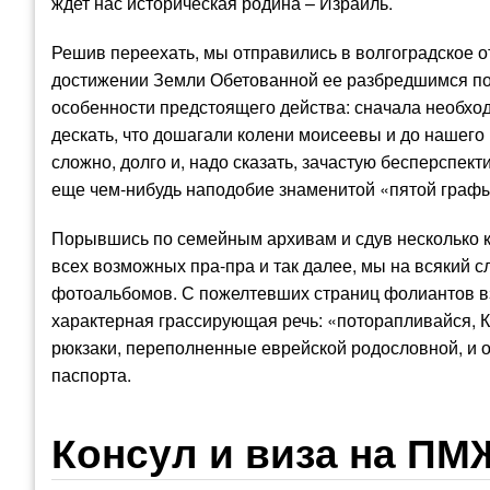
ждет нас историческая родина – Израиль.
Решив переехать, мы отправились в волгоградское о
достижении Земли Обетованной ее разбредшимся по 
особенности предстоящего действа: сначала необход
дескать, что дошагали колени моисеевы и до нашего
сложно, долго и, надо сказать, зачастую бесперспект
еще чем-нибудь наподобие знаменитой «пятой графы
Порывшись по семейным архивам и сдув несколько к
всех возможных пра-пра и так далее, мы на всякий 
фотоальбомов. С пожелтевших страниц фолиантов вз
характерная грассирующая речь: «поторапливайся, Ка
рюкзаки, переполненные еврейской родословной, и о
паспорта.
Консул и виза на ПМ