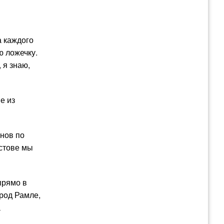
а каждого
ю ложечку.
 я знаю,
е из
онов по
остове мы
прямо в
род Рамле,
а