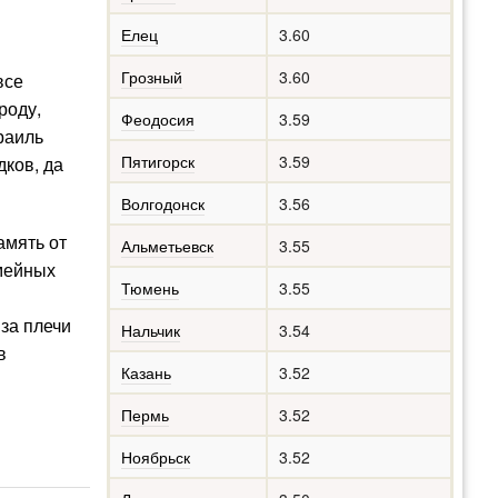
Елец
3.60
Грозный
3.60
все
роду,
Феодосия
3.59
раиль
Пятигорск
3.59
дков, да
Волгодонск
3.56
амять от
Альметьевск
3.55
емейных
Тюмень
3.55
 за плечи
Нальчик
3.54
в
Казань
3.52
Пермь
3.52
Ноябрьск
3.52