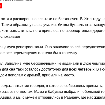
н
отя и расширен, но все-таки не бесконечен. В 2011 году н
 Таким образом, у нас случались битвы буквально за кажду
, хотя заплатить за него пришлось по-аэропортовски дорого,
успокаивает.
ающемуся репатриантами. Оно оплачивало всё передвижени
учае все перемещения влетели бы в копеечку.
ну. Заполнив купе бесконечными чемоданами в духе чемпи
 для сна таки осталось достаточно для всех четверых. В Р
едом пополам с дремой, прибыли на место.
представителями городов, в которые собирались приехать, 
о развез по местам. Мама и бабушка выбрали небольшой го
ь-Авива, а мы с мужем отправились в Раанану, где нас ждал