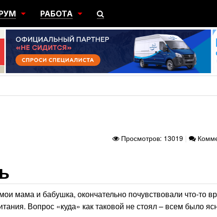
РУМ
РАБОТА
ЩИЙ
ПОИСК РАБОТЫ
НЫЙ
РАЗМЕСТИТЬ ВАКАНСИЮ
ГРАЦИЯ
Просмотров: 13019
|
Комме
ь
 мои мама и бабушка, окончательно почувствовали что-то в
тания. Вопрос «куда» как таковой не стоял – всем было ясн