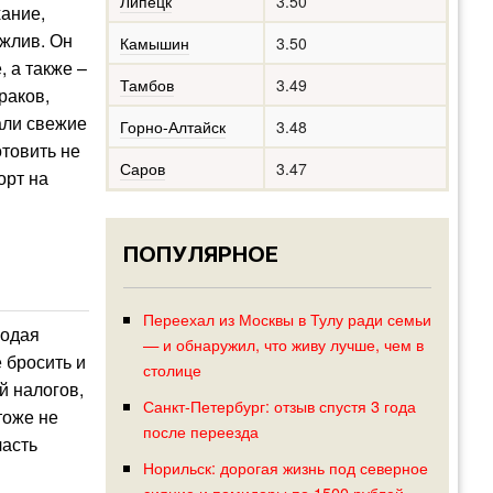
Липецк
3.50
хание,
ежлив. Он
Камышин
3.50
, а также –
Тамбов
3.49
раков,
али свежие
Горно-Алтайск
3.48
отовить не
Саров
3.47
орт на
ПОПУЛЯРНОЕ
Переехал из Москвы в Тулу ради семьи
лодая
— и обнаружил, что живу лучше, чем в
 бросить и
столице
й налогов,
Санкт-Петербург: отзыв спустя 3 года
тоже не
после переезда
часть
Норильск: дорогая жизнь под северное
сияние и помидоры по 1500 рублей