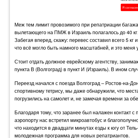
Я согласе
Меж тем лимит провозимого при репатриации багажа х
вылетающего на ПМЖ в Израиль полагалось до 40 кг.
Забегая вперед, скажу: перевес составил всего 5 кг и
что всё могло быть намного масштабней, и это меня 
Стоит отдать должное еврейскому агентству, заним
пункта В (Волгоград) в пункт И (Израиль). В ином сл
Переезд начался с поезда Волгоград – Ростов-на-До
спортивному тетрису, мы даже обнаружили, что места
погрузились на самолет и, не замечая времени за об
Благодаря тому, что заранее был налажен контакт с 
аэропорту нас встретил микроавтобус и благополучн
что находится в двадцати минутах езды к югу от Тел
молодежная программа для новых репатриантов.