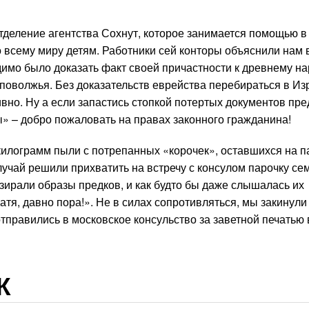
тделение агентства Сохнут, которое занимается помощью в
всему миру детям. Работники сей конторы объяснили нам 
имо было доказать факт своей причастности к древнему на
 поволжья. Без доказательств еврейства перебираться в Из
ивно. Ну а если запастись стопкой потертых документов пре
» – добро пожаловать на правах законного гражданина!
илограмм пыли с потрепанных «корочек», оставшихся на п
случай решили прихватить на встречу с консулом парочку с
ирали образы предков, и как будто бы даже слышалась их
тя, давно пора!». Не в силах сопротивляться, мы закинули
тправились в московское консульство за заветной печатью 
Ж