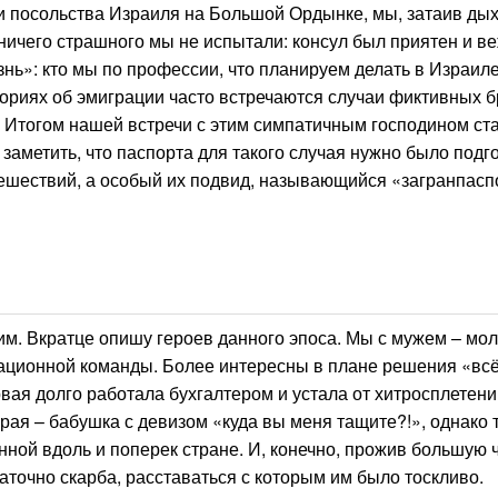
и посольства Израиля на Большой Ордынке, мы, затаив ды
 ничего страшного мы не испытали: консул был приятен и в
знь»: кто мы по профессии, что планируем делать в Израиле
ториях об эмиграции часто встречаются случаи фиктивных б
. Итогом нашей встречи с этим симпатичным господином ст
 заметить, что паспорта для такого случая нужно было подг
тешествий, а особый их подвид, называющийся «загранпасп
им. Вкратце опишу героев данного эпоса. Мы с мужем – мо
иационной команды. Более интересны в плане решения «всё
вая долго работала бухгалтером и устала от хитросплетени
рая – бабушка с девизом «куда вы меня тащите?!», однако 
нной вдоль и поперек стране. И, конечно, прожив большую 
аточно скарба, расставаться с которым им было тоскливо.