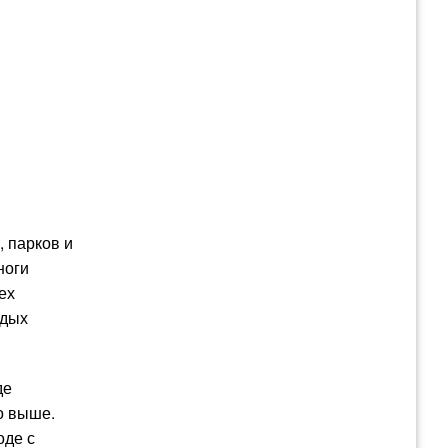
, парков и
ноги
ех
одых
де
о выше.
оде с