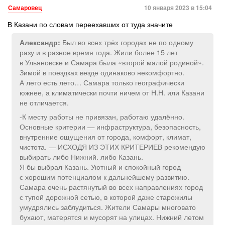
Самаровец
10 января 2023 в 15:04
В Казани по словам переехавших от туда значите
Был во всех трёх городах не по одному
Александр:
разу и в разное время года. Жили более 15 лет
в Ульяновске и Самара была «второй малой родиной».
Зимой в поездках везде одинаково некомфортно.
А лето есть лето… Самара только географически
южнее, а климатически почти ничем от Н.Н. или Казани
не отличается.
-К месту работы не привязан, работаю удалённо.
Основные критерии — инфраструктура, безопасность,
внутренние ощущения от города, комфорт, климат,
чистота. — ИСХОДЯ ИЗ ЭТИХ КРИТЕРИЕВ рекомендую
выбирать либо Нижний. либо Казань.
Я бы выбрал Казань. Уютный и спокойный город
с хорошим потенциалом к дальнейшему развитию.
Самара очень растянутый во всех направлениях город
с тупой дорожной сетью, в которой даже старожилы
умудрялись заблудиться. Жители Самары многовато
бухают, матерятся и мусорят на улицах. Нижний летом