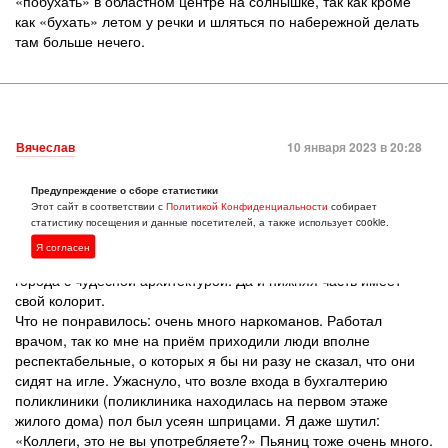
«побухать» в областном центре на солнышке, так как кроме
как «бухать» летом у речки и шляться по набережной делать
там больше нечего.
Вячеслав
10 января 2023 в 20:28
Мне в Нижнем Новгороде очень понравилось. Я там тоже
Предупреждение о сборе статистики
чувствовал себя как дома. Жаль, что пришлось вернуться
Этот сайт в соответствии с
Политикой Конфиденциальности
собирает
и решать проблемы на родине. Уже 11 лет прошло и всё хочу
статистику посещения и данные посетителей, а также использует cookie.
туда ещё раз съездить, только летом. Что мне там
Я согласен
понравилось — дух города, природа, леса, историческая часть
города с чудесной архитектурой. Да и нижняя часть имеет
свой колорит.
Что не понравилось: очень много наркоманов. Работал
врачом, так ко мне на приём приходили люди вполне
респектабельные, о которых я бы ни разу не сказал, что они
сидят на игле. Ужаснуло, что возле входа в бухгалтерию
поликлиники (поликлиника находилась на первом этаже
жилого дома) пол был усеян шприцами. Я даже шутил:
«Коллеги, это не вы употребляете?» Пьяниц тоже очень много.