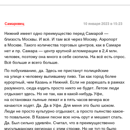
Самаровец
10 января 2023 в 15:23
Нижний имеет одно преимущество перед Самарой —
близость Москвы. И всё. И там всё через Москву. Аэропорт
в Москве. Такого количества торговых центров, как в Самаре
нет и пр. Самара — центр крупной агломерации в 2,4 млн.
человек, поэтому она много в себе скопила. На всё есть спрос.
Всё больше и всего больше.
По побухиванию, да. Здесь не пристанут полицейские
на улице к человеку выпившему пиво. Так как город более
курортный, чем Казань и Нижний. Если не разрешать в рамках
разумного, сюда ездить просто никто не будет. Летом люди
отдыхают здесь. Но не так, как в какой-нибудь Уфе,
на остановках пьяные лежат и в пять часов вечера все
качаются ходят. Да. Да в Уфе. Для меня это было шоком.
Люди не просто культурно отдыхают, а просто пьянство какое-
то повальное. В Казани песни всю ночь орут и мешают спать.
Да. Был сильно удивлён. Считал, что в преимущественно
мусульманских регионах с этим строже. Но не тут-то было