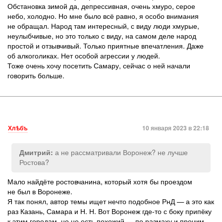
Обстановка зимой да, депрессивная, очень хмуро, серое
небо, холодно. Но мне было всё равно, я особо внимания
не обращал. Народ там интересный, с виду люди хмурые,
неулыбчивые, но это только с виду, на самом деле народ
простой и отзывчивый. Только приятные впечатления. Даже
об алкоголиках. Нет особой агрессии у людей.
Тоже очень хочу посетить Самару, сейчас о ней начали
говорить больше.
Хлѣбъ
10 января 2023 в 22:18
а не рассматривали Воронеж? не лучше
Дмитрий:
Ростова?
Мало найдёте ростовчанина, который хотя бы проездом
не был в Воронеже.
Я так понял, автор темы ищет нечто подобное РнД — а это как
раз Казань, Самара и Н. Н. Вот Воронеж где-то с боку припёку
к этим городам, но не есть похожий — по размаху и прочим