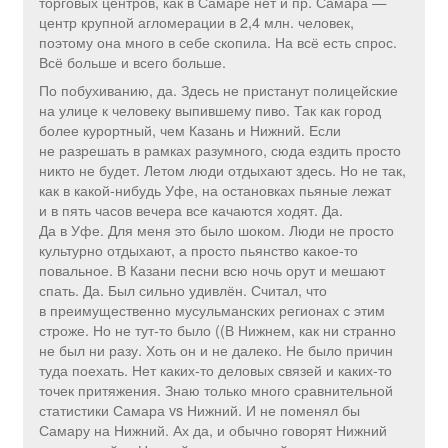
торговых центров, как в Самаре нет и пр. Самара —
центр крупной агломерации в 2,4 млн. человек,
поэтому она много в себе скопила. На всё есть спрос.
Всё больше и всего больше.
По побухиванию, да. Здесь не пристанут полицейские
на улице к человеку выпившему пиво. Так как город
более курортный, чем Казань и Нижний. Если
не разрешать в рамках разумного, сюда ездить просто
никто не будет. Летом люди отдыхают здесь. Но не так,
как в какой-нибудь Уфе, на остановках пьяные лежат
и в пять часов вечера все качаются ходят. Да.
Да в Уфе. Для меня это было шоком. Люди не просто
культурно отдыхают, а просто пьянство какое-то
повальное. В Казани песни всю ночь орут и мешают
спать. Да. Был сильно удивлён. Считал, что
в преимущественно мусульманских регионах с этим
строже. Но не тут-то было ((В Нижнем, как ни странно
не был ни разу. Хоть он и не далеко. Не было причин
туда поехать. Нет каких-то деловых связей и каких-то
точек притяжения. Знаю только много сравнительной
статистики Самара vs Нижний. И не поменял бы
Самару на Нижний. Ах да, и обычно говорят Нижний