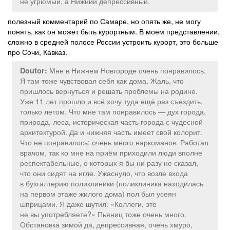
не угрюмый, а Нижний депрессивный.
полезный комментарий по Самаре, но опять же, не могу
понять, как он может быть курортным. В моем представлении,
сложно в средней полосе России устроить курорт, это больше
про Сочи, Кавказ.
Мне в Нижнем Новгороде очень понравилось.
Doutor:
Я там тоже чувствовал себя как дома. Жаль, что
пришлось вернуться и решать проблемы на родине.
Уже 11 лет прошло и всё хочу туда ещё раз съездить,
только летом. Что мне там понравилось — дух города,
природа, леса, историческая часть города с чудесной
архитектурой. Да и нижняя часть имеет свой колорит.
Что не понравилось: очень много наркоманов. Работал
врачом, так ко мне на приём приходили люди вполне
респектабельные, о которых я бы ни разу не сказал,
что они сидят на игле. Ужаснуло, что возле входа
в бухгалтерию поликлиники (поликлиника находилась
на первом этаже жилого дома) пол был усеян
шприцами. Я даже шутил: «Коллеги, это
не вы употребляете?» Пьяниц тоже очень много.
Обстановка зимой да, депрессивная, очень хмуро,