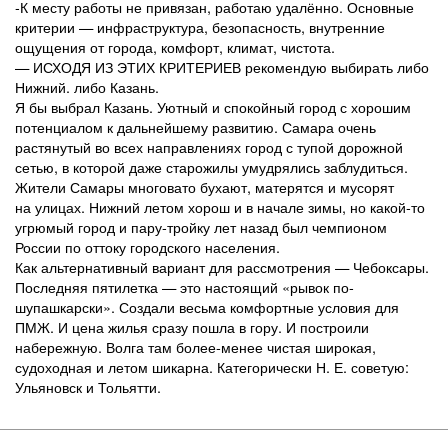
-К месту работы не привязан, работаю удалённо. Основные
критерии — инфраструктура, безопасность, внутренние
ощущения от города, комфорт, климат, чистота.
— ИСХОДЯ ИЗ ЭТИХ КРИТЕРИЕВ рекомендую выбирать либо
Нижний. либо Казань.
Я бы выбрал Казань. Уютный и спокойный город с хорошим
потенциалом к дальнейшему развитию. Самара очень
растянутый во всех направлениях город с тупой дорожной
сетью, в которой даже старожилы умудрялись заблудиться.
Жители Самары многовато бухают, матерятся и мусорят
на улицах. Нижний летом хорош и в начале зимы, но какой-то
угрюмый город и пару-тройку лет назад был чемпионом
России по оттоку городского населения.
Как альтернативный вариант для рассмотрения — Чебоксары.
Последняя пятилетка — это настоящий «рывок по-
шупашкарски». Создали весьма комфортные условия для
ПМЖ. И цена жилья сразу пошла в гору. И построили
набережную. Волга там более-менее чистая широкая,
судоходная и летом шикарна. Категорически Н. Е. советую:
Ульяновск и Тольятти.