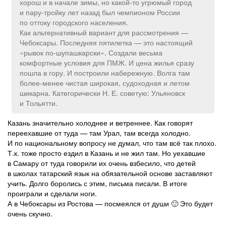
хорош и в начале зимы, но какой-то угрюмый город
и пару-тройку лет назад был чемпионом России
по оттоку городского населения.
Как альтернативный вариант для рассмотрения —
Чебоксары. Последняя пятилетка — это настоящий
«рывок по-шупашкарски». Создали весьма
комфортные условия для ПМЖ. И цена жилья сразу
пошла в гору. И построили набережную. Волга там
более-менее чистая широкая, судоходная и летом
шикарна. Категорически Н. Е. советую: Ульяновск
и Тольятти.
Казань значительно холоднее и ветреннее. Как говорят
переехавшие от туда — там Урал, там всегда холодно.
И по национальному вопросу не думал, что там всё так плохо.
Т.к. тоже просто ездил в Казань и не жил там. Но уехавшие
в Самару от туда говорили их очень взбесило, что детей
в школах татарский язык на обязательной основе заставляют
учить. Долго боролись с этим, письма писали. В итоге
проиграли и сделали ноги.
А в Чебоксары из Ростова — посмеялся от души 🙂 Это будет
очень скучно.