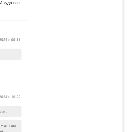
И куда все
2024 в 09:11
2024 в 10:22
ает.
имат там
же