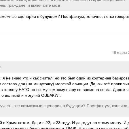
нь, граждане, и включайте мозг.
возможные сценарии в будущем? Постфактум, конечно, легко говори
15 марта 
.
 я не знаю кто и как считал, но это был один из критериев базиров
состава для (на минуточку) морской авиации. Да, вы всё правильн
 в горле у НАТО по всему земному шару во времена совка. Даром ч
 о великий и могучий ОВВАКУЛ.
о учесть все возможные сценарии в будущем? Постфактум, конечно,
в Крым летом. Да, и в 22, и 23 году. И да, едут по этому мосту. И 
ривают (даже сейчас) возможность ПМЖ. Что еще я могу сказать об