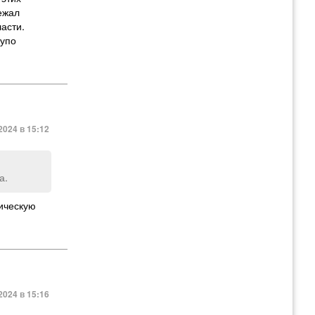
ежал
ласти.
тупо
2024 в 15:12
а.
тическую
2024 в 15:16