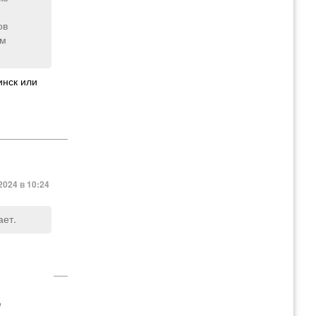
ов
им
инск или
2024 в 10:24
ает.
е