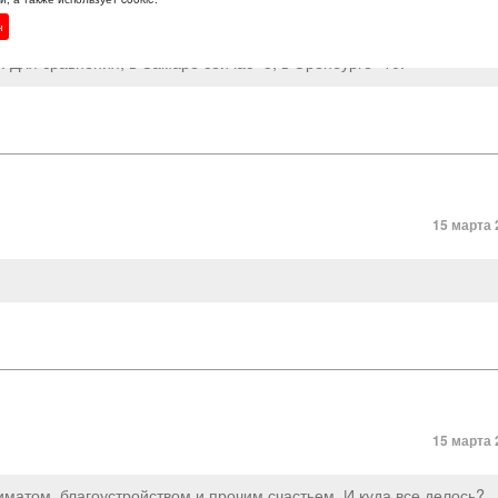
15 марта 
н
 Для сравнения, в Самаре сейчас -5, в Оренбурге -10.
15 марта 
15 марта 
матом, благоустройством и прочим счастьем. И куда все делось?