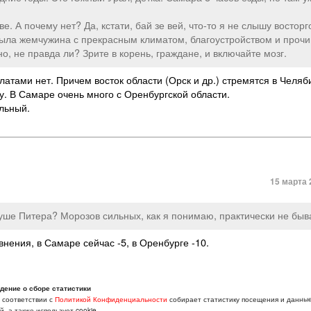
. А почему нет? Да, кстати, бай зе вей, что-то я не слышу восторг
 была жемчужина с прекрасным климатом, благоустройством и проч
о, не правда ли? Зрите в корень, граждане, и включайте мозг.
тами нет. Причем восток области (Орск и др.) стремятся в Челяб
фу. В Самаре очень много с Оренбургской области.
альный.
15 марта 
суше Питера? Морозов сильных, как я понимаю, практически не быв
нения, в Самаре сейчас -5, в Оренбурге -10.
дение о сборе статистики
в соответствии с
Политикой Конфиденциальности
собирает статистику посещения и данны
, а также использует cookie.