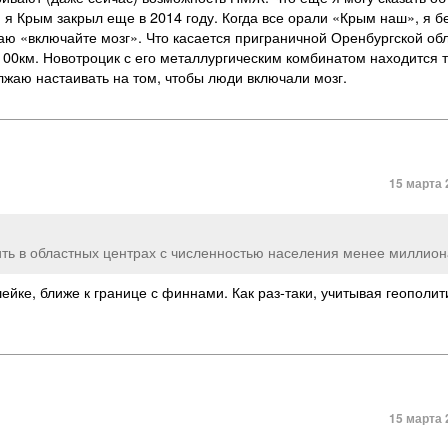
я Крым закрыл еще в 2014 году. Когда все орали «Крым наш», я б
ываю «включайте мозг». Что касается приграничной Оренбургской об
100км. Новотроцик с его металлургическим комбинатом находится 
должаю настаивать на том, чтобы люди включали мозг.
15 марта 
ить в областных центрах с численностью населения менее миллион
ейке, ближе к границе с финнами. Как раз-таки, учитывая геополи
15 марта 