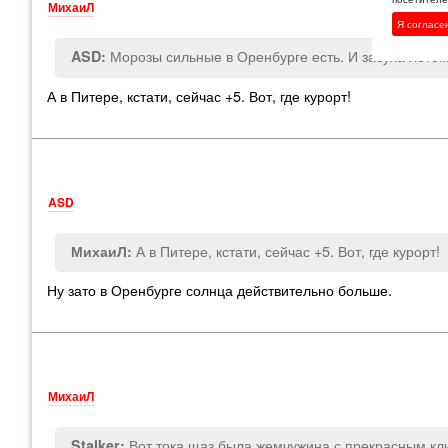
МихаиЛ
Я согласе
Морозы сильные в Оренбурге есть. И засуха летом.
ASD:
А в Питере, кстати, сейчас +5. Вот, где курорт!
ASD
А в Питере, кстати, сейчас +5. Вот, где курорт!
МихаиЛ:
Ну зато в Оренбурге солнца действительно больше.
МихаиЛ
Вот тока щаз была жемчужина с прекрасным кли
Stalker: