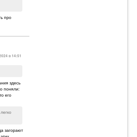
ть про
2024 в 14:51
ания здесь
о поняли:
то его
 легко
да загорают
 этих