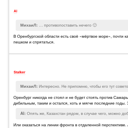
Al
… противопоставить нечего 🙂
МихаиЛ:
В Оренбургской области есть своё «мёртвое море», почти ка
пешком и спрятаться.
Stalker
Интересно. Не припомню, чтобы его тут совет
МихаиЛ:
Оренбург никогда не стоял и не будет стоять против Самары
дибильным, таким и остался, хоть и мягче последние годы.
Опять же, Казахстан рядом, в случае чего, можно до
Al:
Или оказаться на линии фронта в отдаленной перспективе. А