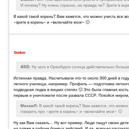
И почему? Ну очень странно, не правда ли? Зрите в коре
В какой такой корень? Вам кажется, что можно учесть все 
«зрите в корень» и «включайте мозг» 🙂
Stalker
Ну зато в Оренбурге солнца действительно больше
ASD:
Истинная правда. Насчитывали что-то около 300 дней в году,
летного училища, например. Профиль — подготовка летного 
подводная лодка в яицких степях 🙂 Это была главная кость
первым и уничтожили после развала СССР. Покойся миром,
В какой такой корень? Вам кажется, что можн
МихаиЛ:
говорить про «зрите в корень» и «включайте мозг» 🙂
Ну как Вам сказать… Ну вот пример. Люди тащут своих детей 
на пляже в районе боевых действий. И да, всерьез рассмат