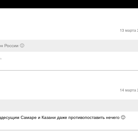
13 марта 
н России 🙂
.
14 марта 
ездесущим Самаре и Казани даже противопоставить нечего 🙂