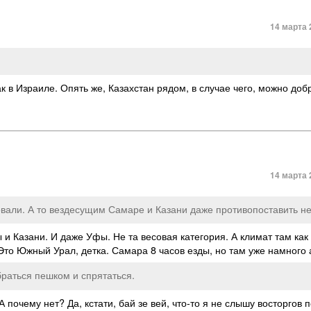
14 марта 
к в Израиле. Опять же, Казахстан рядом, в случае чего, можно доб
14 марта 
овали. А то вездесущим Самаре и Казани даже противопоставить не
 и Казани. И даже Уфы. Не та весовая категория. А климат там как
 Это Южный Урал, детка. Самара 8 часов езды, но там уже намного 
браться пешком и спрятаться.
 почему нет? Да, кстати, бай зе вей, что-то я не слышу восторгов