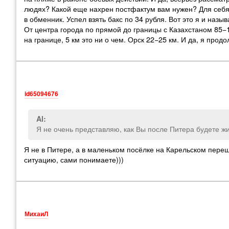
людях? Какой еще нахрен постфактум вам нужен? Для себя 
в обменник. Успел взять бакс по 34 рубля. Вот это я и наз
От центра города по прямой до границы с Казахстаном 85−
на границе, 5 км это ни о чем. Орск 22−25 км. И да, я про
id65094676
Al:
Я не очень представляю, как Вы после Питера будете ж
Я не в Питере, а в маленьком посёлке на Карельском переш
ситуацию, сами понимаете)))
МихаиЛ