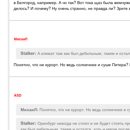
в Белгород, например. А чо так? Вот тока щаз была жемчуж
делось? И почему? Ну очень странно, не правда ли? Зрите в
МихаиЛ
А климат там как был дибильным, таким и остал
Stalker:
Понятно, что не курорт. Но ведь солнечнее и суше Питера?
ASD
Понятно, что не курорт. Но ведь солнечнее и 
МихаиЛ:
Оренбург никогда не стоял и не будет стоять п
Stalker:
как был дибильным, таким и остался, хоть и мягче посл