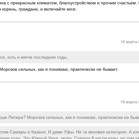
ина с прекрасным климатом, благоустройством и прочим счастьем. 
 корень, граждане, и включайте мозг.
15 марта 
ся, хоть и мягче последние годы.
 Морозов сильных, как я понимаю, практически не бывает.
15 марта 
суше Питера? Морозов сильных, как я понимаю, практически не быв
ротив Самары и Казани. И даже Уфы. Не та весовая категория. А кл
едние годы. Это Южный Урал, детка. Самара 8 часов езды, но там у