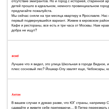
отсутствие эмигрантов. Но и город с историей, старинной 
детей прошло в идеальном, немного провинциальном городе
предлагайте пожалуйста.
Мы сейчас сняли на три месяца квартиру в Ярославле. Нас 
первый подвернувшийся вариант. Живем в кировском районе
Кафе и рестораны, все есть и три часа от Москвы. Нам нрав
добра не ищут?
acad
Лучшее что я видел, это улица Школьная в городе Видное, 
плюс сосновый лес? Йошкар-Олу хвалят еще, Чебоксары, ка
Антон
В вашем случае я думаю разве, что ЮГ страны, например Соч
сдавайте и живите себе припеваючи… В Питер переезжать с