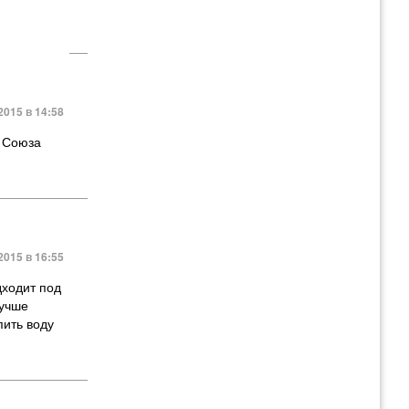
2015 в 14:58
о Союза
2015 в 16:55
дходит под
лучше
пить воду