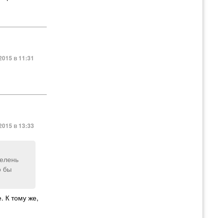
2015 в 11:31
2015 в 13:33
зелень
о бы
 К тому же,