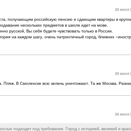
28 июля 
аста, получающим российскую пенсию и сдающим квартиры в крупн
реподавание нескольких предметов в школе идет на мове.
нно русской, Вы себя будете чувствовать только в России.
стория на каждом шагу, очень патриотичный город, ближних «иност
28 июля 
а. Пляж. В Смоленске всю зелень уничтожают. Та же Москва. Разни
28 июля 
остью подходит под требования. Город с историей, великий и крас