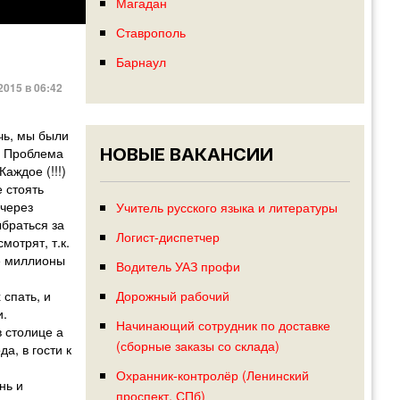
Магадан
Ставрополь
Барнаул
2015 в 06:42
чь, мы были
е! Проблема
НОВЫЕ ВАКАНСИИ
аждое (!!!)
 стоять
 через
Учитель русского языка и литературы
ыбраться за
Логист-диспетчер
мотрят, т.к.
же миллионы
Водитель УАЗ профи
 спать, и
Дорожный рабочий
и.
Начинающий сотрудник по доставке
в столице а
(сборные заказы со склада)
а, в гости к
Охранник-контролёр (Ленинский
нь и
проспект, СПб)