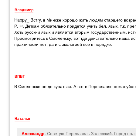
Владимир
Happy_ Berry, в Минске хорошо жить людям старшего возр
Р. Ф. Деткам обязательно придется учить бел. язык, т.к. п
Хоть русский язык и является вторым государственным, исти
Присмотритесь к Смоленску, вот где действительно наша и
практически нет, да и с экологией все в порядке.
ВПВГ
В Смоленске негде купаться. А вот в Переславле пожалуйст
Наталья
: Советую Переславль-Залесский. Город полн
Александр