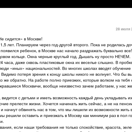
28 июля 
е сидится» в Москве!
1,5 лет. Планируем через год-другой второго. Пока не родилась до
о появился ребенок, в Москве нас начало раздражать буквально вс
довом кольце. Окна черные круглый год. Дышать ну просто НЕЧЕМ. К
4 часа, даже сквозь пластиковые окна их веселье слышно. В пробке
 люди «иных» национальностей. Во многих школах вводят обучение
. Видимо потеря зрения к концу школы никого не волнует. Что бы в
о же обратно. На работе полно приезжих, которые волком на тебя с
зажравшиеся Москвичи, вообще неизвестно зачем работаем, у нас 
 видится с детьми и иметь возможность каждый день укладывать их
рочие прелести жизни. Хочется начинать жить сейчас, а не на пенси
и начнут обвинять нас в том, что мы лишили их возможности жить 
мы решили оставить и приезжать в Москву как минимум раз в пол год
и.
вания, если наши требования не только спокойствие, красота, зеле