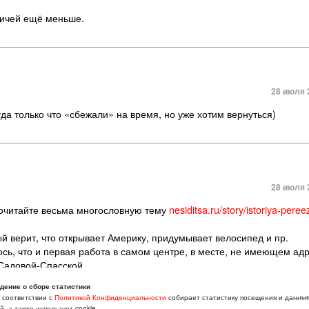
квичей ещё меньше.
28 июля 
да только что «сбежали» на время, но уже хотим вернуться)
28 июля 
рочитайте весьма многословную тему
nesiditsa.ru/story/istoriya-peree
 верит, что открывает Америку, придумывает велосипед и пр.
ось, что и первая работа в самом центре, в месте, не имеющем адр
 Садовой-Спасской.
 Москвы попросту не существует на данный момент.
дение о сборе статистики
ковье, часть года в Болгарии. В Москве оставляем недвижимость, к
в соответствии с
Политикой Конфиденциальности
собирает статистику посещения и данны
ми детьми.
, а также использует cookie.