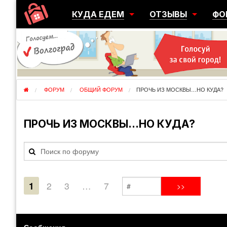
КУДА ЕДЕМ
ОТЗЫВЫ
ФО
ГОРОДА
ПЕРЕЕЗДЫ
ОБ
РЕГИОНЫ
ЭМИГРАЦИЯ
ЮЖ
СТРАНЫ
РАЗВЕДКА
ЭМИ
ФОРУМ
ОБЩИЙ ФОРУМ
ПРОЧЬ ИЗ МОСКВЫ…НО КУДА?
ПРОЧЬ ИЗ МОСКВЫ…НО КУДА?
1
2
3
…
7
Сообщения