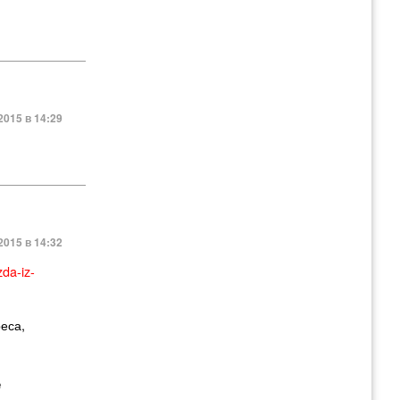
2015 в 14:29
2015 в 14:32
zda-iz-
еса,
оторая
е