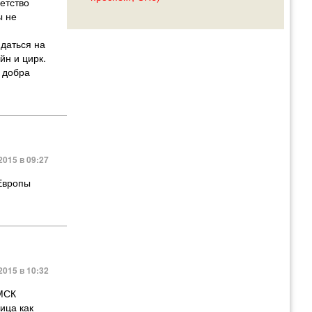
етство
ы не
идаться на
йн и цирк.
т добра
2015 в 09:27
 Европы
2015 в 10:32
 МСК
ица как