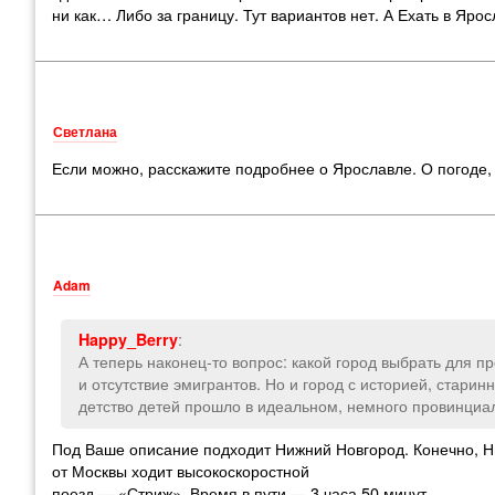
ни как… Либо за границу. Тут вариантов нет. А Ехать в Я
Светлана
Если можно, расскажите подробнее о Ярославле. О погоде, 
Adam
:
Happy_Berry
А теперь наконец-то вопрос: какой город выбрать для п
и отсутствие эмигрантов. Но и город с историей, стари
детство детей прошло в идеальном, немного провинциал
Под Ваше описание подходит Нижний Новгород. Конечно, Ни
от Москвы ходит высокоскоростной
поезд — «Стриж». Время в пути — 3 часа 50 минут.