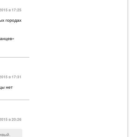
2015 в 17:25
ых городах
ранцев»
2015 в 17:31
цы нет
2015 в 20:26
ивый.