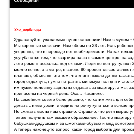
Ухо_верблюда
Здравствуйте, уважаемые путешественники! Нам с мужем «Н
Мы коренные москвичи. Нам обоим по 28 лет. Есть ребенок 
уверенны, что в переезде нет необходимости. Но как тольк
усугубляется тем, что квартира наша в самом центре, на са
лето ремонт асфальта под окнами. Люди по центру гуляют 2
можно вечно, а в метро, в вагоне 80 процентов составляют
планшет, объясняя это тем, что книги тяжело детям таскать
город отдохнуть, нужно потратить минимум пол дня и стольк
им нужно половину зарплаты отдавать за квартиру, а мы, 
припасены на черный день. Охх… Накипело.
На семейном совете было решено, что хотим жить для себя,
делать с ними уроки, и ездить на речку купаться и всякие п
Но сжигать мосты нам страшно. Страшно, что дети вырастут 
так же получить там высшее образование. Так что квартиру 
бабушкам-дедушкам и за шмотками-обувью и мед осмотрам
А теперь наконец-то вопрос: какой город выбрать для прожи