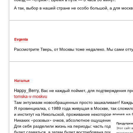
А так, выбор в нашей стране не особо большой, а для мос
Evgenia
Рассмотрите Тверь, от Москвы тоже недалеко. Мы сами отту
Наталья
Happy_Berry, Вас не каждый поймет, для подтверждения п
tomska-v-moskvu
Там энтузиазм новообращенных просто зашкаливает! Каждый
Я провинциалка, с 1989 года живущая в Москве, так сложил
и институт на Никольской, проживание некоторое время на
Никаких «розовых» очков, абсолютное ощущение, что «той»
Предупреж
Для себя разделили жизнь на периоды: часть года в Подмос
Этот сайт 
будет сдаваться, а затем будет востребована повзрослевши
посетителей