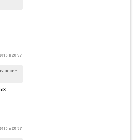
2015 в 20:37
ощущение
вых
2015 в 20:37