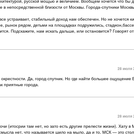
архитектурой, русской мощью и величием. Вообщем хочется что бы д
 в непосредственной близости от Москвы. Города-спутники Москв
все устраивает, стабильный доход нам обеспечен. Но не хочется к
, рынок рядом, детьми на площадках подружились, стадион,бассе
ится. Подскажите, нам искать дальше, или остановится? Говорят о
28 июля 
и окрестности. Да, город-спутник. Но где найти большее ощущение
к приятные города.
28 июля 
и (итосрии там нет, но зато есть другие прелести жизни). Хату в
мысла нет, что называется шило на мыло, да и то, МСК — это стол