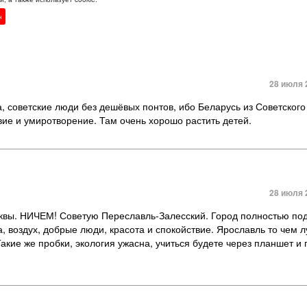
! Очень радует, что молодая семья готова к переменам!
н
28 июля 
а, советские люди без дешёвых понтов, ибо Беларусь из Советског
твие и умиротворение. Там очень хорошо растить детей.
28 июля 
квы. НИЧЕМ! Советую Переславль-Залесский. Город полностью по
а, воздух, добрые люди, красота и спокойствие. Ярославль то чем 
акие же пробки, экология ужасна, учиться будете через планшет и 