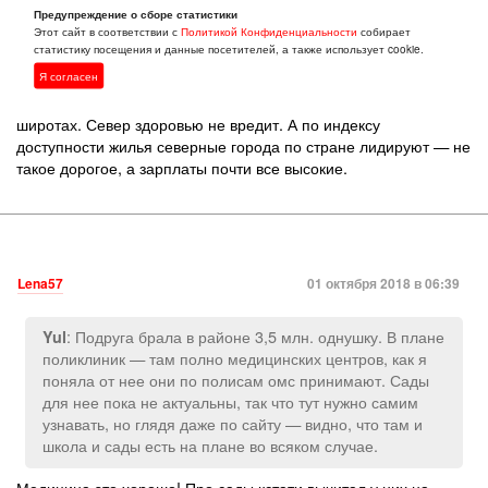
сформировалась за десятки тысяч лет естественным отбором
Предупреждение о сборе статистики
Этот сайт в соответствии с
Политикой Конфиденциальности
собирает
тех, кому в холодном (умеренном по международной
статистику посещения и данные посетителей, а также использует cookie.
классификации) живётся хорошо. Без учета генетики
Я согласен
можнообобщить так: всё индивидуально. А с учетом — скорее
всего нашим соотечественникам будет хорошо в северных
широтах. Север здоровью не вредит. А по индексу
доступности жилья северные города по стране лидируют — не
такое дорогое, а зарплаты почти все высокие.
Lena57
01 октября 2018 в 06:39
: Подруга брала в районе 3,5 млн. однушку. В плане
Yul
поликлиник — там полно медицинских центров, как я
поняла от нее они по полисам омс принимают. Сады
для нее пока не актуальны, так что тут нужно самим
узнавать, но глядя даже по сайту — видно, что там и
школа и сады есть на плане во всяком случае.
Медицина это хорошо! Про сады кстати вычитал у них на