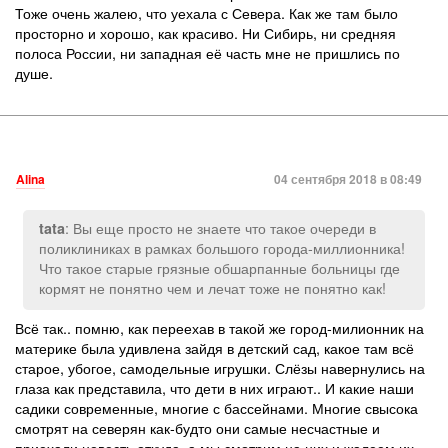
Тоже очень жалею, что уехала с Севера. Как же там было
просторно и хорошо, как красиво. Ни Сибирь, ни средняя
полоса России, ни западная её часть мне не пришлись по
душе.
Alina
04 сентября 2018 в 08:49
: Вы еще просто не знаете что такое очереди в
tata
поликлиниках в рамках большого города-миллионника!
Что такое старые грязные обшарпанные больницы где
кормят не понятно чем и лечат тоже не понятно как!
Всё так.. помню, как переехав в такой же город-милионник на
материке была удивлена зайдя в детский сад, какое там всё
старое, убогое, самодельные игрушки. Слёзы навернулись на
глаза как представила, что дети в них играют.. И какие наши
садики современные, многие с бассейнами. Многие свысока
смотрят на северян как-будто они самые несчастные и
приехали невесть откуда, а мы смотрим на них и жалеем их,