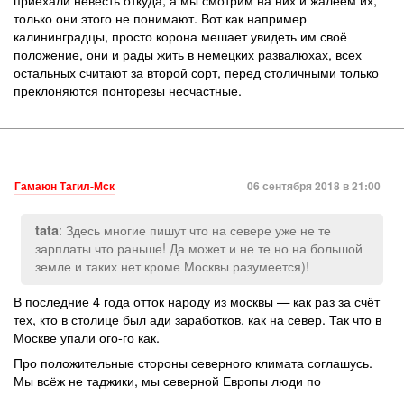
только они этого не понимают. Вот как например
калининградцы, просто корона мешает увидеть им своё
положение, они и рады жить в немецких развалюхах, всех
остальных считают за второй сорт, перед столичными только
преклоняются понторезы несчастные.
Гамаюн Тагил-Мск
06 сентября 2018 в 21:00
: Здесь многие пишут что на севере уже не те
tata
зарплаты что раньше! Да может и не те но на большой
земле и таких нет кроме Москвы разумеется)!
В последние 4 года отток народу из москвы — как раз за счёт
тех, кто в столице был ади заработков, как на север. Так что в
Москве упали ого-го как.
Про положительные стороны северного климата соглашусь.
Мы всёж не таджики, мы северной Европы люди по
генетическому признаку, т.к. наша славянская внешность