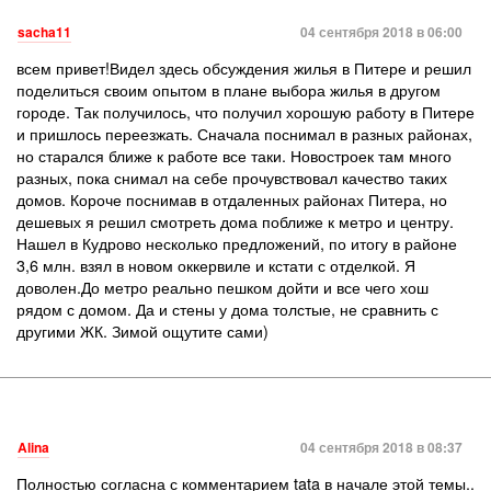
sacha11
04 сентября 2018 в 06:00
всем привет!Видел здесь обсуждения жилья в Питере и решил
поделиться своим опытом в плане выбора жилья в другом
городе. Так получилось, что получил хорошую работу в Питере
и пришлось переезжать. Сначала поснимал в разных районах,
но старался ближе к работе все таки. Новостроек там много
разных, пока снимал на себе прочувствовал качество таких
домов. Короче поснимав в отдаленных районах Питера, но
дешевых я решил смотреть дома поближе к метро и центру.
Нашел в Кудрово несколько предложений, по итогу в районе
3,6 млн. взял в новом оккервиле и кстати с отделкой. Я
доволен.До метро реально пешком дойти и все чего хош
рядом с домом. Да и стены у дома толстые, не сравнить с
другими ЖК. Зимой ощутите сами)
Alina
04 сентября 2018 в 08:37
Полностью согласна с комментарием tata в начале этой темы..