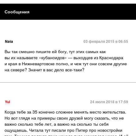
Сообщения
Nata
03 февраля 2015 в 06:55
Вы так смешно пишите ей богу, тут этих самых как
вы их называете «кубаноидов» — выходцев из Краснодара
и края в Нижневартовске полно, и чеж тут они совсем другие
на севере? Значит в вас дело все-таки?
Yul
24 июля 2018 в 17:59
Когда тебе за 35 конечно сложнее менять место жительства.
Но вот глядя на примеры своих друзей могу сказать, что не
важно сколько тебе лет, а важно на сколько ты себя
ощущаешь. Читала тут писали про Питер про новостройки
там. Так моя подруга тоже уехала туда может год назад. И ей