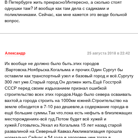
В Петербурге жить прекрасно!Интересно, а сколько стоят
однушки там? И вообще как там дела с садиками и
поликлиниками. Сейчас, как мне кажется это везде больной
вопрос.
Александр
25 августа 2018 в 22:42
Их вообще не должно было быть.этих городов
:Вартовска.Ноябрьска.Когалыма и прочих.Один Сургут бы
оставили как транспортный узел и базовый город и всё.Сургуту
300 лет уже.Старый город.Он должен жить.Ещё Госстрой
СССР перед своим издыханием признал ошибкой
строительство всех этих городов.Надо было севера осваивать
вахтой,а города строить на 1000км южней.Строительство на
земле обходится в 7-10 раз дешевле,а содержание города-в
ещё большие суммы.Так что.пока есть нефыть в близлежащих
месторождениях-всё гуд.Потом будет всё хужей и
хужей.Готовьтесь.Уехал из Когалыма 15 лет назад старой
развалиной на Северный Кавказ.Акклиматизация прошла
нормально.Сейчас в 54 года я здоровее,чем тогда в