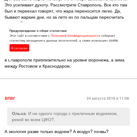
Это усиливает духоту. Рассмотрите Ставрополь. Все кто там
был и переехал говорят, что жара переносится легко. Да,
бывают жаркие дни, но за лето их по пальцам пересчитать
можно. Высотное расположение над уровнем моря
и удаленность от моря делает лето комфортным. Можете
Предупреждение о сборе статистики
зайти в ветку Пять преимуществ переезда в Ставрополь
Этот сайт в соответствии с
Политикой Конфиденциальности
собирает
и почитать отзывы. Кристина писала, что ездила в Донецк
статистику посещения и данные посетителей, а также использует cookie.
и Ростов-на-Дону. Там адское пекло в сравнении
Я согласен
со Ставрополем. Я таблицы температур приводил. Лето
в Ставрополе приблизительно на уровне Воронежа, а зима
между Ростовом и Краснодаром.
ВПВГ
24 августа 2016 в 11:08
: И ни одного города с приличным водоемом,
Ольха
рекой во всем ЦФО?.
А экология разве только водоем? А воздух? почвы?