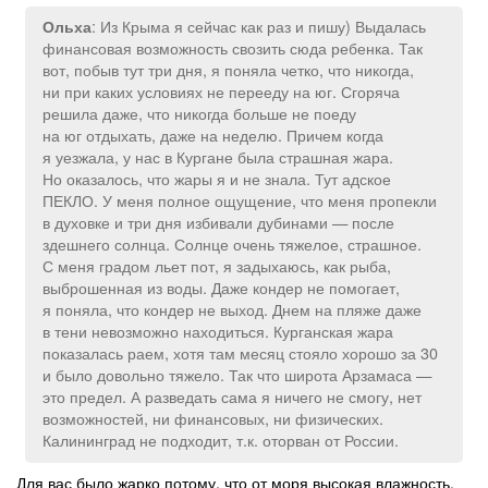
: Из Крыма я сейчас как раз и пишу) Выдалась
Ольха
финансовая возможность свозить сюда ребенка. Так
вот, побыв тут три дня, я поняла четко, что никогда,
ни при каких условиях не перееду на юг. Сгоряча
решила даже, что никогда больше не поеду
на юг отдыхать, даже на неделю. Причем когда
я уезжала, у нас в Кургане была страшная жара.
Но оказалось, что жары я и не знала. Тут адское
ПЕКЛО. У меня полное ощущение, что меня пропекли
в духовке и три дня избивали дубинами — после
здешнего солнца. Солнце очень тяжелое, страшное.
С меня градом льет пот, я задыхаюсь, как рыба,
выброшенная из воды. Даже кондер не помогает,
я поняла, что кондер не выход. Днем на пляже даже
в тени невозможно находиться. Курганская жара
показалась раем, хотя там месяц стояло хорошо за 30
и было довольно тяжело. Так что широта Арзамаса —
это предел. А разведать сама я ничего не смогу, нет
возможностей, ни финансовых, ни физических.
Калининград не подходит, т.к. оторван от России.
Для вас было жарко потому, что от моря высокая влажность.