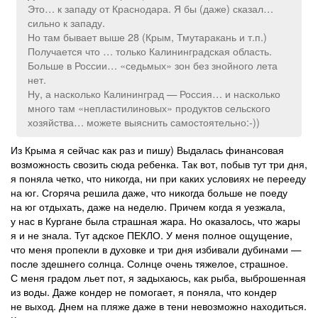
Это… к западу от Краснодара. Я бы (даже) сказал…
сильно к западу.
Но там бывает выше 28 (Крым, Тмутаракань и т.п.)
Получается что … только Калининградская область.
Больше в России… «седьмых» зон без знойного лета
нет.
Ну, а насколько Калининград — Россия… и насколько
много там «непластилиновых» продуктов сельского
хозяйства… можете выяснить самостоятельно:-))
Из Крыма я сейчас как раз и пишу) Выдалась финансовая
возможность свозить сюда ребенка. Так вот, побыв тут три дня,
я поняла четко, что никогда, ни при каких условиях не перееду
на юг. Сгоряча решила даже, что никогда больше не поеду
на юг отдыхать, даже на неделю. Причем когда я уезжала,
у нас в Кургане была страшная жара. Но оказалось, что жары
я и не знала. Тут адское ПЕКЛО. У меня полное ощущение,
что меня пропекли в духовке и три дня избивали дубинами —
после здешнего солнца. Солнце очень тяжелое, страшное.
С меня градом льет пот, я задыхаюсь, как рыба, выброшенная
из воды. Даже кондер не помогает, я поняла, что кондер
не выход. Днем на пляже даже в тени невозможно находиться.