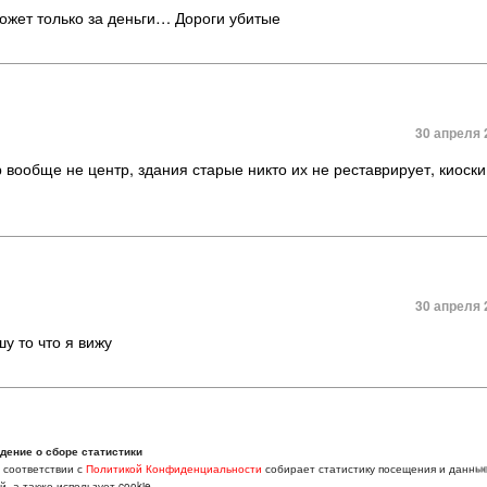
жет только за деньги… Дороги убитые
30 апреля 
вообще не центр, здания старые никто их не реставрирует, киоск
30 апреля 
у то что я вижу
дение о сборе статистики
01 мая 
в соответствии с
Политикой Конфиденциальности
собирает статистику посещения и данны
, а также использует cookie.