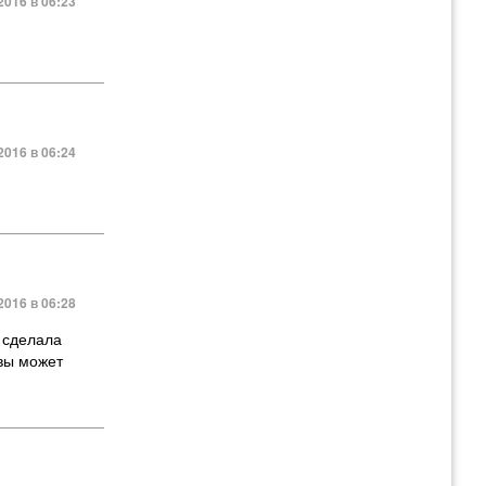
2016 в 06:23
2016 в 06:24
2016 в 06:28
о сделала
ывы может