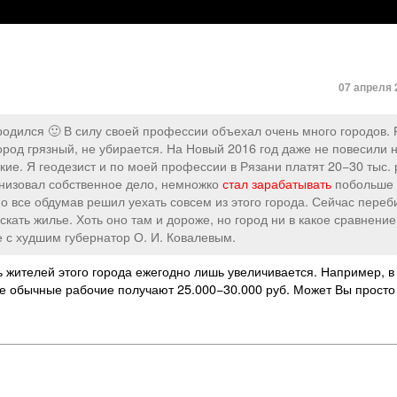
07 апреля 
к родился 🙂 В силу своей профессии объехал очень много городов.
город грязный, не убирается. На Новый 2016 год даже не повесили 
ие. Я геодезист и по моей профессии в Рязани платят 20−30 тыс. 
анизовал собственное дело, немножко
стал зарабатывать
побольше
Но все обдумав решил уехать совсем из этого города. Сейчас пере
скать жилье. Хоть оно там и дороже, но город ни в какое сравнение
 с худшим губернатор О. И. Ковалевым.
ть жителей этого города ежегодно лишь увеличивается. Например, в
е обычные рабочие получают 25.000−30.000 руб. Может Вы просто