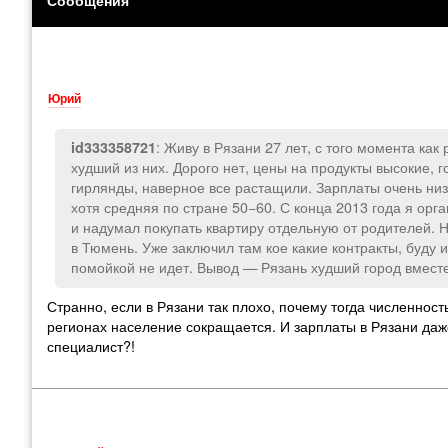
Юрий
: Живу в Рязани 27 лет, с того момента ка
id333358721
худший из них. Дорого нет, цены на продукты высокие, 
гирлянды, наверное все растащили. Зарплаты очень низк
хотя средняя по стране 50−60. С конца 2013 года я орг
и надумал покупать квартиру отдельную от родителей. 
в Тюмень. Уже заключил там кое какие контракты, буду и
помойкой не идет. Вывод — Рязань худший город вместе
Странно, если в Рязани так плохо, почему тогда численнос
регионах население сокращается. И зарплаты в Рязани даж
специалист?!