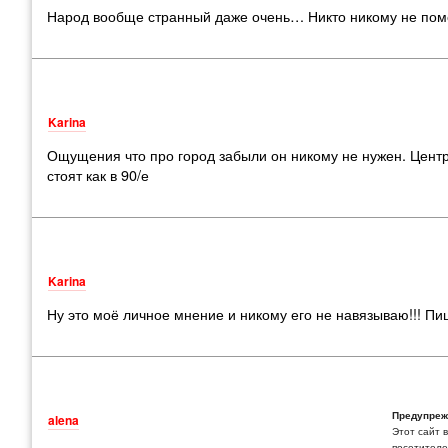
Народ вообще странный даже очень… Никто никому не помо
Karina
Ощущения что про город забыли он никому не нужен. Центр 
стоят как в 90/е
Karina
Ну это моё личное мнение и никому его не навязываю!!! Пиш
Предупреж
alena
Этот сайт 
посетителей