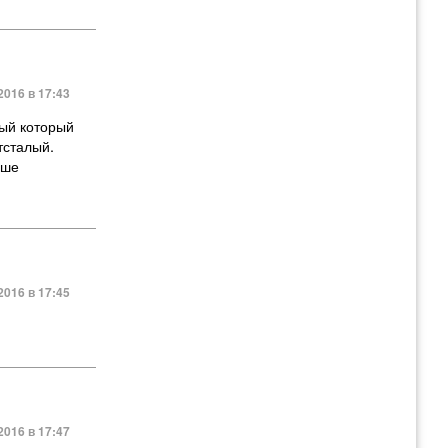
2016 в 17:43
ный который
тсталый.
ьше
2016 в 17:45
2016 в 17:47