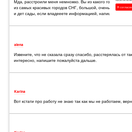
Мда, расстроили меня немножко. Вы из какого города пере
из самых красивых городов СНГ, большой, очень современн
Я согласе
и дет сады, если владееете информацией, напишите пожал
alena
Извените, что не сказала сразу спасибо, расстерялась от 
интересно, напишите пожалуйста дальше.
Karina
Вот кстати про работу не знаю так как мы не работаем, вер