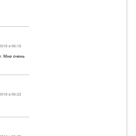
, один
суют школы
2016 в 06:16
у. Мне очень
2016 в 06:22