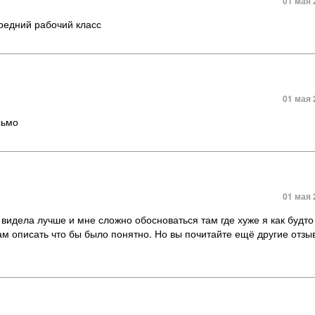
01 мая 
средний рабочий класс
01 мая 
сьмо
01 мая 
 видела лучше и мне сложно обосноваться там где хуже я как будт
ам описать что бы было понятно. Но вы почитайте ещё другие отз