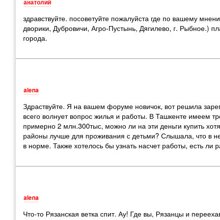
анатолий
здравствуйте. посоветуйте пожалуйста где по вашему мнен
дворики, Дубровичи, Агро-Пустынь, Дягилево, г. Рыбное.) п
города.
alena
Здраствуйте. Я на вашем форуме новичок, вот решила зар
всего волнует вопрос жилья и работы. В Ташкенте имеем тр
примерно 2 млн.300тыс, можно ли на эти деньги купить хот
районы лучше для проживания с детьми? Слышала, что в не
в норме. Также хотелось бы узнать насчет работы, есть ли 
alena
Что-то Рязанская ветка спит. Ау! Где вы, Рязанцы и переех