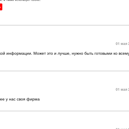
ехали? Тоже очень боюсь разочароваться, ведь Ташкент — столица
ый, чистый, зеленый. А как с работой в Рязани? Еще очень интере
н
уйста.
01 мая 
такой информации. Может это и лучше, нужно быть готовыми ко всем
01 мая 
нее у нас своя фирма