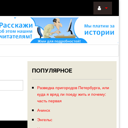
ВОЙТИ
Войти
с
помощью:
ПОПУЛЯРНОЕ
НАПОМНИТ
РЕГИСТРА
Разведка пригородов Петербурга, или
куда я вряд ли поеду жить и почему:
часть первая
Ачинск
Энгельс