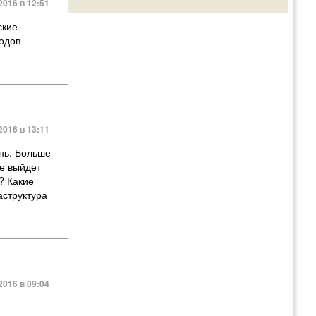
2016 в 12:51
ские
водов
2016 в 13:11
нь. Больше
ие выйдет
? Какие
аструктура
2016 в 09:04