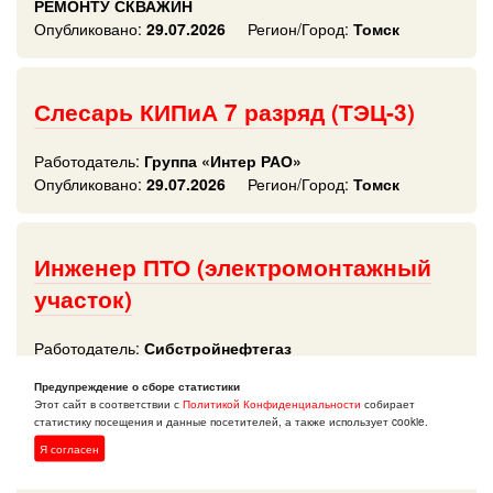
РЕМОНТУ СКВАЖИН
Опубликовано:
29.07.2026
Регион/Город:
Томск
Слесарь КИПиА 7 разряд (ТЭЦ-3)
Работодатель:
Группа «Интер РАО»
Опубликовано:
29.07.2026
Регион/Город:
Томск
Инженер ПТО (электромонтажный
участок)
Работодатель:
Сибстройнефтегаз
Опубликовано:
29.07.2026
Регион/Город:
Томск
Предупреждение о сборе статистики
Этот сайт в соответствии с
Политикой Конфиденциальности
собирает
статистику посещения и данные посетителей, а также использует cookie.
Слесарь КИПиА 5 разряд (ТЭЦ-1)
Я согласен