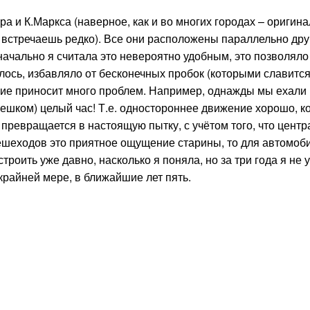
а и К.Маркса (наверное, как и во многих городах – оригина
 встречаешь редко). Все они расположены параллельно друг
ачально я считала это невероятно удобным, это позволяло
алось, избавляло от бесконечных пробок (которыми славитс
ие приносит много проблем. Например, однажды мы ехали
ешком) целый час! Т.е. одностороннее движение хорошо, ко
о превращается в настоящую пытку, с учётом того, что цент
пешеходов это приятное ощущение старины, то для автомо
троить уже давно, насколько я поняла, но за три года я не 
 крайней мере, в ближайшие лет пять.