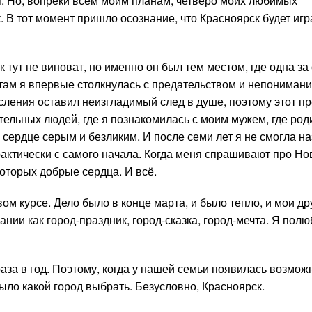
я. Но, вопреки всем моим планам, четверо моих любимых
 В тот момент пришло осознание, что Красноярск будет игр
 тут не виноват, но именно он был тем местом, где одна за
там я впервые столкнулась с предательством и непонимани
сления оставил неизгладимый след в душе, поэтому этот п
чательных людей, где я познакомилась с моим мужем, где ро
м сердце серым и безликим. И после семи лет я не смогла н
рактически с самого начала. Когда меня спрашивают про Н
 которых добрые сердца. И всё.
ом курсе. Дело было в конце марта, и было тепло, и мои д
нии как город-праздник, город-сказка, город-мечта. Я полю
раза в год. Поэтому, когда у нашей семьи появилась возмо
было какой город выбрать. Безусловно, Красноярск.