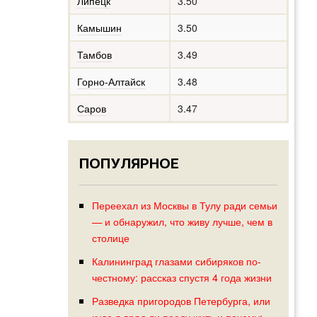
Липецк
3.50
Камышин
3.50
Тамбов
3.49
Горно-Алтайск
3.48
Саров
3.47
ПОПУЛЯРНОЕ
Переехал из Москвы в Тулу ради семьи
— и обнаружил, что живу лучше, чем в
столице
Калининград глазами сибиряков по-
честному: рассказ спустя 4 года жизни
Разведка пригородов Петербурга, или
куда я вряд ли поеду жить и почему: