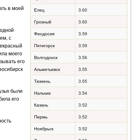
ать в моей
Елец
3.60
Грозный
3.60
 одной
Феодосия
3.59
ем, с
рекрасный
Пятигорск
3.59
дила моего
Волгодонск
3.56
азывать его
овосибирск
Альметьевск
3.55
Тюмень
3.55
рузья были
Нальчик
3.54
била его
Казань
3.52
Пермь
3.52
жность
Ноябрьск
3.52