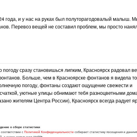
24 года, и у нас на руках был полуторагодовалый малыш. 
нов. Перевоз вещей не составил проблем, мы просто нанял
 погоду сразу становишься липким, Красноярск радовал ве
онтанов. Больше, чем в Красноярске фонтанов я видела то
солнечную погоду, фонтаны создают ощущение свежести и
усчаткой, уютные улицы обнимают тебя разноцветными дом
казано жителям Центра России), Красноярск всегда радует я
дение о сборе статистики
в соответствии с
Политикой Конфиденциальности
собирает статистику посещения и данны
, а также использует cookie.