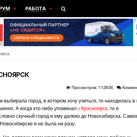
РУМ
РАБОТА
ЩИЙ
ПОИСК РАБОТЫ
НЫЙ
РАЗМЕСТИТЬ ВАКАНСИЮ
ГРАЦИЯ
ОЯРСК
АСНОЯРСК
Просмотров: 112636
|
Коммен
и выбирала город, в котором хочу учиться, то находилась в
шенно. А когда кто-либо упоминал
Красноярск
, то я
словно скучный город и ему далеко до Новосибирска. Само
в Новосибирске я не была ни разу.