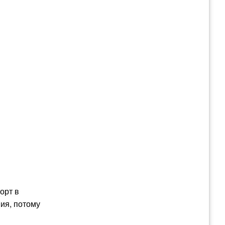
орт в
ия, потому