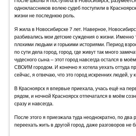
После школы я поступила в Новосибирск, разумеетс
одноклассников волею судеб поступили в Красноярск.
жизни не последнюю роль.
Я жила в Новосибирске 7 лет. Наверное, Новосибирск
разбивались мои детские суждения о жизни. Именно 
плохими людьми и горькими историями. Период взро
по сути дела город, город, где живут так много заме
чудесного сына – этот город навсегда остался в моё
СВОИМ городом. И конечно я хотела уехать оттуда п
сейчас, я отвечаю, что это город искренних людей, у
В Красноярск я впервые приехала, учась ещё на перв
рядом, и ночной Красноярск отпечатался в моём созна
сразу и навсегда.
После этого я приезжала туда неоднократно, по два 
переехать жить в другой город, даже разговоров не 