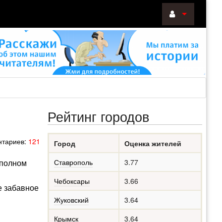
ВОЙТИ
Войти
с
помощью:
Рейтинг городов
НАПОМНИТ
тариев:
121
Город
Оценка жителей
РЕГИСТРА
 полном
Ставрополь
3.77
Чебоксары
3.66
е забавное
Жуковский
3.64
Крымск
3.64