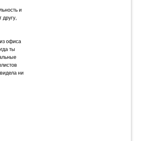
льность и
 другу,
я
 из офиса
гда ты
ральные
билистов
увидела ни