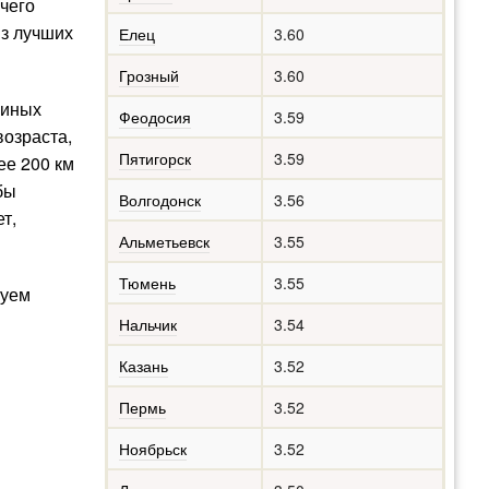
ичего
из лучших
Елец
3.60
Грозный
3.60
 иных
Феодосия
3.59
возраста,
Пятигорск
3.59
ее 200 км
бы
Волгодонск
3.56
т,
Альметьевск
3.55
Тюмень
3.55
руем
Нальчик
3.54
Казань
3.52
Пермь
3.52
Ноябрьск
3.52