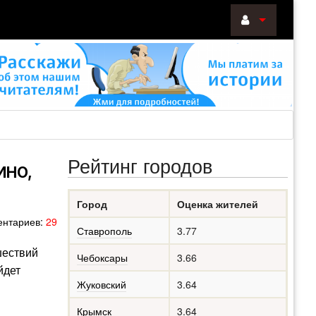
ВОЙТИ
Войти
с
помощью:
Рейтинг городов
ИНО,
НАПОМНИТ
Город
Оценка жителей
РЕГИСТРА
нтариев:
29
Ставрополь
3.77
шествий
Чебоксары
3.66
йдет
Жуковский
3.64
Крымск
3.64