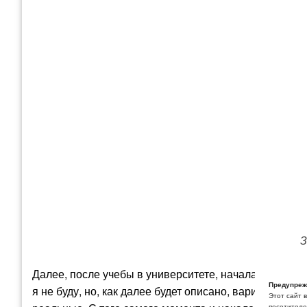
З
Далее, после учебы в университете, началась трудо
Предупреж
я не буду, но, как далее будет описано, варианты по
Этот сайт 
посетителей