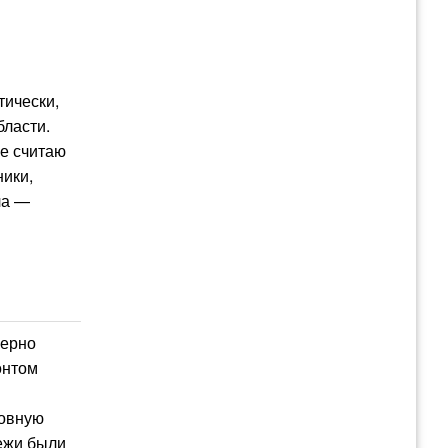
тически,
бласти.
не считаю
ники,
ла —
мерно
онтом
новную
тежи были