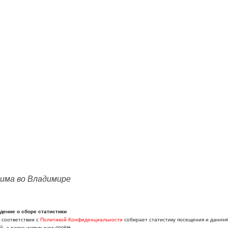
има во Владимире
вая деятельность) С вашего позволения озвучивать место р
дение о сборе статистики
смотреть страну с момента трудоустройства открылись впол
в соответствии с
Политикой Конфиденциальности
собирает статистику посещения и данны
, а также использует cookie.