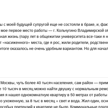
ы с моей будущей супругой еще не состояли в браке, и, фак
 мое первое место работы — г. Кольчугино Владимирской о
ная жизнь (пару лет в общежитии университета все-таки я 
т «насиженного» места, где я рос, жили родители, родствен
 итоге оказалось не очень удобным вариантом. Но для нача
т Москвы, чуть более 40 тысяч населения, сам район — при
оне 10 тысяч в месяц можно найти двушку с нормальным рем
мя я нашел однокомнатную квартиру в 50 метрах от работы
о ухоженную, за 8 тыс в месяц + свет и вода. Жил один, ос
о особых претензий к квартире не было. Коммунальные пла