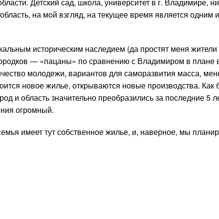
бласти. Детский сад, школа, университет в г. Владимире, н
 область, на мой взгляд, на текущее время является одним 
кальным историческим наследием (да простят меня жители
городков — «пацаны» по сравнению с Владимиром в плане 
ичество молодежи, вариантов для саморазвития масса, мен
роится новое жилье, открываются новые производства. Как 
род и область значительно преобразились за последние 5 ле
ения огромный.
семья имеет тут собственное жилье, и, наверное, мы плани