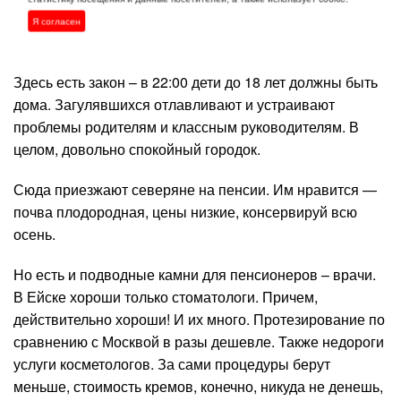
невозможно. В Ейске – только подойди к краю бордюра,
Я согласен
сразу машины встали.
Здесь есть закон – в 22:00 дети до 18 лет должны быть
дома. Загулявшихся отлавливают и устраивают
проблемы родителям и классным руководителям. В
целом, довольно спокойный городок.
Сюда приезжают северяне на пенсии. Им нравится —
почва плодородная, цены низкие, консервируй всю
осень.
Но есть и подводные камни для пенсионеров – врачи.
В Ейске хороши только стоматологи. Причем,
действительно хороши! И их много. Протезирование по
сравнению с Москвой в разы дешевле. Также недороги
услуги косметологов. За сами процедуры берут
меньше, стоимость кремов, конечно, никуда не денешь,