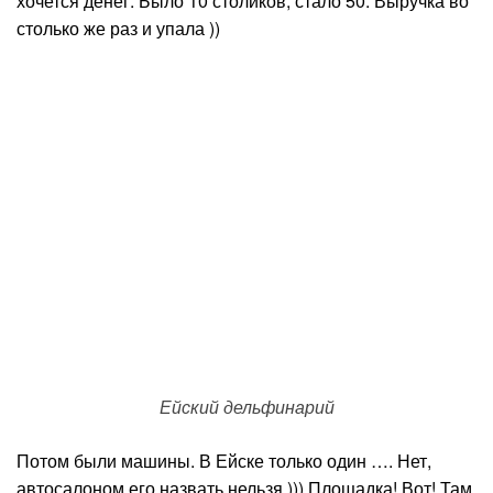
хочется денег. Было 10 столиков, стало 50. Выручка во
столько же раз и упала ))
Ейский дельфинарий
Потом были машины. В Ейске только один …. Нет,
автосалоном его назвать нельзя ))) Площадка! Вот! Там