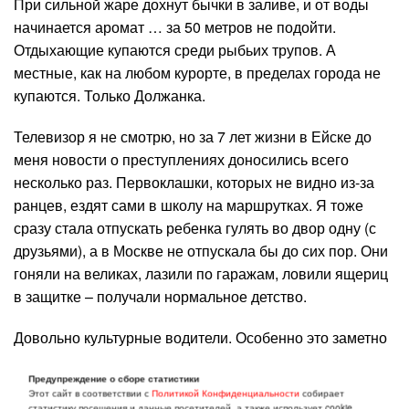
При сильной жаре дохнут бычки в заливе, и от воды
начинается аромат … за 50 метров не подойти.
Отдыхающие купаются среди рыбьих трупов. А
местные, как на любом курорте, в пределах города не
купаются. Только Должанка.
Телевизор я не смотрю, но за 7 лет жизни в Ейске до
меня новости о преступлениях доносились всего
несколько раз. Первоклашки, которых не видно из-за
ранцев, ездят сами в школу на маршрутках. Я тоже
сразу стала отпускать ребенка гулять во двор одну (с
друзьями), а в Москве не отпускала бы до сих пор. Они
гоняли на великах, лазили по гаражам, ловили ящериц
в защитке – получали нормальное детство.
Довольно культурные водители. Особенно это заметно
на пешеходных переходах. Действительно
Предупреждение о сборе статистики
останавливаются. В Геленджике, например, перейти
Этот сайт в соответствии с
Политикой Конфиденциальности
собирает
дорогу с колясками с детьми было практически
статистику посещения и данные посетителей, а также использует cookie.