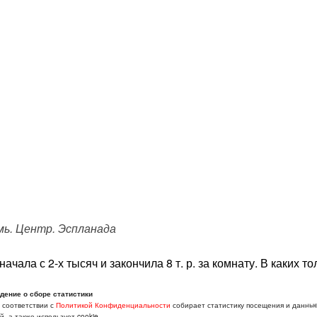
ь. Центр. Эспланада
чала с 2-х тысяч и закончила 8 т. р. за комнату. В каких то
е другая история. К слову, цены на квартиры в новостройка
дение о сборе статистики
опасть только на машине, либо в грязном автобусе, как килька
в соответствии с
Политикой Конфиденциальности
собирает статистику посещения и данны
орожал с 2017 г).
, а также использует cookie.