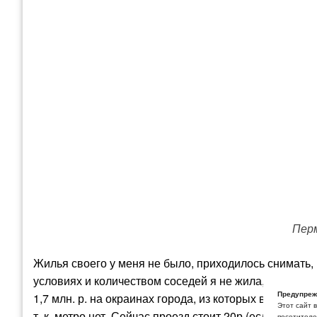
Перм
Жилья своего у меня не было, приходилось снимать, на
условиях и количеством соседей я не жила, но это уж
Предупреж
1,7 млн. р. на окраинах города, из которых в город п
Этот сайт 
т. к. метро нет. Сейчас проезд стоит 20р (если не под
посетителей