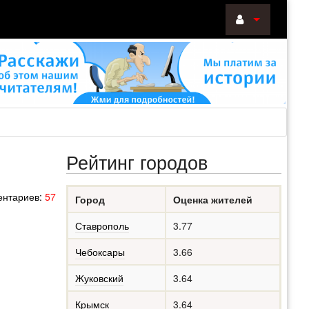
ВОЙТИ
Войти
с
помощью:
Рейтинг городов
НАПОМНИТ
нтариев:
57
Город
Оценка жителей
РЕГИСТРА
Ставрополь
3.77
Чебоксары
3.66
Жуковский
3.64
Крымск
3.64