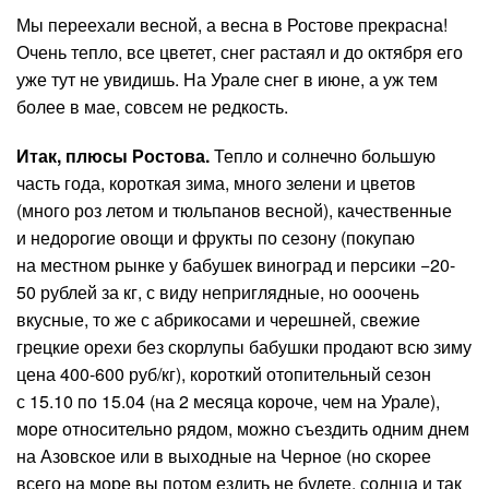
Мы переехали весной, а весна в Ростове прекрасна!
Очень тепло, все цветет, снег растаял и до октября его
уже тут не увидишь. На Урале снег в июне, а уж тем
более в мае, совсем не редкость.
Итак, плюсы Ростова.
Тепло и солнечно большую
часть года, короткая зима, много зелени и цветов
(много роз летом и тюльпанов весной), качественные
и недорогие овощи и фрукты по сезону (покупаю
на местном рынке у бабушек виноград и персики −20-
50 рублей за кг, с виду неприглядные, но ооочень
вкусные, то же с абрикосами и черешней, свежие
грецкие орехи без скорлупы бабушки продают всю зиму
цена 400-600 руб/кг), короткий отопительный сезон
с 15.10 по 15.04 (на 2 месяца короче, чем на Урале),
море относительно рядом, можно съездить одним днем
на Азовское или в выходные на Черное (но скорее
всего на море вы потом ездить не будете, солнца и так