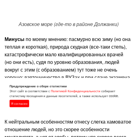
Азовское море (где-то в районе Должанки)
Минусы
по моему мнению: пасмурно всю зиму (но она
теплая и короткая), природа скудная (все-таки степь),
катастрофически мало квалифицированных врачей
(но они есть), судя по уровню образования, людей
вокруг с этим (с образованием) тут тоже не очень
хорошо; взяточничество в ВУЗах и при сдаче экзамена
в ГИБДД (возможно в других сферах тоже, но пишу
Предупреждение о сборе статистики
Этот сайт в соответствии с
Политикой Конфиденциальности
собирает
только о том, с чем столкнулась сама или столкнулись
статистику посещения и данные посетителей, а также использует cookie.
друзья и родственники), уровень квалификации
Я согласен
персонала во всех сферах в целом ниже, чем на Урале.
К нейтральным особенностям отнесу слегка хамоватое
отношение людей, но это скорее особенности
менталитета, а нет от злобы, потому что скорее всего