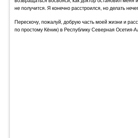
возвращаться восвояси, как доктор остановил меня и 
не получится. Я конечно расстроился, но делать нече
Перескочу, пожалуй, добрую часть моей жизни и рас
по простому Кёник) в Республику Северная Осетия-А