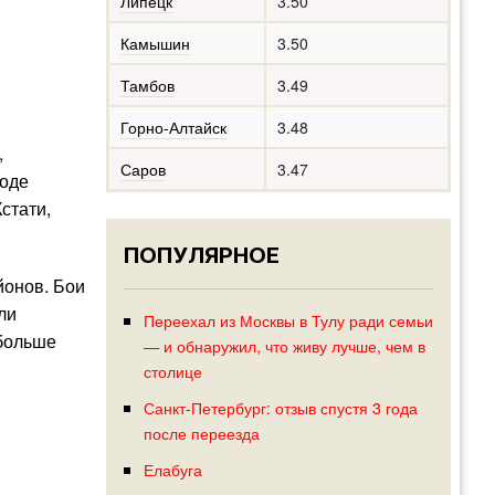
Липецк
3.50
Камышин
3.50
Тамбов
3.49
Горно-Алтайск
3.48
,
Саров
3.47
ходе
стати,
ПОПУЛЯРНОЕ
йонов. Бои
ли
Переехал из Москвы в Тулу ради семьи
 больше
— и обнаружил, что живу лучше, чем в
столице
Санкт-Петербург: отзыв спустя 3 года
после переезда
Елабуга