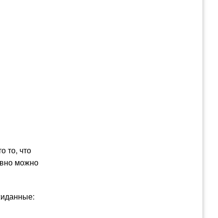
о то, что
давно можно
жиданные: