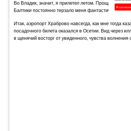
Во Владик, значит, я прилетел летом. Прощание с я
Я согласе
Балтики постоянно терзало меня фантастическими в
Итак, аэропорт Храброво навсегда, как мне тогда каза
посадочного билета оказался в Осетии. Вид через и
в щенячий восторг от увиденного, чувства волнения 