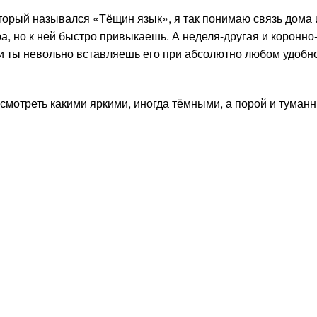
оторый назывался «Тёщин язык», я так понимаю связь дома 
а, но к ней быстро привыкаешь. А неделя-другая и коронно
 и ты невольно вставляешь его при абсолютно любом удобн
осмотреть какими яркими, иногда тёмными, а порой и туман