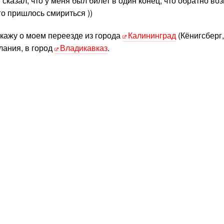
сказал, что у меня был билет в один конец, что обратно во
го пришлось смириться ))
скажу о моем переезде из города
Калининград
(Кёнигсберг,
лания, в город
Владикавказ
.