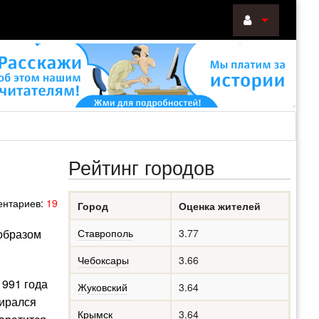
ВОЙТИ
Войти
с
помощью:
Рейтинг городов
НАПОМНИТ
нтариев:
19
Город
Оценка жителей
РЕГИСТРА
 образом
Ставрополь
3.77
Чебоксары
3.66
1991 года
Жуковский
3.64
бирался
Крымск
3.64