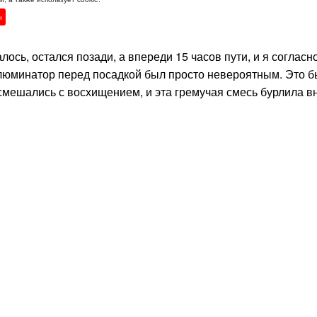
нтарным краем проходило очень тяжело, еще не остывшее м
н
оспоминаниями, а улыбки красоток лишь добавляли грусти.
лось, остался позади, а впереди 15 часов пути, и я согласн
ллюминатор перед посадкой был просто невероятным. Это б
смешались с восхищением, и эта гремучая смесь бурлила вн