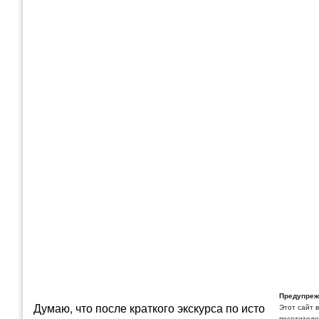
Предупреж
Думаю, что после краткого экскурса по истории само
Этот сайт 
посетителей