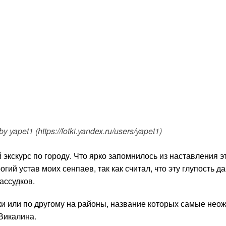
apet1 (https://fotki.yandex.ru/users/yapet1)
экскурс по городу. Что ярко запомнилось из наставления эт
огий устав моих сенпаев, так как считал, что эту глупость 
ассудков.
ки или по другому на районы, название которых самые нео
Викалина.