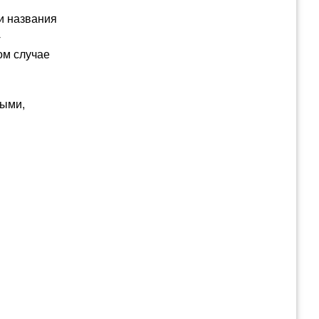
и названия
-
ом случае
ными,