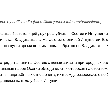
 balticstudio (https://fotki.yandex.ru/users/balticstudio)
икавказ был столицей двух республик — Осетии и Ингушетии
н стал Владикавказ, а Магас стал столицей Ингушетии. В 
 но спустя время переименован обратно во Владикавказ. К
отряды напали на Осетию с целью захвата пригородных ра
нальный народ Осетии объединился и отбросил на свои зем
ся в напряжённых отношениях, их вражда разрослась еще
падавшими на школу были Ингуши.