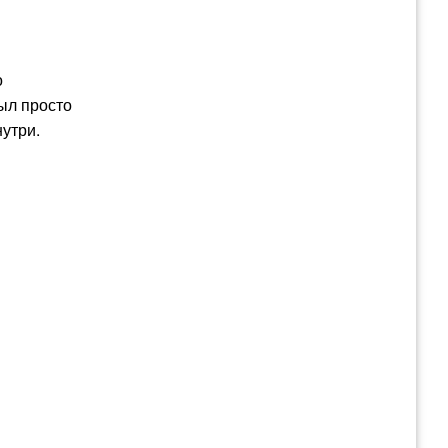
оре
о
ыл просто
утри.