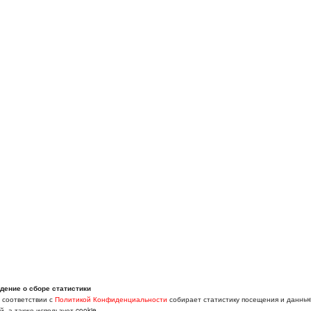
дение о сборе статистики
в соответствии с
Политикой Конфиденциальности
собирает статистику посещения и данны
, а также использует cookie.