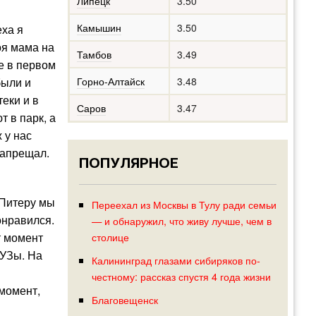
Липецк
3.50
Камышин
3.50
еха я
оя мама на
Тамбов
3.49
е в первом
были и
Горно-Алтайск
3.48
еки и в
Саров
3.47
т в парк, а
 у нас
запрещал.
ПОПУЛЯРНОЕ
 Питеру мы
Переехал из Москвы в Тулу ради семьи
онравился.
— и обнаружил, что живу лучше, чем в
т момент
столице
ВУЗы. На
Калининград глазами сибиряков по-
честному: рассказ спустя 4 года жизни
 момент,
Благовещенск