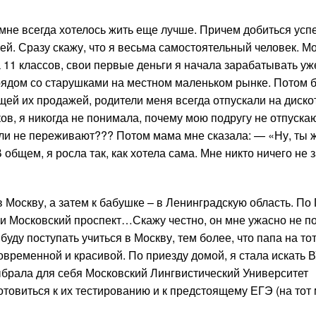
мне всегда хотелось жить еще лучше. Причем добиться усп
й. Сразу скажу, что я весьма самостоятельный человек. М
 11 классов, свои первые деньги я начала зарабатывать уж
 рядом со старушками на местном маленьком рынке. Потом 
щей их продажей, родители меня всегда отпускали на дискот
ов, я никогда не понимала, почему мою подругу не отпускаю
ели не переживают??? Потом мама мне сказала: — «Ну, ты ж
 общем, я росла так, как хотела сама. Мне никто ничего не 
в Москву, а затем к бабушке – в Ленинградскую область. По
 и Московский проспект…Скажу честно, он мне ужасно не п
буду поступать учиться в Москву, тем более, что папа на то
овременной и красивой. По приезду домой, я стала искать 
выбрала для себя Московский Лингвистический Университет
готовиться к их тестированию и к предстоящему ЕГЭ (на тот