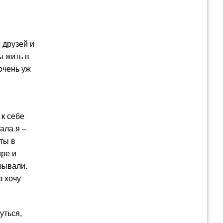
 друзей и
ы жить в
очень уж
 к себе
ала я –
ты в
ире и
зывали.
з хочу
уться,