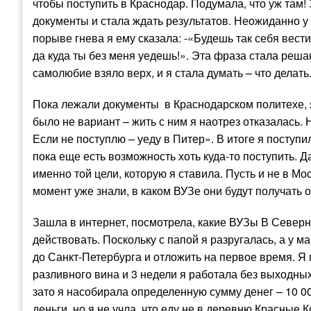
чтобы поступить в Краснодар. Подумала, что уж там!
документы и стала ждать результатов. Неожиданно 
порыве гнева я ему сказала: -«Будешь так себя вести 
да куда ты без меня уедешь!». Эта фраза стала решаю
самолюбие взяло верх, и я стала думать – что делать
Пока лежали документы в Краснодарском политехе, я
было не вариант – жить с ним я наотрез отказалась.
Если не поступлю – уеду в Питер». В итоге я поступ
пока еще есть возможность хоть куда-то поступить. 
именно той цели, которую я ставила. Пусть и не в Мо
момент уже знали, в каком ВУЗе они будут получать 
Зашла в интернет, посмотрела, какие ВУЗы В Северн
действовать. Поскольку с папой я разругалась, а у м
до Санкт-Петербурга и отложить на первое время. Я
разливного вина и 3 недели я работала без выходных 
зато я насобирала определенную сумму денег – 10 0
деньги, но я не учла, что еду не в деревню Красные