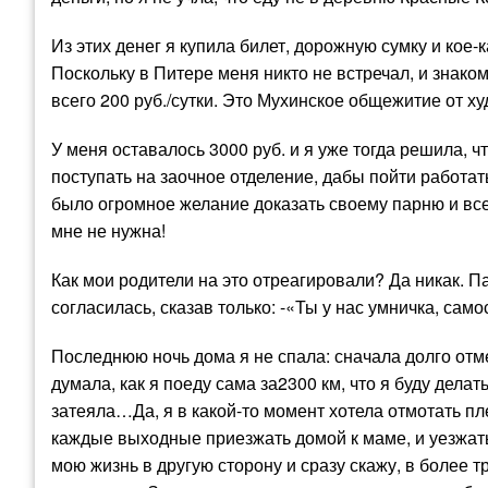
Из этих денег я купила билет, дорожную сумку и кое-
Поскольку в Питере меня никто не встречал, и знако
всего 200 руб./сутки. Это Мухинское общежитие от х
У меня оставалось 3000 руб. и я уже тогда решила, ч
поступать на заочное отделение, дабы пойти работать
было огромное желание доказать своему парню и все
мне не нужна!
Как мои родители на это отреагировали? Да никак. Па
согласилась, сказав только: -«Ты у нас умничка, сам
Последнюю ночь дома я не спала: сначала долго отме
думала, как я поеду сама за2300 км, что я буду делать
затеяла…Да, я в какой-то момент хотела отмотать пл
каждые выходные приезжать домой к маме, и уезжат
мою жизнь в другую сторону и сразу скажу, в более тр