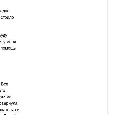
лодно.
 стоило
буду
м, у меня
я помощь
. Все
это
узьями,
повернула
нать так и