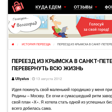
КУДА ЕДЕМ
ОТЗЫВЫ
ФО
ГОРОДА
ПЕРЕЕЗДЫ
ОБ
РЕГИОНЫ
ЭМИГРАЦИЯ
ЮЖ
СТРАНЫ
РАЗВЕДКА
ЭМИ
ИСТОРИЯ ПЕРЕЕЗДА
ПЕРЕЕЗД ИЗ КРЫМСКА В САНКТ-ПЕТЕР
ПЕРЕЕЗД ИЗ КРЫМСКА В САНКТ-ПЕТ
ПЕРЕВЕРНУТЬ ВСЮ ЖИЗНЬ
Uliyalus
|
13 августа 2012
Идея покинуть свой маленький городишко у меня при
Родины – Москву. Ее огни и сумасшедший ритм завор
свой план «X». Я хотела стать одной из успешных биз
всего добилась сама.