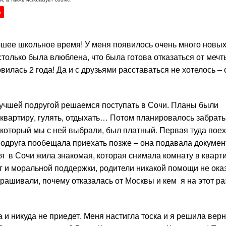
н
учшее школьное время! У меня появилось очень много новых
только была влюблена, что была готова отказаться от мечт
вилась 2 года! Да и с друзьями расставаться не хотелось – 
лучшей подругой решаемся поступать в Сочи. Планы были
квартиру, гулять, отдыхать… Потом планировалось забрать
, который мы с ней выбрали, был платный. Первая туда поех
Подруга пообещала приехать позже – она подавала докумен
 в Сочи жила знакомая, которая снимала комнату в кварт
ег и моральной поддержки, родители никакой помощи не ока
прашивали, почему отказалась от Москвы и кем я на этот ра
 и никуда не приедет. Меня настигла тоска и я решила верн