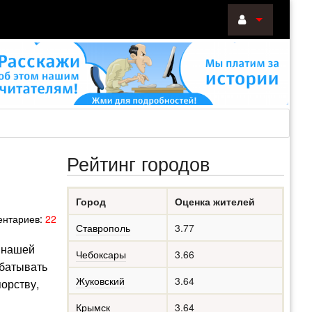
ВОЙТИ
Войти
с
помощью:
Рейтинг городов
НАПОМНИТ
Город
Оценка жителей
РЕГИСТРА
нтариев:
22
Ставрополь
3.77
у нашей
Чебоксары
3.66
абатывать
Жуковский
3.64
порству,
Крымск
3.64