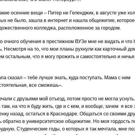
какие осенние вещи – Питер не Геленджик, в августе уже хо
мых не было, зашла в интернет и нашла общежитие, которое
удожественного колледжа, расположенное за городом.
то очного обучения в престижном ВУЗе мне не видать и что 
. Несмотря на то, что мои планы рухнули как карточный до
м остальным, что я могу прожить и самостоятельно и ничь
па сказал – тебе лучше знать, куда поступать. Мама с ним
остоятельная, все сможешь».
чали с друзьями мой отъезд, потом просто не могла уснуть
 там, на что я буду жить, где и с кем, и вообще, зачем я все 
енку назад, остаться в Краснодаре. Общаться со своими др
ь обратно в университетское общежитие. Но моя гордость 
удную. Студенческие годы, о которых я так мечтала, мне поз