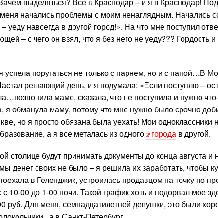
 Зачем выделяться? Все в Краснодар – и я в Краснодар! По
у меня начались проблемы с моим ненаглядным. Начались с
– уеду навсегда в другой город!». На что мне поступил отве
щей – с чего он взял, что я без него не уеду??? Гордость и
.
 успела поругаться не только с парнем, но и с папой…В Мо
 Настал решающий день, и я подумала: «Если поступлю – ост
ила…позвонила маме, сказала, что не поступила и нужно что
Да, я обманула маму, потому что мне нужно было срочно доб
скве, но я просто обязана была уехать! Мои одноклассники н
образование, а я все металась из одного
города
в другой.
ой столице будут принимать документы до конца августа и 
амы денег своих не было – я решила их заработать, чтобы к
 поехала в Геленджик, устроилась продавцом на точку по п
с 10-00 до 1-00 ночи. Такой график хоть и подорвал мое зд
00 руб. Для меня, семнадцатилетней девушки, это были хо
 Колокольчики, а в Санкт-Петербург…