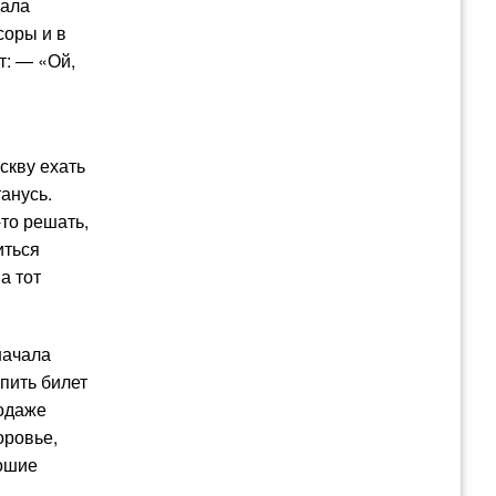
дала
соры и в
т: — «Ой,
скву ехать
анусь.
-то решать,
иться
а тот
начала
упить билет
родаже
оровье,
рошие