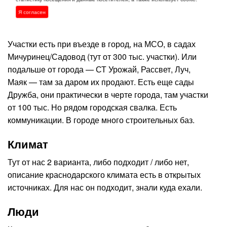
участка в центре я не видела. Чаще всего на одном
Я согласен
участке (в центре) могут стоят по 2-3 домика.
Участки есть при въезде в город, на МСО, в садах
Мичуринец/Садовод (тут от 300 тыс. участки). Или
подальше от города — СТ Урожай, Рассвет, Луч,
Маяк — там за даром их продают. Есть еще сады
Дружба, они практически в черте города, там участки
от 100 тыс. Но рядом городская свалка. Есть
коммуникации. В городе много строительных баз.
Климат
Тут от нас 2 варианта, либо подходит / либо нет,
описание краснодарского климата есть в открытых
источниках. Для нас он подходит, знали куда ехали.
Л
юди