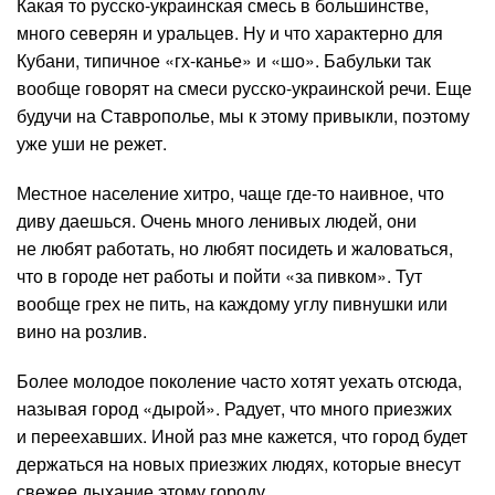
Какая то русско-украинская смесь в большинстве,
много северян и уральцев. Ну и что характерно для
Кубани, типичное «гх-канье» и «шо». Бабульки так
вообще говорят на смеси русско-украинской речи. Еще
будучи на Ставрополье, мы к этому привыкли, поэтому
уже уши не режет.
Местное население хитро, чаще где-то наивное, что
диву даешься. Очень много ленивых людей, они
не любят работать, но любят посидеть и жаловаться,
что в городе нет работы и пойти «за пивком». Тут
вообще грех не пить, на каждому углу пивнушки или
вино на розлив.
Более молодое поколение часто хотят уехать отсюда,
называя город «дырой». Радует, что много приезжих
и переехавших. Иной раз мне кажется, что город будет
держаться на новых приезжих людях, которые внесут
свежее дыхание этому городу.