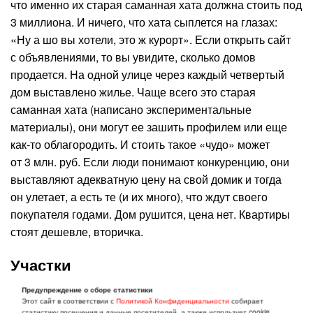
что именно их старая саманная хата должна стоить под
3 миллиона. И ничего, что хата сыплется на глазах:
«Ну а шо вы хотели, это ж курорт». Если открыть сайт
с объявлениями, то вы увидите, сколько домов
продается. На одной улице через каждый четвертый
дом выставлено жилье. Чаще всего это старая
саманная хата (написано экспериментальные
материалы), они могут ее зашить профилем или еще
как-то облагородить. И стоить такое «чудо» может
от 3 млн. руб. Если люди понимают конкуренцию, они
выставляют адекватную цену на свой домик и тогда
он улетает, а есть те (и их много), что ждут своего
покупателя годами. Дом рушится, цена нет. Квартиры
стоят дешевле, вторичка.
Участки
В центре нет пустых участков, там либо стоит саманная
Предупреждение о сборе статистики
Этот сайт в соответствии с
Политикой Конфиденциальности
собирает
хата, которую сносить, либо еще что. Чистого, ровного
статистику посещения и данные посетителей, а также использует cookie.