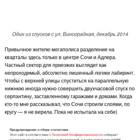
Один из спусков с ул. Виноградная, декабрь 2014
Привычное жителю мегаполиса разделение на
кварталы здесь только в центре Сочи и Адлера.
Частный сектор для приезжих выглядит как
непроходимый, абсолютно лишенный логики лабиринт.
Чтобы с верхней улицы спуститься на параллельную
нижнюю иногда нужно совершить двухчасовой спуск по
серпантину, заставленному гаражами и домами. Когда
кто-то мне рассказывал, что Сочи строили слоями, по
кругу — я не верила. Пока не испытала на себе)
Здесь практически в любом магазине, заведении
Предупреждение о сборе статистики
можно расплатиться картой, но может и целая улица
Этот сайт в соответствии с
Политикой Конфиденциальности
собирает
статистику посещения и данные посетителей, а также использует cookie.