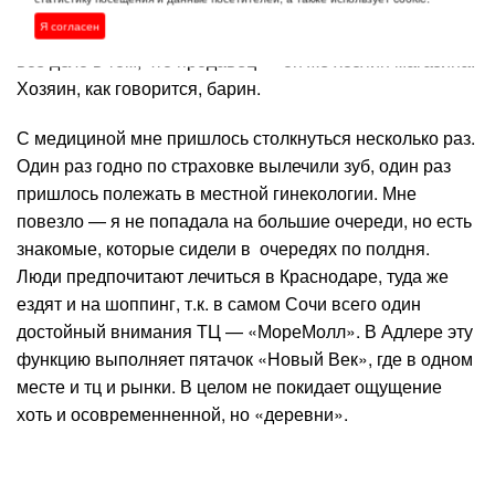
остаться без электричества на целый день. Магазины
Я согласен
могут стоять закрытыми средь бела дня — выходной! А
все дело в том, что продавец — он же хозяин магазина.
Хозяин, как говорится, барин.
С медициной мне пришлось столкнуться несколько раз.
Один раз годно по страховке вылечили зуб, один раз
пришлось полежать в местной гинекологии. Мне
повезло — я не попадала на большие очереди, но есть
знакомые, которые сидели в очередях по полдня.
Люди предпочитают лечиться в Краснодаре, туда же
ездят и на шоппинг, т.к. в самом Сочи всего один
достойный внимания ТЦ — «МореМолл». В Адлере эту
функцию выполняет пятачок «Новый Век», где в одном
месте и тц и рынки. В целом не покидает ощущение
хоть и осовременненной, но «деревни».