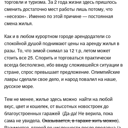
торговли и туризма. За 2 года жизни здесь пришлось
сменить достаточно мест работы лишь потому, что
«несезон». Именно по этой причине — постоянная
смена жилья.
Как и в любом курортном городе арендодатели со
спокойной душой поднимают цены на аренду жилья в
разы. То, что зимой снимал за 12 т.р, летом может
стоить все 25. Спорить и торговаться практически
всегда бесполезно, ибо ввиду сложившейся ситуации в
стране, спрос превышает предложение. Олимпийские
лавры сделали свое дело, и народ повалил на
наше,
русское
море
.
Тем не менее, жилье здесь можно
найти на любой
вкус, цвет и кошелек, от высотных новостроек до
благоустроенных гаражей (Да-да! Не верила, пока
сама не увидела.
Оказывается, в гараже жить можно
).
Разумеется, второй по численности после продавца (а