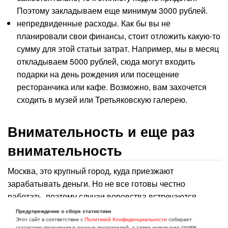
Поэтому закладываем еще минимум 3000 рублей.
непредвиденные расходы. Как бы вы не
планировали свои финансы, стоит отложить какую-то
сумму для этой статьи затрат. Например, мы в месяц
откладываем 5000 рублей, сюда могут входить
подарки на день рождения или посещение
ресторанчика или кафе. Возможно, вам захочется
сходить в музей или Третьяковскую галерею.
Внимательность и еще раз
внимательность
Москва, это крупный город, куда приезжают
зарабатывать деньги. Но не все готовы честно
работать, поэтому случаи воровства встречаются
достаточно часто. Совсем недавно мой знакомый купил
Предупреждение о сборе статистики
Этот сайт в соответствии с
Политикой Конфиденциальности
собирает
себе Айпад, пришел на следующий день за сим-картой
статистику посещения и данные посетителей, а также использует cookie.