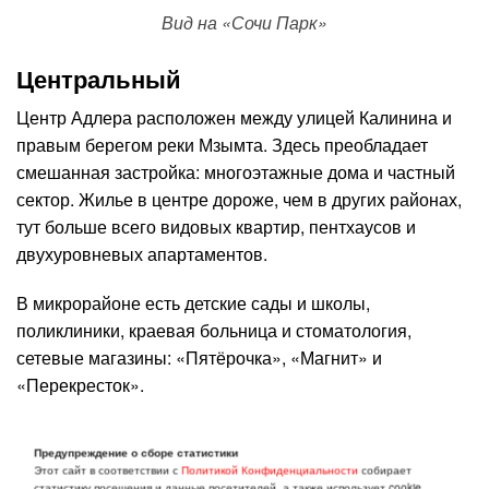
Вид на «Сочи Парк»
Центральный
Центр Адлера расположен между улицей Калинина и
правым берегом реки Мзымта. Здесь преобладает
смешанная застройка: многоэтажные дома и частный
сектор. Жилье в центре дороже, чем в других районах,
тут больше всего видовых квартир, пентхаусов и
двухуровневых апартаментов.
В микрорайоне есть детские сады и школы,
поликлиники, краевая больница и стоматология,
сетевые магазины: «Пятёрочка», «Магнит» и
«Перекресток».
В Центральном довольно шумно — по району ходят
Предупреждение о сборе статистики
автобусы и маршрутки, а прямо над домами идут на
Этот сайт в соответствии с
Политикой Конфиденциальности
собирает
взлёт и посадку самолёты.
статистику посещения и данные посетителей, а также использует cookie.