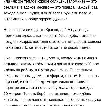
или «яркое тёплое южное солнце», запомните — это
реклама, а адское месиво — это правда. Каждый раз,
заходя в маршрутки, я обливался ручьями пота, а
в трамваях вообще эффект духовки.
Не слишком ли я ругаю Краснодар? Ах да, ведь,
проживая здесь с мая по сентябрь, я действительно
похудел. Жарко, постоянно хочется пить, а есть совсем
не хочется. Такая вот диета, хотя не рекомендую.
Очень тяжело засыпать, духота, воздух хоть немного
остывает часам к трём ночи и дикая влажность. Утром
идёшь на работу, в 8 утра уже пекло. Спасаешься
вечером пивом, днем — кефиром, квасом. Квас очень
вкусный, и очень предусмотрительно поставили
в центре аппараты по розливу кваса через каждые
20 метров. То есть берёшь стаканчик, пока идёшь
и пьёшь — прохладно, выкидываешь, берешь квас уже
в следующем аппарате. Такими перебежками