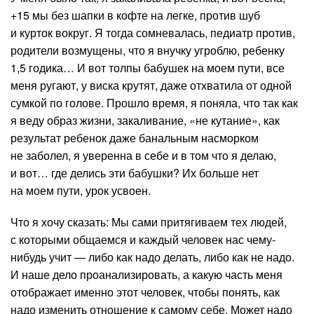
+15 мы без шапки в кофте на легке, против шуб
и курток вокруг. Я тогда сомневалась, педиатр против,
родители возмущены, что я внучку угроблю, ребенку
1,5 годика… И вот толпы бабушек на моем пути, все
меня ругают, у виска крутят, даже отхватила от одной
сумкой по голове. Прошло время, я поняла, что так как
я веду образ жизни, закаливание, «не кутание», как
результат ребенок даже банальным насморком
не заболел, я уверенна в себе и в том что я делаю,
и вот… где делись эти бабушки? Их больше нет
на моем пути, урок усвоен.
Что я хочу сказать: Мы сами притягиваем тех людей,
с которыми общаемся и каждый человек нас чему-
нибудь учит — либо как надо делать, либо как не надо.
И наше дело проанализировать, а какую часть меня
отображает именно этот человек, чтобы понять, как
надо изменить отношение к самому себе. Может надо