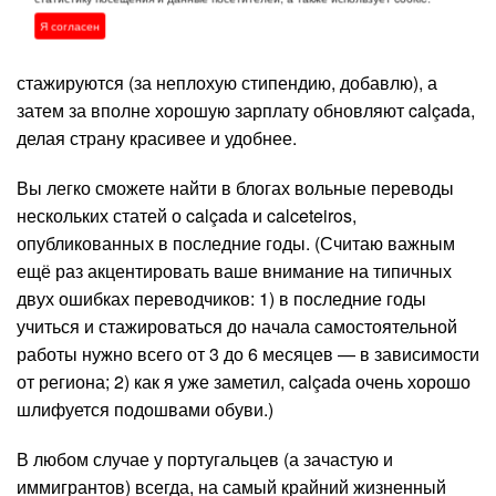
количество работников, и потому многие безработные
Я согласен
идут в эту профессию. Сперва новички учатся и
стажируются (за неплохую стипендию, добавлю), а
затем за вполне хорошую зарплату обновляют calçada,
делая страну красивее и удобнее.
Вы легко сможете найти в блогах вольные переводы
нескольких статей о calçada и calceteiros,
опубликованных в последние годы. (Считаю важным
ещё раз акцентировать ваше внимание на типичных
двух ошибках переводчиков: 1) в последние годы
учиться и стажироваться до начала самостоятельной
работы нужно всего от 3 до 6 месяцев — в зависимости
от региона; 2) как я уже заметил, calçada очень хорошо
шлифуется подошвами обуви.)
В любом случае у португальцев (а зачастую и
иммигрантов) всегда, на самый крайний жизненный