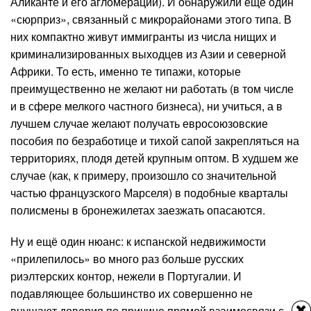
Аликанте и его агломерации). И обнаружили ещё один
«сюрприз», связанный с микрорайонами этого типа. В
них компактно живут иммигранты из числа нищих и
криминализированных выходцев из Азии и северной
Африки. То есть, именно те типажи, которые
преимущественно не желают ни работать (в том числе
и в сфере мелкого частного бизнеса), ни учиться, а в
лучшем случае желают получать евросоюзовские
пособия по безработице и тихой сапой закрепляться на
территориях, плодя детей крупным оптом. В худшем же
случае (как, к примеру, произошло со значительной
частью французского Марселя) в подобные кварталы
полисмены в бронежилетах заезжать опасаются.
Ну и ещё один нюанс: к испанской недвижимости
«прилепилось» во много раз больше русских
риэлтерских контор, нежели в Португалии. И
подавляющее большинство их совершенно не
внушают доверия по причине прямой взаимосвязи с