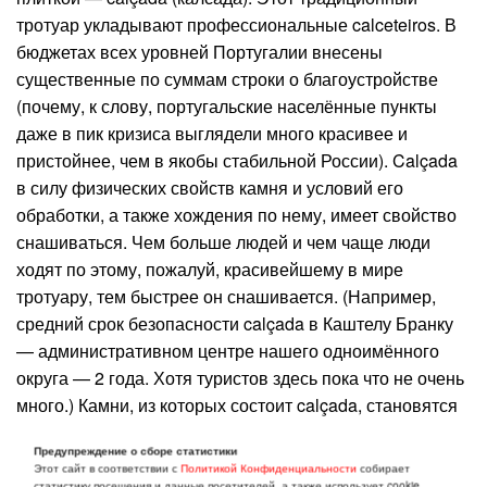
тротуар укладывают профессиональные calceteiros. В
бюджетах всех уровней Португалии внесены
существенные по суммам строки о благоустройстве
(почему, к слову, португальские населённые пункты
даже в пик кризиса выглядели много красивее и
пристойнее, чем в якобы стабильной России). Calçada
в силу физических свойств камня и условий его
обработки, а также хождения по нему, имеет свойство
снашиваться. Чем больше людей и чем чаще люди
ходят по этому, пожалуй, красивейшему в мире
тротуару, тем быстрее он снашивается. (Например,
средний срок безопасности calçada в Каштелу Бранку
— административном центре нашего одноимённого
округа — 2 года. Хотя туристов здесь пока что не очень
много.) Камни, из которых состоит calçada, становятся
скользкими даже без дождя, а потому небезопасными.
Предупреждение о сборе статистики
И их своевременно заменяют новыми, более
Этот сайт в соответствии с
Политикой Конфиденциальности
собирает
шероховатыми. А для этого нужно достаточное
статистику посещения и данные посетителей, а также использует cookie.