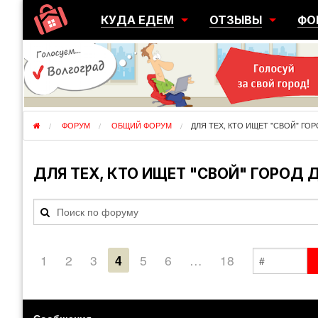
КУДА ЕДЕМ
ОТЗЫВЫ
ФО
ГОРОДА
ПЕРЕЕЗДЫ
ОБ
РЕГИОНЫ
ЭМИГРАЦИЯ
ЮЖ
СТРАНЫ
РАЗВЕДКА
ЭМИ
ФОРУМ
ОБЩИЙ ФОРУМ
ДЛЯ ТЕХ, КТО ИЩЕТ "СВОЙ" ГО
ДЛЯ ТЕХ, КТО ИЩЕТ "СВОЙ" ГОРОД 
1
2
3
4
5
6
…
18
Сообщения