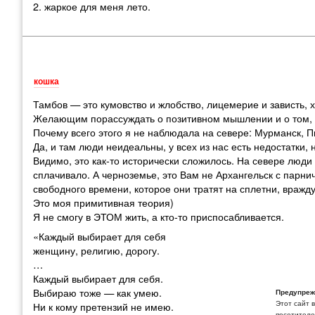
2. жаркое для меня лето.
кошка
Тамбов — это кумовство и жлобство, лицемерие и зависть,
Желающим порассуждать о позитивном мышлении и о том, что
Почему всего этого я не наблюдала на севере: Мурманск, П
Да, и там люди неидеальны, у всех из нас есть недостатки,
Видимо, это как-то исторически сложилось. На севере люд
сплачивало. А черноземье, это Вам не Архангельск с парни
свободного времени, которое они тратят на сплетни, вражд
Это моя примитивная теория)
Я не смогу в ЭТОМ жить, а кто-то приспосабливается.
«Каждый выбирает для себя
женщину, религию, дорогу.
…
Каждый выбирает для себя.
Выбираю тоже — как умею.
Предупреж
Этот сайт 
Ни к кому претензий не имею.
посетителей