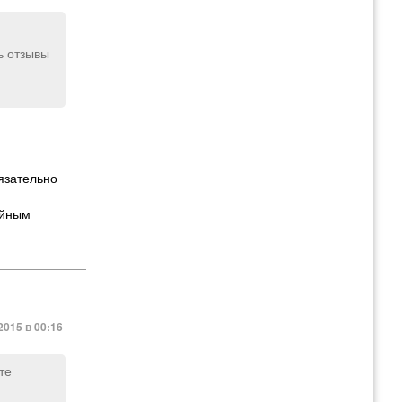
ь отзывы
язательно
ойным
2015 в 00:16
те