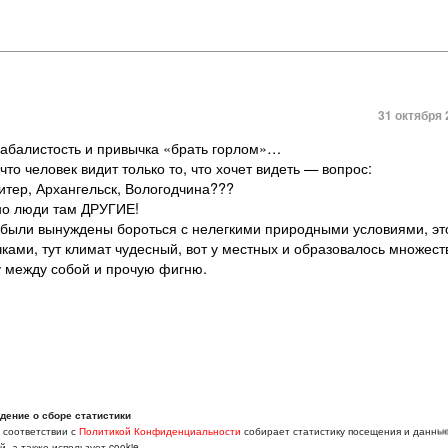
31 октября 
 хабалистость и привычка «брать горлом»…
 человек видит только то, что хочет видеть — вопрос:
итер, Архангельск, Вологодчина???
 но люди там ДРУГИЕ!
и были вынуждены бороться с нелегкими природными условиями, эт
чками, тут климат чудесный, вот у местных и образовалось множест
у между собой и прочую фигню.
дение о сборе статистики
в соответствии с
Политикой Конфиденциальности
собирает статистику посещения и данны
, а также использует cookie.