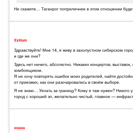
Не скажите… Таганрог поприличнее в этом отношении будет.
Exitium
Здравствуйте! Мне 14, я живу в захолустном сибирском го
и где же они?
Здесь нет ничего, абсолютно. Никаких концертов, выставок,
зомбоящиком.
Я не хочу повторять ошибок моих родителей, найти достойн
от приезжих, как они разочаровались в своём выборе.
Я не знаю… Уехать за границу? Кому я там нужен? Никого у
город с хорошей зп, желательно чистый, главное — инфраст
кошка