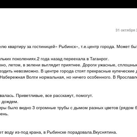
31 октября 
лю квартиру за гостиницей» Рыбинск», т.е.центр города. Может бы
льких поколениях.2 года назад переехала в Таганрог.
жно, летом, в зелени выглядит приятнее. Дороги ужасные, сплошн
 ездить невозможно. В центре города стоят прекрасные купеческие
 Набережная Волги нормальная, но ничего особенного. В Ярославл
алась. Приветливые, все расскажут, помогут.
с дождем.
иры было видно 3 огромные трубы с дымом разных цветов (рядом 
ень.
ьет воду из-под крана, в Рыбинске порадовала.Вкуснятина.