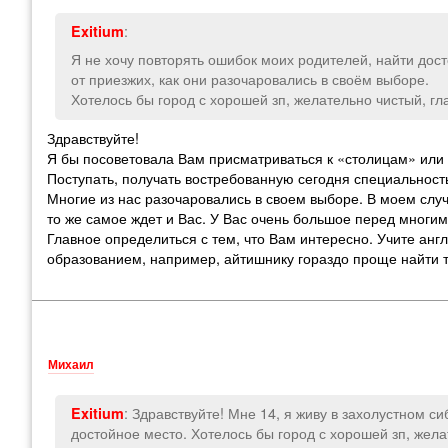
:
Exitium
Я не хочу повторять ошибок моих родителей, найти дост
от приезжих, как они разочаровались в своём выборе.
Хотелось бы город с хорошей зп, желательно чистый, г
Здравствуйте!
Я бы посоветовала Вам присматриваться к «столицам» или
Поступать, получать востребованную сегодня специальность
Многие из нас разочаровались в своем выборе. В моем случ
то же самое ждет и Вас. У Вас очень большое перед многим
Главное определиться с тем, что Вам интересно. Учите анг
образованием, например, айтишнику гораздо проще найти т
Михаил
: Здравствуйте! Мне 14, я живу в захолустном с
Exitium
достойное место. Хотелось бы город с хорошей зп, жел