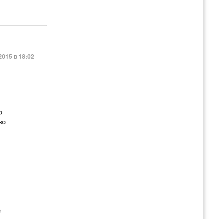
2015 в 18:02
о
во
е