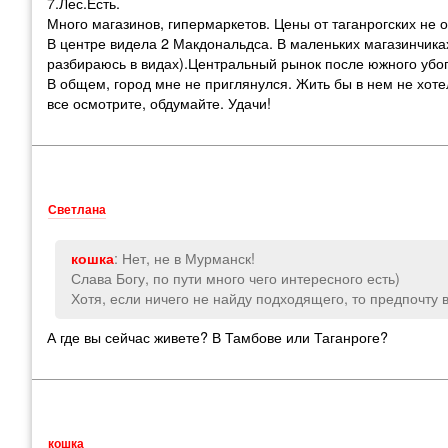
7.Лес.Есть.
Много магазинов, гипермаркетов. Цены от таганрогских не
В центре видела 2 Макдональдса. В маленьких магазинчика
разбираюсь в видах).Центральный рынок после южного убог
В общем, город мне не приглянулся. Жить бы в нем не хотел
все осмотрите, обдумайте. Удачи!
Светлана
: Нет, не в Мурманск!
кошка
Слава Богу, по пути много чего интересного есть)
Хотя, если ничего не найду подходящего, то предпочту в
А где вы сейчас живете? В Тамбове или Таганроге?
кошка