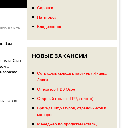
Саранск
Пятигорск
Владивосток
2015 в 16:26
ть Вам
НОВЫЕ ВАКАНСИИ
ые ямы. Сын
 дома
е гораздо
Сотрудник склада к партнёру Яндекс
Лавки
Оператор ПВЗ Озон
Старший геолог (ГРР, золото)
был завод
Бригада штукатуров, отделочников и
маляров
Менеджер по продажам (сталь,